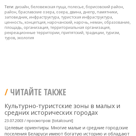
Теги:
дизайн
,
беловежская пуща
,
полесье
,
борисовский район
,
район
,
браславские озера
,
озера
,
двина
,
днепр
,
памятники
,
заповедник
,
инфраструктура
,
туристская инфраструктура
,
ценность
,
концепция
,
нарочанский
,
нарочь
,
неман
,
образование
,
площадь
,
организация
,
территориальная организация
,
рекреационные территории
,
припятский
,
традиции
,
туризм
,
туров
,
экология
ЧИТАЙТЕ ТАКЖЕ
Культурно-туристские зоны в малых и
средних исторических городах
23.07.2003 / просмотров: [totalcount]
Целевые ориентиры. Многие малые и средние городские
поселения Беларуси имеют богатую историю и обладают