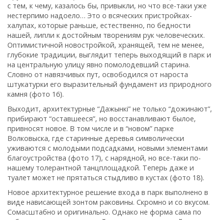
с тем‚ к чему‚ казалось бы‚ привыкли‚ но что все-таки уже
нестерпимо надоело… Это о всяческих пристройках-
халупах‚ которые раньше‚ естественно‚ по бедности
нашей‚ липли к достойным творениям рук человеческих.
Оптимистичной новостройкой‚ хранящей, тем не менее‚
глубокие традиции‚ выглядит теперь выходящий в парк и
на центральную улицу явно помолодевший старина.
Словно от навязчивых пут‚ освободился от нароста
штукатурки его выразительный фундамент из природного
камня (фото 16).
Выходит, архитектурные “Дажынкi” не только “дожинают”‚
прибирают “оставшееся”‚ но восстанавливают былое‚
привносят новое. В том числе и в “новом” парке
Волковыска‚ где старинные деревья символически
уживаются с молодыми подсадками‚ новыми элементами
благоустройства (фото 17)‚ с нарядной‚ но все-таки по-
нашему толерантной танцплощадкой. Теперь даже и
туалет может не прятаться стыдливо в кустах (фото 18).
Новое архитектурное решение входа в парк выполнено в
виде нависающей зонтом раковины. Скромно и со вкусом.
Сомасштабно и оригинально. Однако не форма сама по