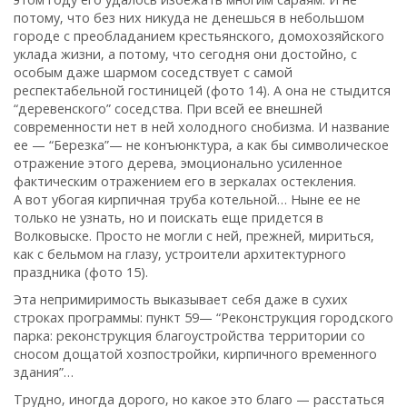
потому‚ что без них никуда не денешься в небольшом
городе с преобладанием крестьянского‚ домохозяйского
уклада жизни‚ а потому‚ что сегодня они достойно‚ с
особым даже шармом соседствует с самой
респектабельной гостиницей (фото 14). А она не стыдится
“деревенского” соседства. При всей ее внешней
современности нет в ней холодного снобизма. И название
ее — “Березка”— не конъюнктура‚ а как бы символическое
отражение этого дерева‚ эмоционально усиленное
фактическим отражением его в зеркалах остекления.
А вот убогая кирпичная труба котельной… Ныне ее не
только не узнать‚ но и поискать еще придется в
Волковыске. Просто не могли с ней‚ прежней‚ мириться‚
как с бельмом на глазу‚ устроители архитектурного
праздника (фото 15).
Эта непримиримость выказывает себя даже в сухих
строках программы: пункт 59— “Реконструкция городского
парка: реконструкция благоустройства территории со
сносом дощатой хозпостройки‚ кирпичного временного
здания”…
Трудно‚ иногда дорого‚ но какое это благо — расстаться