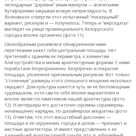
легендарные “деревни” иным манером — всяческими
бутафориями закрывая всякую неприглядность. В
Волковыске отвергли этот испытанный “показушный”
вариант‚ рискнули и — получилось. Теперь и “мерседесы”
выглядят на улице провинциального белорусского
городка вполне органично (фото 11).
Своеобразным разливом в обнаруженном нами
перетекании кажет себя центральная площадь. Нет
претензий к зданиям ее периметра‚ к элементам
благоустройства и малым архитектурным формам. С ними
поработали безукоризненно. Безупречно и покрытие
площади‚ уложенное оригинальным рисунком. Вот только
“столичные” размеры этого сплошного мощения несколько
смущают. Дом культуры кажется чуть ли не беспомощным
суденышком‚ хотя сам по себе вполне выразителен и
вполне является памятником нашей архитектуры (фото
12). И интерьеры его достаточно скромны-соразмерны‚
ненапыщенно нарядны‚ по-дизайнерски аккуратны (фото
13). Отметим‚ что этот масштабный диссонанс —
площади и ее окружения‚ города в целом — признают и
местные архитекторы. И имеют представление о ее
дальнейшей архитектурной судьбе. Что ж‚ юбилейный