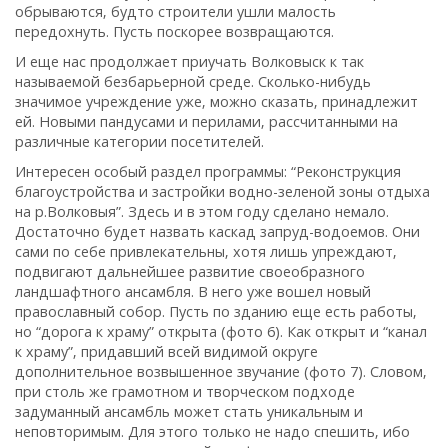
обрываются‚ будто строители ушли малость
передохнуть. Пусть поскорее возвращаются.
И еще нас продолжает приучать Волковыск к так
называемой безбарьерной среде. Сколько-нибудь
значимое учреждение уже‚ можно сказать‚ принадлежит
ей. Новыми пандусами и перилами‚ рассчитанными на
различные категории посетителей.
Интересен особый раздел программы: “Реконструкция
благоустройства и застройки водно-зеленой зоны отдыха
на р.Волковыя”. Здесь и в этом году сделано немало.
Достаточно будет назвать каскад запруд-водоемов. Они
сами по себе привлекательны‚ хотя лишь упреждают‚
подвигают дальнейшее развитие своеобразного
ландшафтного ансамбля. В него уже вошел новый
православный собор. Пусть по зданию еще есть работы‚
но “дорога к храму” открыта (фото 6). Как открыт и “канал
к храму”‚ придавший всей видимой округе
дополнительное возвышенное звучание (фото 7). Словом‚
при столь же грамотном и творческом подходе
задуманный ансамбль может стать уникальным и
неповторимым. Для этого только не надо спешить‚ ибо