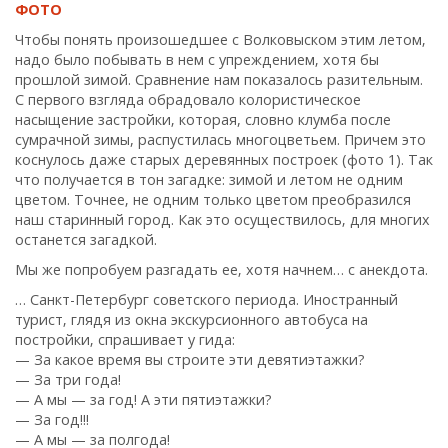
ФОТО
Чтобы понять произошедшее с Волковыском этим летом‚
надо было побывать в нем с упреждением‚ хотя бы
прошлой зимой. Сравнение нам показалось разительным.
С первого взгляда обрадовало колористическое
насыщение застройки‚ которая, словно клумба после
сумрачной зимы, распустилась многоцветьем. Причем это
коснулось даже старых деревянных построек (фото 1). Так
что получается в тон загадке: зимой и летом не одним
цветом. Точнее‚ не одним только цветом преобразился
наш старинный город. Как это осуществилось‚ для многих
останется загадкой.
Мы же попробуем разгадать ее‚ хотя начнем… с анекдота.
… Санкт-Петербург советского периода. Иностранный
турист‚ глядя из окна экскурсионного автобуса на
постройки‚ спрашивает у гида:
— За какое время вы строите эти девятиэтажки?
— За три года!
— А мы — за год! А эти пятиэтажки?
— За год!!!
— А мы — за полгода!