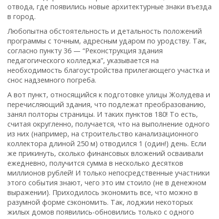
отвода‚ где появились новые архитектурные знаки въезда
в город.
Любопытна обстоятельность и детальность положений
программы с точным‚ адресным ударом по уродству. Так‚
согласно пункту 36 — “Реконструкция здания
педагогического колледжа”, указывается на
необходимость благоустройства прилегающего участка и
снос надземного погреба.
А вот пункт‚ относящийся к подготовке улицы Жолудева и
перечисляющий здания‚ что подлежат преобразованию,
занял полторы страницы. И таких пунктов 180! То есть,
считая округленно‚ получается‚ что на выполнение одного
из них (например‚ на строительство канализационного
коллектора длиной 250 м) отводился 1 (один!) день. Если
же прикинуть‚ сколько финансовых вложений осваивали
ежедневно‚ получится сумма в несколько десятков
миллионов рублей! И только непосредственные участники
этого события знают‚ чего это им стоило (не в денежном
выражении). Приходилось экономить все‚ что можно в
разумной форме сэкономить. Так‚ лоджии некоторых
жилых домов появились-обновились только с одного