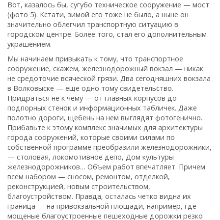
Вот‚ казалось бы‚ сугубо техническое сооружение — мост
(фото 5). Кстати‚ зимой его тоже не было‚ а ныне он
значительно облегчил транспортную ситуацию в
городском центре. Более того‚ стал его дополнительным
украшением.
Мы начинаем привыкать к тому‚ что транспортное
сооружение‚ скажем‚ железнодорожный вокзал — никак
не средоточие всяческой грязи. Два сегодняшних вокзала
в Волковыске — еще одно тому свидетельство.
Придраться не к чему — от главных корпусов до
подпорных стенок и информационных табличек. Даже
полотно дороги‚ щебень на нем выглядят фотогенично.
Прибавьте к этому комплекс значимых для архитектуры
города сооружений‚ которые своими силами по
собственной программе преобразили железнодорожники,
— столовая‚ локомотивное депо‚ Дом культуры
железнодорожников… Объем работ впечатляет. Причем
всем набором — сносом‚ ремонтом‚ отделкой‚
реконструкцией‚ новым строительством‚
благоустройством. Правда‚ осталась четко видна их
граница — на привокзальной площади‚ например‚ где
мощеные благоустроенные пешеходные дорожки резко