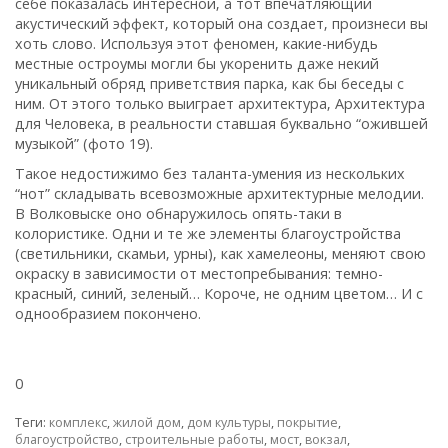
себе показалась интересной‚ а тот впечатляющий
акустический эффект‚ который она создает‚ произнеси вы
хоть слово. Используя этот феномен‚ какие-нибудь
местные остроумы могли бы укоренить даже некий
уникальный обряд приветствия парка‚ как бы беседы с
ним. От этого только выиграет архитектура‚ Архитектура
для Человека‚ в реальности ставшая буквально “ожившей
музыкой” (фото 19).
Такое недостижимо без таланта-умения из нескольких
“нот” складывать всевозможные архитектурные мелодии.
В Волковыске оно обнаружилось опять-таки в
колористике. Одни и те же элементы благоустройства
(светильники‚ скамьи‚ урны)‚ как хамелеоны‚ меняют свою
окраску в зависимости от местопребывания: темно-
красный‚ синий‚ зеленый… Короче, не одним цветом… И с
однообразием покончено.
0
Теги:
комплекс
,
жилой дом
,
дом культуры
,
покрытие
,
благоустройство
,
строительные работы
,
мост
,
вокзал
,