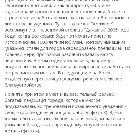
геодезисты восприняли как подарок судьбы и не
задерживали проектировщиков и строителей. А то‚ что
строительные работы велись‚ как сказали в Волковыске‚ с
листа‚ нас не удивило. Пусть это же как “должное”
воспримут и в… неведомой столице “Дажынак” 2005 года.
Года‚ когда Волковыск будет отмечать поистине
исторический‚ 1000-летний юбилей. Поэтому нынешние
“Дажынкi” стали для города своеобразной прелюдией. По
крайней мере‚ программа разрабатывалась на эту
перспективу. В этом году выполнялись, например,
подготовительные земляные и планировочные работы по
рекреационным местам. В следующем и на более
отдаленную перспективу предусмотрено комплексное
благоустройство.
Приняты при этом в учет и выразительный рельеф‚
богатый ландшафт города‚ которые многое
подсказывали‚ но требовали и повышенного уважения к
себе‚ что отнюдь не упрощало работу (фото 3). Здесь
должна быть выразительной‚ законченной‚ желательно
уникальной‚ под стать природному окружению всякая
деталь (фото 4).