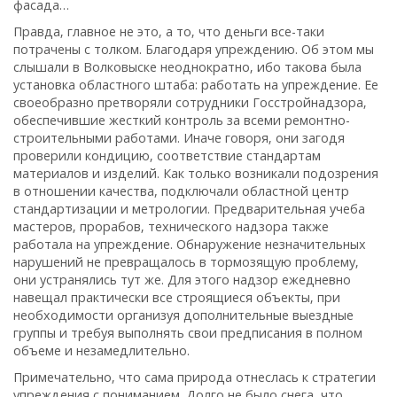
фасада…
Правда‚ главное не это‚ а то‚ что деньги все-таки
потрачены с толком. Благодаря упреждению. Об этом мы
слышали в Волковыске неоднократно‚ ибо такова была
установка областного штаба: работать на упреждение. Ее
своеобразно претворяли сотрудники Госстройнадзора‚
обеспечившие жесткий контроль за всеми ремонтно-
строительными работами. Иначе говоря‚ они загодя
проверили кондицию‚ соответствие стандартам
материалов и изделий. Как только возникали подозрения
в отношении качества, подключали областной центр
стандартизации и метрологии. Предварительная учеба
мастеров‚ прорабов‚ технического надзора также
работала на упреждение. Обнаружение незначительных
нарушений не превращалось в тормозящую проблему‚
они устранялись тут же. Для этого надзор ежедневно
навещал практически все строящиеся объекты‚ при
необходимости организуя дополнительные выездные
группы и требуя выполнять свои предписания в полном
объеме и незамедлительно.
Примечательно‚ что сама природа отнеслась к стратегии
упреждения с пониманием. Долго не было снега‚ что