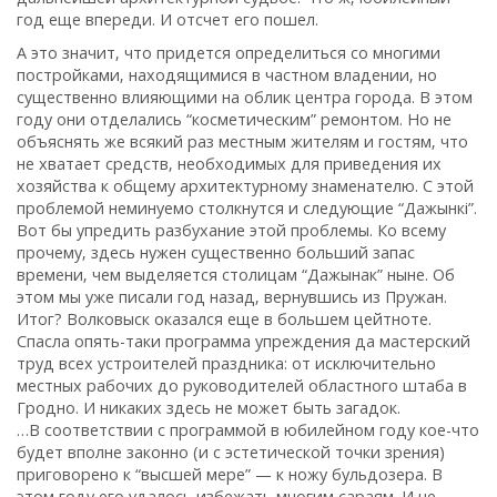
год еще впереди. И отсчет его пошел.
А это значит‚ что придется определиться со многими
постройками‚ находящимися в частном владении‚ но
существенно влияющими на облик центра города. В этом
году они отделались “косметическим” ремонтом. Но не
объяснять же всякий раз местным жителям и гостям‚ что
не хватает средств‚ необходимых для приведения их
хозяйства к общему архитектурному знаменателю. С этой
проблемой неминуемо столкнутся и следующие “Дажынкi”.
Вот бы упредить разбухание этой проблемы. Ко всему
прочему‚ здесь нужен существенно больший запас
времени‚ чем выделяется столицам “Дажынак” ныне. Об
этом мы уже писали год назад‚ вернувшись из Пружан.
Итог? Волковыск оказался еще в большем цейтноте.
Спасла опять-таки программа упреждения да мастерский
труд всех устроителей праздника: от исключительно
местных рабочих до руководителей областного штаба в
Гродно. И никаких здесь не может быть загадок.
…В соответствии с программой в юбилейном году кое-что
будет вполне законно (и с эстетической точки зрения)
приговорено к “высшей мере” — к ножу бульдозера. В
этом году его удалось избежать многим сараям. И не