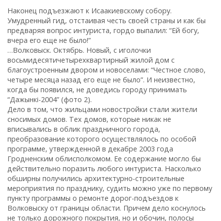
Наконец подъезжают к Исаакиевскому собору.
Умудренный гид‚ отстаивая честь своей страны и как бы
предваряя вопрос интуриста, гордо выпалил: “Ей богу‚
вчера его еще не было!”
…Волковыск. Октябрь. Новый‚ с иголочки
восьмидесятичетырехквартирный жилой дом с
благоустроенным двором и новоселами: “Честное слово‚
четыре месяца назад его еще не было”. И неизвестно‚
когда бы появился‚ не доведись городу принимать
“Дажынкi-2004” (фото 2).
Дело в том‚ что жильцами новостройки стали жители
сносимых домов. Тех домов‚ которые никак не
вписывались в облик праздничного города‚
преобразование которого осуществлялось по особой
программе, утвержденной в декабре 2003 года
Гродненским облисполкомом. Ее содержание могло бы
действительно поразить любого интуриста. Насколько
обширны получились архитектурно-строительные
мероприятия по празднику‚ судить можно уже по первому
пункту программы о ремонте дорог-подъездов к
Волковыску от границы области. Причем дело коснулось
не только дорожного покрытия‚ но и обочин‚ полосы