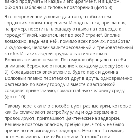
важно продумать и каждый его фрагмент‚ и в целом‚
обходя шаблоны и типовые повторения (фото 8).
Это непременное условие для того‚ чтобы затем
гордиться своим творением. И радоваться‚ приглашая‚
например‚ посетить площадку отдыха на подъезде к
городу: “Такой‚ кажется‚ нет во всей стране”. Вполне
возможно‚ ведь над ней‚ помимо всех прочих‚ поработал
и художник, человек заинтересованный и требовательный
к себе. И таких людей трудилось этим летом в
Волковыске явно немало. Потому как обращало на себя
внимание бережное отношение к каждому дереву (фото
9). Складывается впечатление‚ будто парк и долина
Волковыи плавно перетекают друг в друга‚ одновременно
растекаясь по всему городу и вместе с застройкой
создавая приветливую‚ сомасштабную человеку среду
(фото 10).
Такому перетеканию способствуют разные арки‚ которые
как бы сплачивают застройку улиц и одновременно
провоцируют‚ приглашают фактически на задворки.
Решение поэтому опасное‚ требующее‚ чтобы не было
привычно неприглядных задворок. Некогда Потемкин‚
встречая императрицу Екатерину‚ “строил” свои