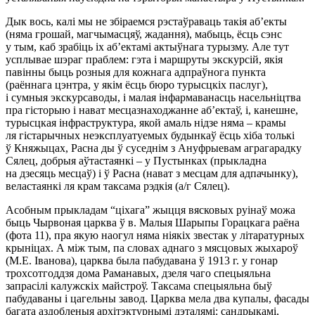
Дык вось, калі мы не збіраемся рэстаўраваць такія аб’екты
(няма грошай, магчымасцяў, жадання), мабыць, ёсць сэнс
у тым, каб зрабіць іх аб’ектамі актыўнага турызму. Але тут
усплывае шэраг праблем: гэта і маршруты экскурсій, якія
павінны быць
розныя для кожнага адпраўнога пункта
(раённага цэнтра, у якім ёсць бюро турысцкіх паслуг),
і сумныя экскурсаводы, і малая інфармаванасць насельніцтва
пра гісторыю і нават месцазнаходжанне аб’ектаў, і, канешне,
турысцкая інфраструктура, якой амаль нідзе няма – крамы
ля гістарычных неэксплуатуемых будынкаў ёсць хіба толькі
ў Княжыцах, Расна ды ў суседнім з Ануфрыевам аграгарадку
Сялец, добрыя аўтастаянкі – у Пустынках (прыкладна
на дзесяць месцаў) і ў Расна (нават з месцам для адпачынку),
веластаянкі ля крам таксама рэдкія (а/г Сялец).
Асобным прыкладам “ціхага” жыцця вясковых руінаў можа
быць Чырвоная царква ў в. Малыя Шарыпы Горацкага раёна
(фота 11), пра якую наогул няма ніякіх звестак у літаратурных
крыніцах. А між тым, па словах аднаго з мясцовых жыхароў
(М.Е. Іванова), царква была пабудавана ў 1913 г. у гонар
трохсотгоддзя дома Раманавых, дзеля чаго спецыяльна
запрасілі калужскіх майстроў. Таксама спецыяльна быў
пабудаваны і цагельны завод. Царква мела два купалы, фасады
багата аздобленыя архітэктурнымі дэталямі: сандрыкамі,