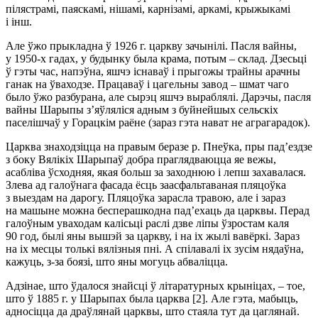
пілястрамі, паяскамі, нішамі, карнізамі, аркамі, крыжыкамі
і інш.
Але ўжо прыкладна ў 1926 г. царкву зачынілі. Пасля вайны,
у 1950-х гадах, у будынку была крама, потым – склад. Дзесьці
ў гэты час, напэўна, яшчэ існаваў і прыгожы трайны арачны
ганак на ўваходзе. Працаваў і цагельны завод – шмат чаго
было ўжо разбурана, але сырэц яшчэ выраблялі. Дарэчы, пасля
вайны Шарыпы з’яўляліся адным з буйнейшых сельскіх
паселішчаў у Горацкім раёне (зараз гэта нават не аграгарадок).
Царква знаходзіцца на правым беразе р. Пнеўка, пры пад’ездзе
з боку Вялікіх Шарыпаў добра праглядваюцца яе вежы,
асабліва ўсходняя, якая больш за заходнюю і лепш захавалася.
Злева ад галоўнага фасада ёсць заасфальтаваная пляцоўка
з выездам на дарогу. Пляцоўка зарасла травою, але і зараз
на машыне можна бесперашкодна пад’ехаць да царквы. Перад
галоўным уваходам калісьці раслі дзве ліпы ўзростам каля
90 год, былі яны вышэй за царкву, і на іх жылі вавёркі. Зараз
на іх месцы толькі вялізныя пні. А спілавалі іх зусім нядаўна,
кажуць, з-за боязі, што яны могуць абваліцца.
Адзінае, што ўдалося знайсці ў літаратурных крыніцах, – тое,
што ў 1885 г. у Шарыпах была царква [2]. Але гэта, мабыць,
адносіцца да драўлянай царквы, што стаяла тут да цаглянай.