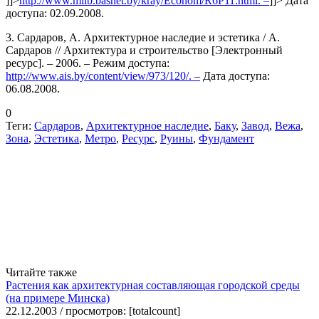
]]>
http://www.mlib.basnet.by/kray/Econom/R6P11.html. –
]]>
Дата
доступа: 02.09.2008.
3. Сардаров, А. Архитектурное наследие и эстетика / А.
Сардаров // Архитектура и строительство [Электронный
ресурс]. – 2006. – Режим доступа:
http://www.ais.by/content/view/973/120/. –
Дата доступа:
06.08.2008.
0
Теги:
Сардаров
,
Архитектурное наследие
,
Баку
,
Завод
,
Вежа
,
Зона
,
Эстетика
,
Метро
,
Ресурс
,
Руины
,
Фундамент
Читайте также
Растения как архитектурная составляющая городской среды
(на примере Минска)
22.12.2003 / просмотров: [totalcount]