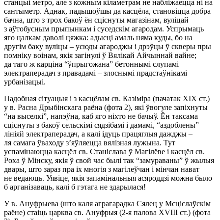
станцыі метро, але з кожным кіламетрам не набліжаецца ні на
сантыметр. Аднак, падышоўшы да касцёла, становіцца добра
бачна, што з трох бакоў ён сціснуты магазінам, вуліцай
з аўтобусным прыпынкам і суседскім агародам. Успрымаць
яго цалкам даволі цяжка: адысці амаль няма куды, бо на
другім баку вуліцы – усюды агароджы і дрэўцы ў скверы пры
помніку воінам, якія загінулі ў Вялікай Айчыннай вайне;
да таго ж карціна “ўпрыгожана” бетоннымі слупамі
электраперадач з правадамі – злоснымі прадстаўнікамі
урбанізацыі.
Падобная сітуацыя і з касцёлам св. Казіміра (пачатак XIX ст.)
у в. Расна Дрыбінскага раёна (фота 2), які ўвогуле запіхнуты
“на выселкі”, напэўна, каб яго ніхто не бачыў. Ён таксама
сціснуты з бакоў сельскімі сядзібамі і дамамі, “аздоблены”
лініяй электраперадач, а калі ідуць працяглыя дажджы –
ля самага ўваходу з’яўляецца вялізная лужына. Тут
успамінаюцца касцёл св. Станіслава ў Магілёве і касцёл св.
Роха ў Мінску, якія ў свой час былі так “замураваны” ў жылыя
двары, што зараз пра іх многія з магілеўчан і мінчан нават
не ведаюць. Уявіце, якія запамінальныя асяроддзі можна было
б арганізаваць, калі б гэтага не здарылася!
У в. Ануфрыева (што каля аграгарадка Сялец у Мсціслаўскім
раёне) стаіць царква св. Ануфрыя (2-я палова XVIII ст.) (фота