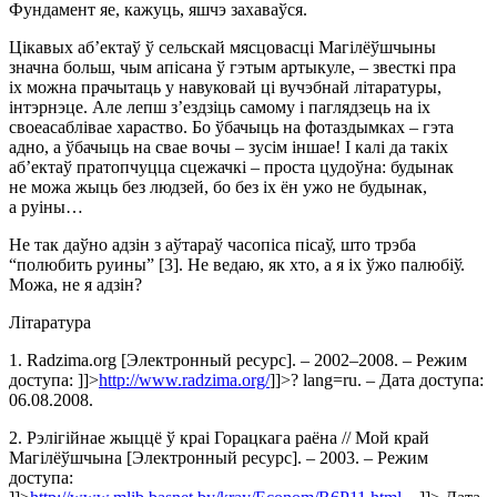
Фундамент яе, кажуць, яшчэ захаваўся.
Цікавых аб’ектаў ў сельскай мясцовасці Магілёўшчыны
значна больш, чым апісана ў гэтым артыкуле, – звесткі пра
іх можна прачытаць у навуковай ці вучэбнай літаратуры,
інтэрнэце. Але лепш з’ездзіць самому і паглядзець на іх
своеасаблівае хараство. Бо ўбачыць на фотаздымках – гэта
адно, а ўбачыць на свае вочы – зусім іншае!
І калі да такіх
аб’ектаў пратопчуцца сцежачкі – проста цудоўна: будынак
не можа жыць без людзей, бо без іх ён ужо не будынак,
а руіны…
Не так даўно адзін з аўтараў часопіса пісаў, што трэба
“полюбить руины” [3]. Не ведаю, як хто, а я іх ўжо палюбіў.
Можа, не я адзін?
Літаратура
1. Radzima.org [Электронный ресурс]. – 2002–2008. – Режим
доступа:
]]>
http://www.radzima.org/
]]>
? lang=ru. – Дата доступа:
06.08.2008.
2. Рэлігійнае жыццё ў краі Горацкага раёна // Мой край
Магілёўшчына [Электронный ресурс]. – 2003. – Режим
доступа: