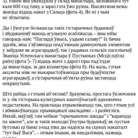
3). Раней яна ўваходзіла ў склад манастыра, заснаванага тут
каля 600 год таму, а зараз гэта ўжо руіны. Высачэзная вежа-
званіца відаць нават з Сяльца (фота 4). Яе ні з чым
не зблытаеш.
Ды і ўвогуле большасць такіх гістарычных будынкаў
і збудаванняў маюць агульную асаблівасць – яны нібы
гавораць нам: “Паглядзі ўвысь, уздымі галаву!” Іх бачна
здалёк, яны з’яўляюцца неад’емным дамінуючым элементам
у забудове як аграгарадкоў, так і радавых сельскіх паселішчаў.
Званіца Успенскага манастыра ў Пустынках (Мсціслаўскі
раён) (фота 5–7) відаць яшчэ з дарогі пры пад’ездзе
да манастыра, за два кіламетры (фота 8). На жаль, гэтыя
акцэнты ніяк не выкарыстоўваюцца пры будаўніцтве
аграгарадкоў, а гістарычныя аб’екты-руіны застаюцца
некранутымі.
Што рабіць з гэтымі аб’ектамі? Зразумела, простага ўключэння
іх у лік гісторыка-культурных каштоўнасцей адназначна
недастаткова. На практыцы атрымліваецца так, што гэтым усё
і абмяжоўваецца: прымацавалі шыльдачкі – і разбегліся.
Няхай, маўляў, там нейкае “прычыненне шкоды” і “караецца
па законе”, але ж такія знаходкі ўнутры будынкаў, як пустыя
бутэлькі ці банкі з-пад піва ды надпісы на сценах накшталт
“тут быў Вася”, – нічым іншым, як вандалізмам, назваць