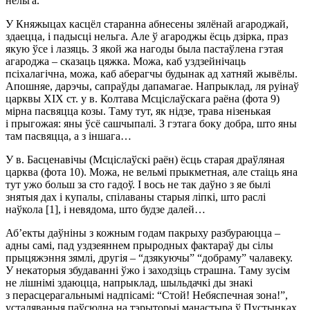
нельга.
У Княжыцах касцёл старанна абнесены зялёнай агароджай,
здаецца, і падысці нельга. Але ў агароджы ёсць дзірка, праз
якую ўсе і лазяць. З якой жа нагоды была пастаўлена гэтая
агароджа – сказаць цяжка. Можа, каб уздзейнічаць
псіхалагічна, можа, каб аберагчы будынак ад хатняй жывёлы.
Апошняе, дарэчы, сапраўды дапамагае. Напрыклад, ля руінаў
царквы XIX ст. у в. Колтава Мсціслаўскага раёна (фота 9)
мірна пасвяцца козы. Таму тут, як нідзе, трава нізенькая
і прыгожая: яны ўсё сашчыпалі. З гэтага боку добра, што яны
там пасвяцца, а з іншага…
У в. Басценавічы (Мсціслаўскі раён) ёсць старая драўляная
царква (фота 10). Можа, не вельмі прыкметная, але стаіць яна
тут ужо больш за сто гадоў. І вось не так даўно з яе былі
знятыя дах і купалы, спілаваны старыя ліпкі, што раслі
наўкола [1], і невядома, што будзе далей…
Аб’екты даўніны з кожным годам пакрыху разбураюцца –
адны самі, пад уздзеяннем прыродных фактараў ды сілы
прыцяжэння зямлі, другія – “дзякуючы” “добраму” чалавеку.
У некаторыя збудаванні ўжо і заходзіць страшна. Таму зусім
не лішнімі здаюцца, напрыклад, шыльдачкі ды знакі
з перасцерагальнымі надпісамі: “Стой! Небяспечная зона!”,
усталяваныя паўсюдна на тэрыторыі манастыра ў Пустынках.