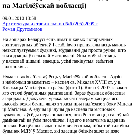
па Магілёўскай вобласці)
09.01.2010 13:58
Архитектура и строительство №6 (205) 2009 г.
Роман Другомилов
На абшарах Беларусі ёсць шмат цікавых гістарычных
архітэктурных аб’ектаў. І асаблівую прыцягальнасць маюць
неэксплуатуемыя будынкі, збудаванні ды проста руіны, што
знаходзяцца ў сельскай мясцовасці. Яны моўчкі стаяць
у вясковай цішыні, здаецца, усімі пакінутыя, забытыя
і адзінокія…
Нямала такіх аб’ектаў ёсць у Магілёўскай вобласці. Адзін
з найбольш знакамітых – касцёл св. Мікалая XVIII ст. у в.
Княжыцы Магілёўскага раёна (фота 1). Яшчэ ў 2007 г. вакол
яго стаялі будаўнічыя рыштаванні. Зараз будынак абнесены
агароджай. Дзякуючы ўражальным памерам касцёла яго
высокія вежы бачны яшчэ з трасы пры пад’ездзе з боку Мінска
ці Магілёва. А едучы ці ідучы да касцёла па мясцовых
вулачках, заўсёды пераконваешся, што ён застаецца галоўнай
дамінантай ва ўсім паселішчы, і ад яго немагчыма адарваць
погляд. Касцёл выглядае такім велічэзным, нібы той галоўны
будынак МДУ ў Маскве, які здаецца блізкім яшчэ за дзве