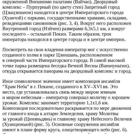
окруженной Внешними палатами (Вайчао). Дворцовый
комплекс – Пурпурный (по цвету стен) Запретный город
(Цзыцзиньчэн) находится в центре Императорского города
(Хуанчэй) с парками, государственными храмами, складами,
резиденциями сановников (рис. 3, 4). Вокруг него расположен
Внутренний город (Нэйчен) размерами 6,3x5,1 км, а вокруг
последнего – остальной Пекин. Таким образом, трон
императора находился в центре города и в центре империи.
Посмотреть на свои владения император мог с искусственно
созданного холма в парке Цзиншань, расположенном
в северной части Императорского города. В самой высокой
точке парка размещена беседка Вечной Весны (Ваньчуньтин),
откуда открывается панорама на дворцовый комплекс и город.
Иное символичное значение имеет композиция ансамбля
“Храм Неба” в г. Пекине, созданного в XV–XVI вв. Это
место, где устанавливалась связь между миром земным
и миром небесным – император совершал молитву о хорошем
урожае. Комплекс занимает территорию 1,1x1,6 км.
Композиция последовательно раскрывается по мере движения
от главного входа к алтарю Земледелия, храму Молитвы
за урожай (Циняньдянь) и главному храму Небесного Величия
(Хуанцюньюй) (рис. 5). Основные сооружения ансамбля
имеют в плане форму круга, олицетворяющего небо (рис. 6).