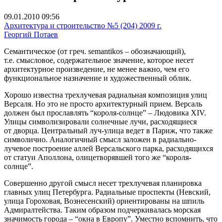
09.01.2010 09:56
Архитектура и строительство №5 (204) 2009 г.
Георгий Потаев
Семантическое (от греч. semantikos – обозначающий),
т.е. смысловое, содержательное значение, которое несет
архитектурное произведение, не менее важно, чем его
функциональное назначение и художественный облик.
Хорошо известна трехлучевая радиальная композиция улиц
Версаля. Но это не просто архитектурный прием. Версаль
должен был прославлять “короля-солнце” – Людовика XIV.
Улицы символизировали солнечные лучи, расходящиеся
от дворца. Центральный луч-улица ведет в Париж, что также
символично. Аналогичный смысл заложен в радиально-
лучевое построение аллей Версальского парка, расходящихся
от статуи Аполлона, олицетворявшей того же “короля-
солнце”.
Совершенно другой смысл несет трехлучевая планировка
главных улиц Петербурга. Радиальные проспекты (Невский,
улица Гороховая, Вознесенский) ориентированы на шпиль
Адмиралтейства. Таким образом подчеркивалась морская
значимость города – “окна в Европу”. Уместно вспомнить, что