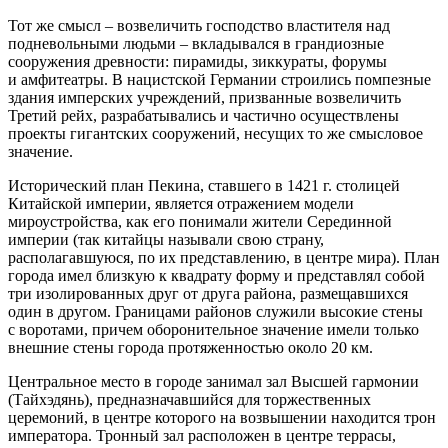
Тот же смысл – возвеличить господство властителя над
подневольными людьми – вкладывался в грандиозные
сооружения древности: пирамиды, зиккураты, форумы
и амфитеатры. В нацистской Германии строились помпезные
здания имперских учреждений, призванные возвеличить
Третий рейх, разрабатывались и частично осуществлены
проекты гигантских сооружений, несущих то же смысловое
значение.
Исторический план Пекина, ставшего в 1421 г. столицей
Китайской империи, является отражением модели
мироустройства, как его понимали жители Серединной
империи (так китайцы называли свою страну,
располагавшуюся, по их представлению, в центре мира). План
города имел близкую к квадрату форму и представлял собой
три изолированных друг от друга района, размещавшихся
один в другом. Границами районов служили высокие стены
с воротами, причем оборонительное значение имели только
внешние стены города протяженностью около 20 км.
Центральное место в городе занимал зал Высшей гармонии
(Тайхэдянь), предназначавшийся для торжественных
церемоний, в центре которого на возвышении находится трон
императора. Тронный зал расположен в центре террасы,