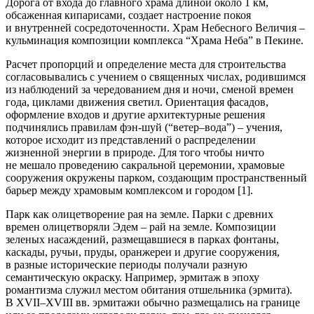
Дорога от входа до главного храма длиной около 1 км,
обсаженная кипарисами, создает настроение покоя
и внутренней сосредоточенности. Храм Небесного Величия –
кульминация композиции комплекса “Храма Неба” в Пекине.
Расчет пропорций и определение места для строительства
согласовывались с учением о священных числах, родившимся
из наблюдений за чередованием дня и ночи, сменой времен
года, циклами движения светил. Ориентация фасадов,
оформление входов и другие архитектурные решения
подчинялись правилам фэн-шуй (“ветер–вода”) – учения,
которое исходит из представлений о распределении
жизненной энергии в природе. Для того чтобы ничто
не мешало проведению сакральной церемонии, храмовые
сооружения окружены парком, создающим пространственный
барьер между храмовым комплексом и городом [1].
Парк как олицетворение рая на земле.
Парки с древних
времен олицетворяли Эдем – рай на земле. Композиции
зеленых насаждений, размещавшиеся в парках фонтаны,
каскады, ручьи, пруды, оранжереи и другие сооружения,
в разные исторические периоды получали разную
семантическую окраску. Например, эрмитаж в эпоху
романтизма служил местом обитания отшельника (эрмита).
В XVII–XVIII вв. эрмитажи обычно размещались на границе