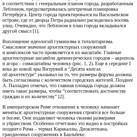
в соответствии с генеральным планом города, разработанным
Леблоном, предусматривалась центричная планировка
Петербурга. Центр города проектировался на Васильевском
острове, где от дворца Петра радиально расходились восемь
улиц. Очевидно, что Леблоном в план города вкладывался
другой смысл [1].
Воплощение идеологий гуманизма и тоталитаризма.
Смысловое значение архитектурных сооружений
и комплексов часто проявляется в их масштабе. Главные
архитектурные ансамбли древнегреческих городов – акрополь
и агора – сомасштабны человеку (рис. 1, 2). Еще в середине I
века до новой эры Витрувий в “Десяти книгах
об архитектуре” указывал на то, что размеры форума должны
быть согласованы с количеством городских жителей. Позднее
А. Палладио отмечал, что главная площадь города должна
иметь такие размеры, чтобы “соответствовать достоинству
граждан и их количеству” [2].
В императорском Риме отношение к человеку начинает
меняться: архитектурные сооружения строятся все больше
и богаче. Они подавляют человека своими размерами
и убранством. Особенно отчетливо это видно в постройках
позднего Рима – термах Каракаллы, Диоклетиана,
грандиозных сооружениях в Баальбеке.