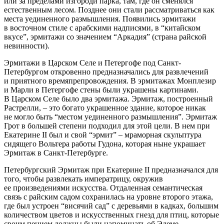
или за пределами изгороди парка, там, где он сменялся
естественным лесом. Позднее они стали рассматриваться как
места уединенного размышления. Появились эрмитажи
в восточном стиле с арабскими надписями, в “китайском
вкусе”, эрмитажи со значением “Аркадия” (страна райской
невинности).
Эрмитажи в Царском Селе и Петергофе под Санкт-
Петербургом откровенно предназначались для развлечений
и приятного времяпрепровождения. В эрмитажах Монплезир
и Марли в Петергофе стены были украшены картинами.
В Царском Селе было два эрмитажа. Эрмитаж, построенный
Растрелли, – это богато украшенное здание, которое никак
не могло быть “местом уединенного размышления”. Эрмитаж
Грот в большей степени подходил для этой цели. В нем при
Екатерине II был и свой “эрмит” – мраморная скульптура
сидящего Вольтера работы Гудона, которая ныне украшает
Эрмитаж в Санкт-Петербурге.
Петербургский Эрмитаж при Екатерине II предназначался для
того, чтобы развлекать императрицу, окружив
ее произведениями искусства. Отдаленная семантическая
связь с райским садом сохранилась на уровне второго этажа,
где был устроен “висячий сад” с деревьями в кадках, большим
количеством цветов и искусственных гнезд для птиц, которые
своим пением должны были напоминать об Эдеме.