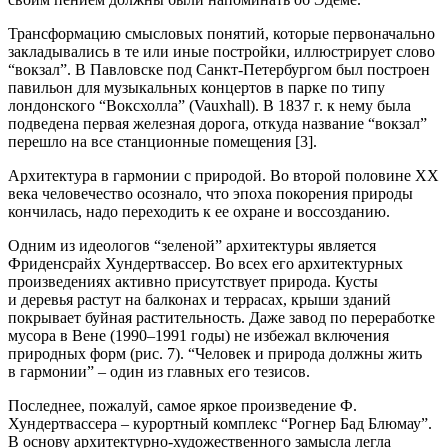
Трансформацию смысловых понятий, которые первоначально
закладывались в те или иные постройки, иллюстрирует слово
“вокзал”. В Павловске под Санкт-Петербургом был построен
павильон для музыкальных концертов в парке по типу
лондонского “Воксхолла” (Vauxhall). В 1837 г. к нему была
подведена первая железная дорога, откуда название “вокзал”
перешло на все станционные помещения [3].
Архитектура
в
гармонии с природой.
Во
второй половине XX
века человечество осознало, что эпоха покорения природы
кончилась, надо переходить к ее охране и воссозданию.
Одним из идеологов “зеленой” архитектуры является
Фриденсрайх Хундертвассер. Во всех его архитектурных
произведениях активно присутствует природа. Кусты
и деревья растут на балконах и террасах, крыши зданий
покрывает буйная растительность. Даже завод по переработке
мусора в Вене (1990–1991 годы) не избежал включения
природных форм (рис. 7). “Человек и природа должны жить
в гармонии” – один из главных его тезисов.
Последнее, пожалуй, самое яркое произведение Ф.
Хундертвассера – курортный комплекс “Рогнер Бад Блюмау”.
В основу архитектурно-художественного замысла легла