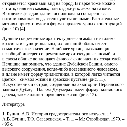
открывается красивый вид на город. В парке тоже можно
читать, сидя на скамьях, или отдохнуть, лежа на газоне.
В отделке фасадов здания использована состаренная,
патинированная медь, стены увиты лианами. Растительные
мотивы присутствуют в формах архитектурных конструкций
(рис. 10) [4].
Лучшие современные архитектурные ансамбли не только
красивы и функциональны, их внешний облик имеет
семантическое значение. Наиболее яркие, вызывающие
всеобщий интерес современные архитектурные ансамбли
в своем облике воплощают философские идеи их создателей.
Нелишне напомнить, что здание Дубайской Башни, самого
высокого сооружения, когда-либо возведенного человеком,
в плане имеет форму трилистника, в которой легко читается
цветок – символ жизни в арабской пустыне (рис. 11).
Искусственный остров, созданный на акватории Персидского
залива в Дубае, – Пальма Джумерах имеет форму пальмового
дерева, также олицетворяющего жизнь (рис. 12).
Литература
1. Бунин, А.В. История градостроительного искусства /
А.В. Бунин, Т.Ф. Саваренская. – Т. 1. – М.: Стройиздат, 1979. –
495 с.