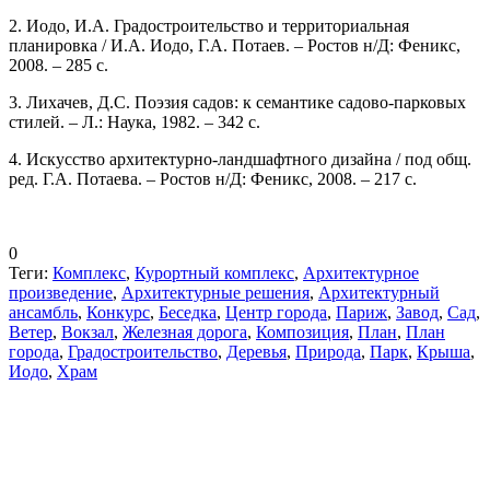
2. Иодо, И.А. Градостроительство и территориальная
планировка / И.А. Иодо, Г.А. Потаев. – Ростов н/Д: Феникс,
2008. – 285 с.
3. Лихачев, Д.С. Поэзия садов: к семантике садово-парковых
стилей. – Л.: Наука, 1982. – 342 с.
4. Искусство архитектурно-ландшафтного дизайна / под общ.
ред. Г.А. Потаева. – Ростов н/Д: Феникс, 2008. – 217 с.
0
Теги:
Комплекс
,
Курортный комплекс
,
Архитектурное
произведение
,
Архитектурные решения
,
Архитектурный
ансамбль
,
Конкурс
,
Беседка
,
Центр города
,
Париж
,
Завод
,
Сад
,
Ветер
,
Вокзал
,
Железная дорога
,
Композиция
,
План
,
План
города
,
Градостроительство
,
Деревья
,
Природа
,
Парк
,
Крыша
,
Иодо
,
Храм