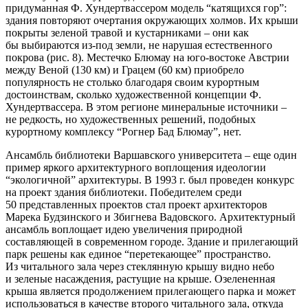
придуманная Ф. Хундертвассером модель “катящихся гор”:
здания повторяют очертания окружающих холмов. Их крыши
покрыты зеленой травой и кустарниками – они как
бы выбираются из-под земли, не нарушая естественного
покрова (рис. 8). Местечко Блюмау на юго-востоке Австрии
между Веной (130 км) и Грацем (60 км) приобрело
популярность не столько благодаря своим курортным
достоинствам, сколько художественной концепции Ф.
Хундертвассера. В этом регионе минеральные источники –
не редкость, но художественных решений, подобных
курортному комплексу “Рогнер Бад Блюмау”, нет.
Ансамбль библиотеки Варшавского университета – еще один
пример яркого архитектурного воплощения идеологии
“экологичной” архитектуры. В 1993 г. был проведен конкурс
на проект здания библиотеки. Победителем среди
50 представленных проектов стал проект архитекторов
Марека Будзинского и Збигнева Вадовского. Архитектурный
ансамбль воплощает идею увеличения природной
составляющей в современном городе. Здание и прилегающий
парк решены как единое “перетекающее” пространство.
Из читального зала через стеклянную крышу видно небо
и зеленые насаждения, растущие на крыше. Озелененная
крыша является продолжением прилегающего парка и может
использоваться в качестве второго читального зала, откуда