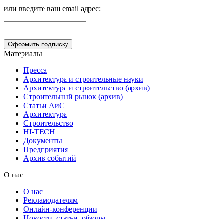
или введите ваш email адрес:
Материалы
Пресса
Архитектура и строительные науки
Архитектура и строительство (архив)
Строительный рынок (архив)
Статьи АиС
Архитектура
Строительство
HI-TECH
Документы
Предприятия
Архив событий
О нас
О нас
Рекламодателям
Онлайн-конференции
Новости, статьи, обзоры