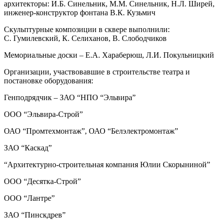
архитекторы: И.Б. Синельник, М.М. Синельник, Н.Л. Ширей,
инженер-конструктор фонтана В.К. Кузьмич
Скульптурные композиции в сквере выполнили:
С. Гумилевский, К. Селиханов, В. Слободчиков
Мемориальные доски – Е.А. Хараберюш, Л.И. Покульницкий
Организации, участвовавшие в строительстве театра и
постановке оборудования:
Генподрядчик
– ЗАО “НПО “Эльвира”
ООО “Эльвира-Строй”
ОАО “Промтехмонтаж”, ОАО “Белэлектромонтаж”
ЗАО “Каскад”
“Архитектурно-строительная компания Юлии Скорыниной”
ООО “Десятка-Строй”
ООО “Лантре”
ЗАО “Пинскдрев”