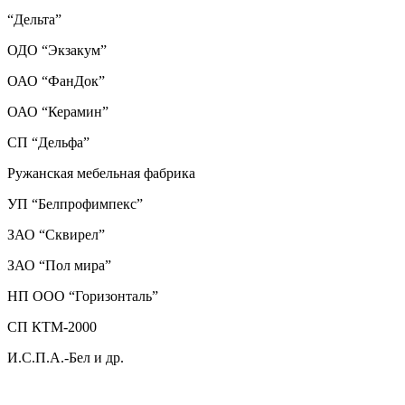
“Дельта”
ОДО “Экзакум”
ОАО “ФанДок”
ОАО “Керамин”
СП “Дельфа”
Ружанская мебельная фабрика
УП “Белпрофимпекс”
ЗАО “Сквирел”
ЗАО “Пол мира”
НП ООО “Горизонталь”
СП КТМ-2000
И.С.П.А.-Бел и др.