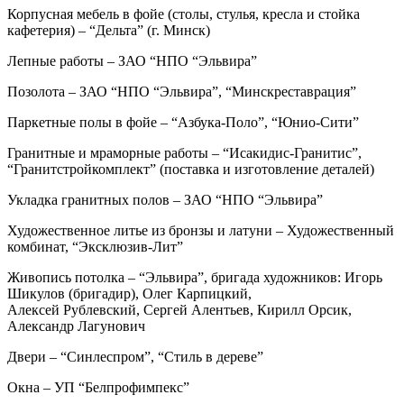
Корпусная мебель в фойе (столы, стулья, кресла и стойка
кафетерия) – “Дельта” (г. Минск)
Лепные работы – ЗАО “НПО “Эльвира”
Позолота – ЗАО “НПО “Эльвира”, “Минскреставрация”
Паркетные полы в фойе – “Азбука-Поло”, “Юнио-Сити”
Гранитные и мраморные работы – “Исакидис-Гранитис”,
“Гранитстройкомплект” (поставка и изготовление деталей)
Укладка гранитных полов – ЗАО “НПО “Эльвира”
Художественное литье из бронзы и латуни – Художественный
комбинат, “Эксклюзив-Лит”
Живопись потолка – “Эльвира”, бригада художников: Игорь
Шикулов (бригадир), Олег Карпицкий,
Алексей Рублевский, Сергей Алентьев, Кирилл Орсик,
Александр Лагунович
Двери – “Синлеспром”, “Стиль в дереве”
Окна – УП “Белпрофимпекс”