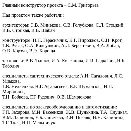
Главный конструктор проекта – С.М. Григорьев
Над проектом также работали:
архитекторы: Э.В. Минькова, С.В. Голубкова, С.Л. Стоцкий,
В.В. Стоцкая, В.В. Шабан
конструкторы: Н.П. Герасимчик, К.Г. Пирожков, О.Н. Крот,
Т.В. Русак, О.А. Калгушкин, А.Л. Берестевич, В.А. Лобан,
О.В. Корзун, В.Э. Хороща
технологи: В.В. Тышко, И.А. Колсанова, И.И. Радкевич, Н.Б.
Таболич
специалисты сантехнического отдела: А.И. Сагалович, Л.С.
Ушакова,
Т.В. Недвецкая, Н.Г. Афанасьева, Е.Р. Шуманская, Н.П.
Мирончик,
Т.Н. Бобкова, Г.Г. Рудович, О.В. Шамрюкова
специалисты по электрооборудованию и автоматизации:
Г.П. Захарова, М.И. Евсеенков, Ж.В. Шунькина, Т.А. Слуцкая,
В.М. Ларионов, Е.Б. Сигачева, И.Н. Позняк, И.Н. Калинина,
Т.Г. Ткач, Н.П. Мельничук