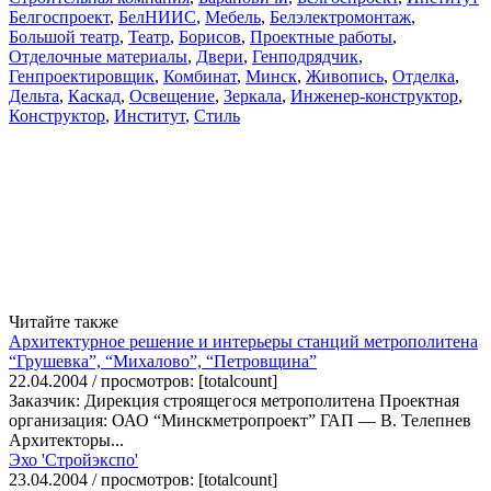
Белгоспроект
,
БелНИИС
,
Мебель
,
Белэлектромонтаж
,
Большой театр
,
Театр
,
Борисов
,
Проектные работы
,
Отделочные материалы
,
Двери
,
Генподрядчик
,
Генпроектировщик
,
Комбинат
,
Минск
,
Живопись
,
Отделка
,
Дельта
,
Каскад
,
Освещение
,
Зеркала
,
Инженер-конструктор
,
Конструктор
,
Институт
,
Стиль
Читайте также
Архитектурное решение и интерьеры станций метрополитена
“Грушевка”, “Михалово”, “Петровщина”
22.04.2004 / просмотров: [totalcount]
Заказчик: Дирекция строящегося метрополитена Проектная
организация: ОАО “Минскметропроект” ГАП — В. Телепнев
Архитекторы...
Эхо 'Cтройэкспо'
23.04.2004 / просмотров: [totalcount]