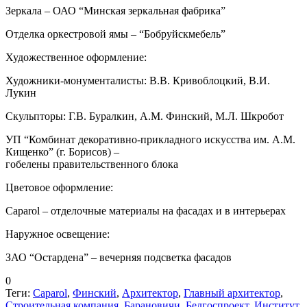
Зеркала – ОАО “Минская зеркальная фабрика”
Отделка оркестровой ямы – “Бобруйскмебель”
Художественное оформление:
Художники-монументалисты: В.В. Кривоблоцкий, В.И.
Лукин
Скульпторы: Г.В. Буралкин, А.М. Финский, М.Л. Шкробот
УП “Комбинат декоративно-прикладного искусства им. А.М.
Кищенко” (г. Борисов) –
гобелены правительственного блока
Цветовое оформление:
Caparol – отделочные материалы на фасадах и в интерьерах
Наружное освещение:
ЗАО “Остардена” – вечерняя подсветка фасадов
0
Теги:
Caparol
,
Финский
,
Архитектор
,
Главный архитектор
,
Строительная компания
,
Барановичи
,
Белгоспроект
,
Институт