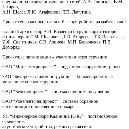
специалисты отдела инженерных сетей: А.А. Глинская, В.М.
Захаров,
А.Н. Шелег, Л.Ю. Агафонова, Т.П. Лагутина
Проект генерального плана и благоустройства разрабатывали:
главный архитектор А.И. Козленко и группа архитекторов
и инженеров: Е.М. Шваюкова, Р.В. Андреева, Т.Б. Васильева,
И.Ф. Свентицкая, С.В. Азниева, М.П. Барковская, П.В.
Доморад
Проектные организации – участники реконструкции:
ОАО “Минскметропроект” – подземное сооружение трюма
ЗАО “Белпроектстальконструкция” – большепролетные
металлические конструкции
ОАО “Белспецпроект” – система спецпожаротушения
ОАО “Ровелентспецпроект” – система охранной
сигнализации оповещения о пожаре
УП “Инженерное бюро Калинина Ю.К.” – постановочное
освещение,
акустические устройства, режиссерская связь