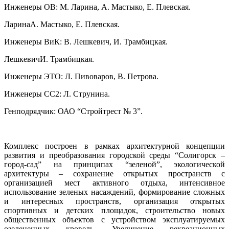
Инженеры ОВ: М. Ларина, А. Мастыко, Е. Плевская.
ЛаринаА. Мастыко, Е. Плевская.
Инженеры ВиК: В. Лешкевич, И. Трамбицкая.
ЛешкевичИ. Трамбицкая.
Инженеры ЭТО: Л. Пивоваров, В. Петрова.
Инженеры СС2: Л. Струнина.
Генподрядчик: ОАО “Стройтрест № 3”.
Комплекс построен в рамках архитектурной концепции
развития и преобразования городской среды “Солигорск –
город-сад” на принципах “зеленой”, экологической
архитектуры – сохранение открытых пространств с
организацией мест активного отдыха, интенсивное
использование зеленых насаждений, формирование сложных
и интересных пространств, организация открытых
спортивных и детских площадок, строительство новых
общественных объектов с устройством эксплуатируемых
озелененных кровель. Увеличение рекреационных