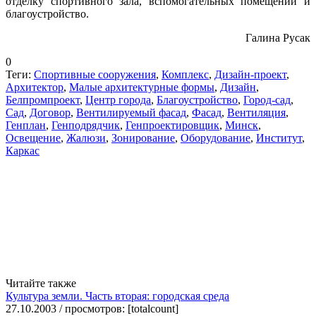
отделку спортивного зала, вспомогательных помещений и
благоустройство.
Галина Русак
0
Теги:
Спортивные сооружения
,
Комплекс
,
Дизайн-проект
,
Архитектор
,
Малые архитектурные формы
,
Дизайн
,
Белпромпроект
,
Центр города
,
Благоустройство
,
Город-сад
,
Сад
,
Договор
,
Вентилируемый фасад
,
Фасад
,
Вентиляция
,
Генплан
,
Генподрядчик
,
Генпроектировщик
,
Минск
,
Освещение
,
Жалюзи
,
Зонирование
,
Оборудование
,
Институт
,
Каркас
Читайте также
Культура земли. Часть вторая: городская среда
27.10.2003 / просмотров: [totalcount]