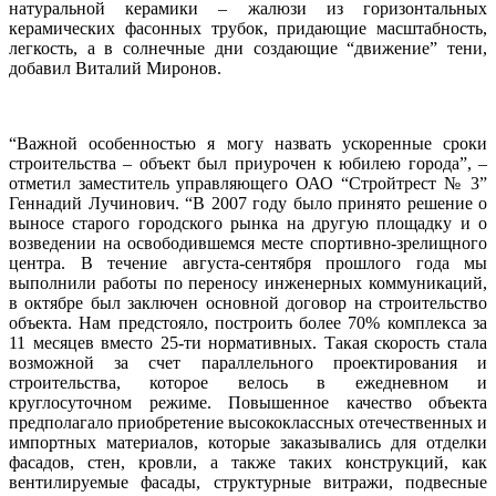
натуральной керамики – жалюзи из горизонтальных
керамических фасонных трубок, придающие масштабность,
легкость, а в солнечные дни создающие “движение” тени,
добавил Виталий Миронов.
“Важной особенностью я могу назвать ускоренные сроки
строительства – объект был приурочен к юбилею города”, –
отметил заместитель управляющего ОАО “Стройтрест № 3”
Геннадий Лучинович. “В 2007 году было принято решение о
выносе старого городского рынка на другую площадку и о
возведении на освободившемся месте спортивно-зрелищного
центра. В течение августа-сентября прошлого года мы
выполнили работы по переносу инженерных коммуникаций,
в октябре был заключен основной договор на строительство
объекта. Нам предстояло, построить более 70% комплекса за
11 месяцев вместо 25-ти нормативных. Такая скорость стала
возможной за счет параллельного проектирования и
строительства, которое велось в ежедневном и
круглосуточном режиме. Повышенное качество объекта
предполагало приобретение высококлассных отечественных и
импортных материалов, которые заказывались для отделки
фасадов, стен, кровли, а также таких конструкций, как
вентилируемые фасады, структурные витражи, подвесные