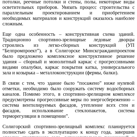
потолки, реечные потолки и стены, полы, некоторые виды
осветительных приборов. Увязать процесс строительства с
параллельным проектированием и приобретением
необходимых материалов и конструкций оказалось наиболее
сложным.
Еще одна особенность – конструктивная схема зданий.
Традиционно спортивно-зрелищные ледовые дворцы
строились из легко-сборных конструкций (УП
“Белпромпроект”), а в Солигорске Минскгражданпроектом
было предложено комплексное конструктивное решение
здания – сборный и монолитный каркас с прогрессивными
видами опалубки, каркас покрытия катка, универсального
зала и козырька – металлоконструкции (фермы, балки).
В связи с тем, что здание было “посажено” ниже нулевой
отметки, необходимо было сооружать систему водосборных
каналов. Помимо этого, в спортивно-зрелищном комплексе
предусмотрены прогрессивные меры по энергосбережению –
система вентилируемых фасадов, утепление всех стен и
фасадов, использование стеклопакетов, система
терморегуляции в помещении”.
Солигорский спортивно-зрелищный комплекс планируется
полностью сдать в эксплуатацию к концу года, завершив