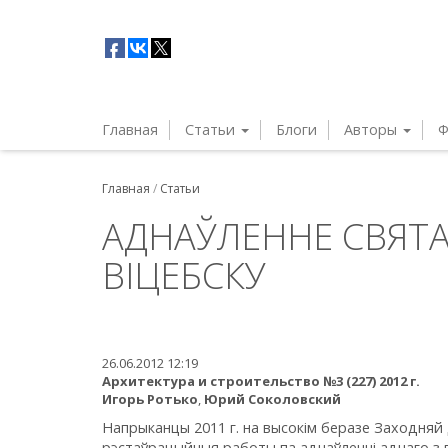
Главная
Статьи
Блоги
Авторы
Ф
Главная
/
Статьи
АДНАЎЛЕННЕ СВЯТА
ВІЦЕБСКУ
26.06.2012 12:19
Архитектура и строительство №3 (227) 2012 г.
Игорь Ротько
,
Юрий Соколовский
Напрыканцы 2011 г. на высокім беразе Заходняй
рэстаўрацыйныя работы па аднаўленні аднаго з п