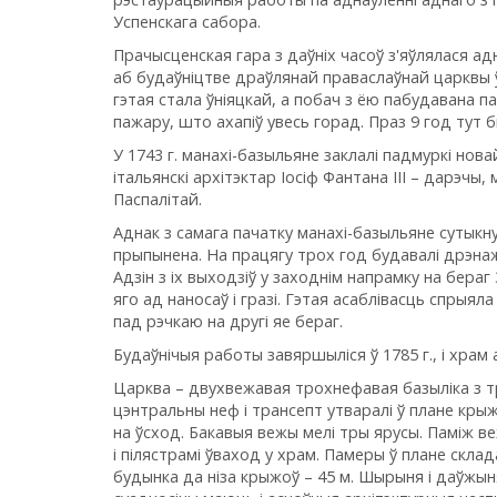
Успенскага сабора.
Прачысценская гара з даўніх часоў з'яўлялася а
аб будаўніцтве драўлянай праваслаўнай царквы ў
гэтая стала ўніяцкай, а побач з ёю пабудавана пад
пажару, што ахапіў увесь горад. Праз 9 год тут б
У 1743 г. манахі-базыльяне заклалі падмуркі нов
італьянскі архітэктар Іосіф Фантана ІІІ – дарэчы, 
Паспалітай.
Аднак з самага пачатку манахі-базыльяне сутыкн
прыпынена. На працягу трох год будавалі дрэнаж
Адзін з іх выходзіў у заходнім напрамку на бера
яго ад наносаў і гразі. Гэтая асаблівасць спрыя
пад рэчкаю на другі яе бераг.
Будаўнічыя работы завяршыліся ў 1785 г., і храм 
Царква – двухвежавая трохнефавая базыліка з тра
цэнтральны неф і трансепт утваралі ў плане кры
на ўсход. Бакавыя вежы мелі тры ярусы. Паміж в
і пілястрамі ўваход у храм. Памеры ў плане скла
будынка да ніза крыжоў – 45 м. Шырыня і даўжын