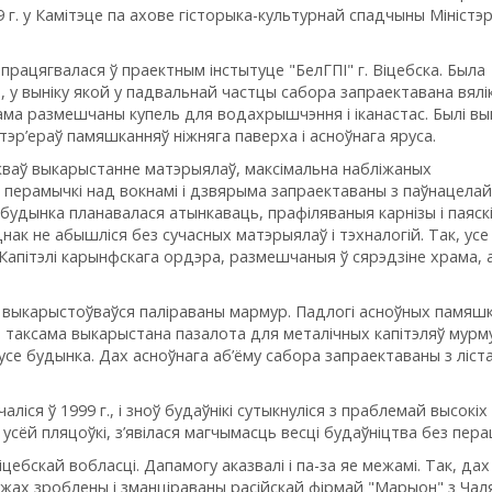
 г. у Камітэце па ахове гісторыка-культурнай спадчыны Міністэ
ацягвалася ў праектным інстытуце "БелГПІ" г. Віцебска. Была
, у выніку якой у падвальнай частцы сабора запраектавана вялі
ама размешчаны купель для водахрышчэння і іканастас. Былі в
эр’ераў памяшканняў ніжняга паверха і асноўнага яруса.
жваў выкарыстанне матэрыялаў, максімальна набліжаных
 перамычкі над вокнамі і дзвярыма запраектаваны з паўнацелай
не будынка планавалася атынкаваць, прафіляваныя карнізы і паяскі
ак не абышліся без сучасных матэрыялаў і тэхналогій. Так, усе
 Капітэлі карынфскага ордэра, размешчаныя ў сярэдзіне храма, 
а выкарыстоўваўся паліраваны мармур. Падлогі асноўных памяш
ла таксама выкарыстана пазалота для металічных капітэляў мур
русе будынка. Дах асноўнага аб’ёму сабора запраектаваны з ліст
ся ў 1999 г., і зноў будаўнікі сутыкнуліся з праблемай высокіх
усёй пляцоўкі, з’явілася магчымасць весці будаўніцтва без пер
ебскай вобласці. Дапамогу аказвалі і па-за яе межамі. Так, дах
жах зроблены і зманціраваны расійскай фірмай "Марыон" з Чаля