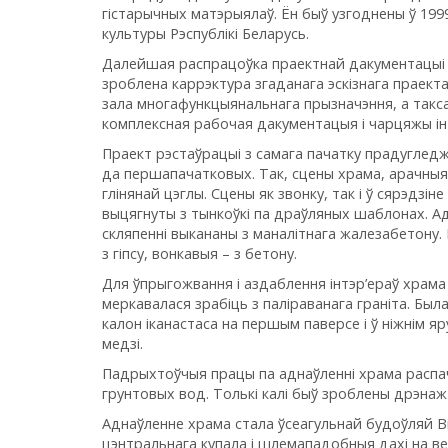
гістарычных матэрыялаў. Ён быў узгоднены ў 1999
культуры Рэспублікі Беларусь.
Далейшая распрацоўка праектнай дакументацыі пр
зроблена каррэктура згаданага эскізнага праекта
зала многафункцыянальнага прызначэння, а такс
комплексная рабочая дакументацыя і чарцяжы інт
Праект рэстаўрацыі з самага пачатку прадуглед
да першапачатковых. Так, сцены храма, арачныя
глінянай цэглы. Сцены як звонку, так і ў сярэдзі
выцягнуты з тынкоўкі па драўляных шаблонах. Адн
скляпеннi выкананы з маналітнага жалезабетону.
з гіпсу, вонкавыя – з бетону.
Для ўпрыгожвання і аздаблення інтэр’ераў храм
меркавалася зрабіць з паліраванага граніта. Бы
калон іканастаса на першым паверсе і ў ніжнім я
медзі.
Падрыхтоўчыя працы па аднаўленні храма распачалі
грунтовых вод. Толькі калі быў зроблены дрэнаж 
Аднаўленне храма стала ўсеагульнай будоўляй Віц
цэнтральнага купала і шлемападобныя дахі на ве