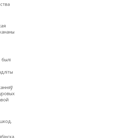
рства
кая
ыкананы
 былі
адліты
канняў
муровых
авой
ашкод.
бінска.