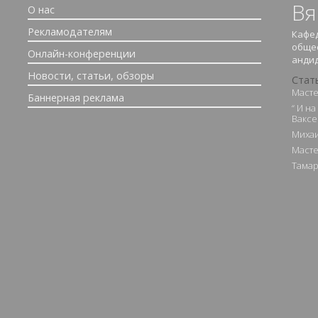
Вя
О нас
Рекламодателям
Кафед
обще
Онлайн-конференции
андид
Новости, статьи, обзоры
Стат
Масте
Баннерная реклама
“ И н
Ваксе
Михаи
Масте
Тамар