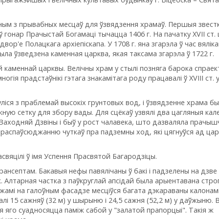
дным з прывабных месцаў для ўзвядзення храмаў. Першыя звестк
 гонар Прачыстай Богамаці тычацца 1406 г. На пачатку XVII ст.
вор'е Полацкага архіепіскапа. У 1708 г. яна згарэла ў час вяліка
ыла ўзведзена каменная царква, якая таксама згарэла ў 1722 г.
ай каменнай царквы. Велічны храм у стылі позняга барока спраек
многія прадстаўнікі гэтага знакамітага роду працавалі ў XVIII ст. 
уліся з праблемай высокіх грунтовых вод, і ўзвядзенне храма б
ную сетку для збору вады. Для сцёкаў узвялі два цагляныя кал
г Заходняй Дзвіны і быў у рост чалавека, што дазваляла прачы
ла распаўсюджанню чуткаў пра падземны ход, які цягнуўся ад ца
асвяцілі ў імя Успення Прасвятой Багародзіцы.
нсептам. Бакавыя нефы павялічаны ў бакі і падзелены на дзве 
ж. Алтарная частка з паўкруглай апсідай была арыентавана стро
ежамі на галоўным фасадзе месціўся багата дэкараваны калонам
далі 15 сажняў (32 м) у шырыню і 24,5 сажня (52,2 м) у даўжыню
я яго суадносяцца паміж сабой у "залатой прапорцыі". Такія ж