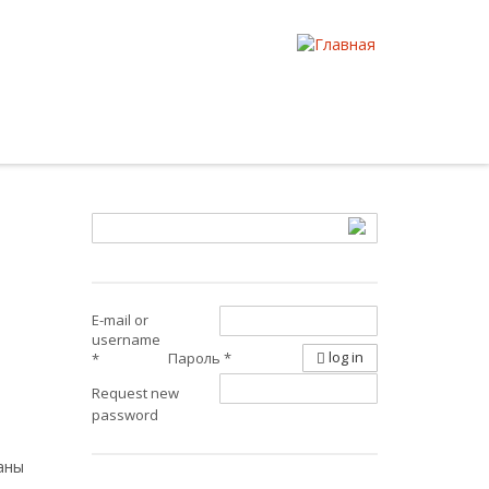
E-mail or
username
log in
Пароль
*
*
Request new
password
аны
-