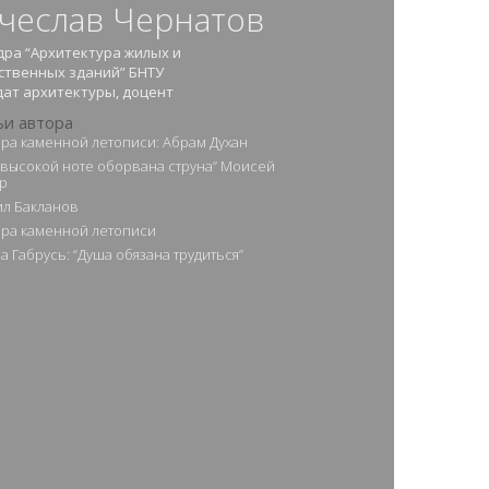
чеслав Чернатов
ра “Архитектура жилых и
ственных зданий” БНТУ
ат архитектуры, доцент
ьи автора
ра каменной летописи: Абрам Духан
а высокой ноте оборвана струна” Моисей
р
л Бакланов
ра каменной летописи
а Габрусь: “Душа обязана трудиться”