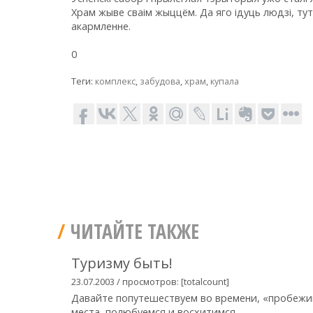
Храм жыве сваім жыццём. Да яго ідуць людзі, т
акармленне.
0
Теги:
комплекс
,
забудова
,
храм
,
купала
ЧИТАЙТЕ ТАКЖЕ
Туризму быть!
23.07.2003 / просмотров: [totalcount]
Давайте попутешествуем во времени, «пробежим
места, полюбуемся и восхитимся...