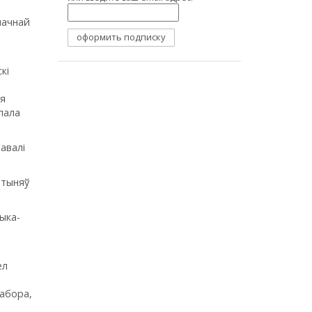
начнай
кі
ся
пала
авалі
ятыняў
ыка-
ел
сабора,