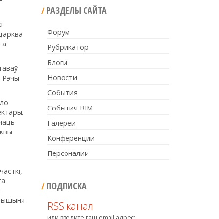
РАЗДЕЛЫ САЙТА
і
Форум
 царква
га
Рубрикатор
Блоги
таваў
Новости
у Рэчы
События
ыло
События BIM
ектары.
шчаць
Галереи
рквы
Конференции
Персоналии
часткі,
га
ПОДПИСКА
і
. Вышыня
RSS канал
или введите ваш email адрес: