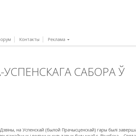
орум
Контакты
Реклама
-УСПЕНСКАГА САБОРА Ў
 Дзвіны, на Успенскай (былой Прачысценскай) гары былі заверш
рыгажэйшых і велічных культавых будынкаў г. Віцебска – Свята