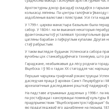
суадносіны маюць і асноўныя архітэктурныя частк
Архітэктурны дэкор фасадаў складаўся з гарызант
колькасці ляпніны. Па цэнтры галоўнага ўваход
аздобленыя валютамі і пілястрамі. Усё гэта нада
У 1799 г. царква манастыра базыльян была перад
сабор. У 1804 г. на ім выканалі некаторыя пераб
франтонашчытоў усталявалі трохвугольныя франт
цагляны барабан з паўкруглым купалам. Другая ня
стаў рабрыстым.
У такім выглядзе будынак Успенскага сабора праі
вучэбны цэх станкабудаўнічага тэхнікума, што р
Гараджане, неабыякавыя да лёсу роднага горада
Віцебска. І ў 90-х гадах XX стагоддзя час нарэшц
Першыя чарцяжы графічнай рэканструкцыі Успенск
даследчая праца ў архівах Санкт-Пецярбурга і Мі
археалагічныя даследаванні рэшткаў падмуркаў 
На падставе атрыманых дадзеных у 1998 г. па ін
па рэстаўрацыі і кансервацыі помнікаў культур
прадпрыемствам "Віцебскпраектрэстаўрацыя" быў
які прадугледжваў яго аднаўленне на перыяд 187