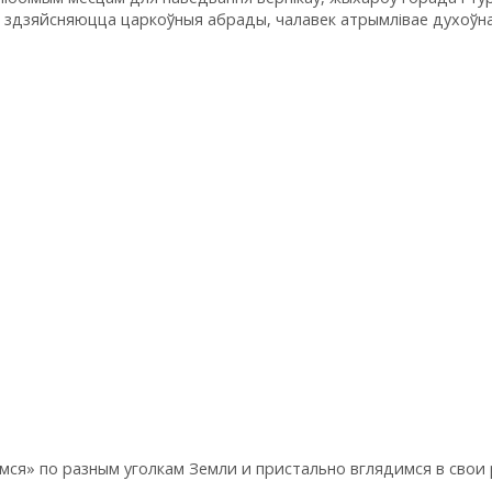
ут здзяйсняюцца царкоўныя абрады, чалавек атрымлівае духоўн
ся» по разным уголкам Земли и пристально вглядимся в свои