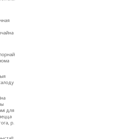
ычная
ычайна
дпорнай
звюма
ныя
салоду
Яна
ны
амі для
аецца
ога, р.
рыстаў.