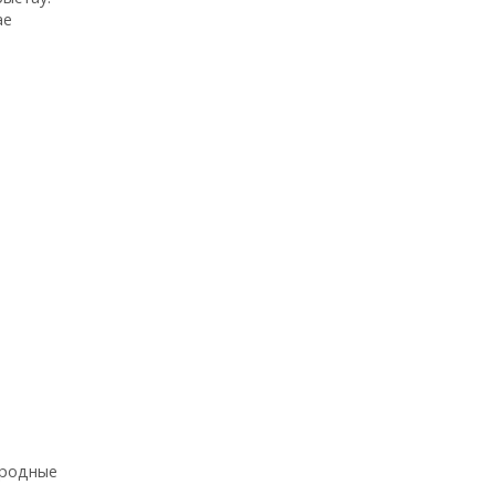
ае
 родные