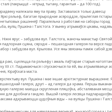
сталі (пакрыццё – нітрыд тытану, гарантыя – да 100 год).
прадвеку належала яму па праву. Заставалася толькі давесці
 Яркі рэльеф, багатае прыроднае асяроддзе, прылеглая гістар
 нетыповых рашэнняў. Паралельна з работамі на саборы горад
а, вуліц Пушкіна і Талстога. У выніку атрымаўся цікавы, надзв
 Ніжні ярус – забудова вул. Талстога, жаночы манастыр Святой
ая падпорная сцяна, сярэдні – пешаходная галерэя па версе па
і сабор і забудова вул. Крылова. Усе яны звязаны паміж сабой д
 да ракі, сцелецца па рэльефу і амаль паўтарае старыя натопта
тку XX ст. Падымаючыся і спускаючыся па ёй, вы атрымліваеце а
ня, Кіраўскага маста.
ерспектыву вул. Пушкіна і мае іншае архітэктурнае вырашэнне. 
пешаходнай галерэі, другі – ад галерэі да храма. Першы выкана
дную галерэю маецца скругленая пляцоўка, абсталяваная месц
нні для дробнага гандлю. Вышэй галерэі лесвіца падпарадкоўв
таксама адкрываюцца цудоўныя віды – на вуліцы Пушкіна і Талст
 любімым месцам для наведвання вернікаў, жыхароў горада і ту