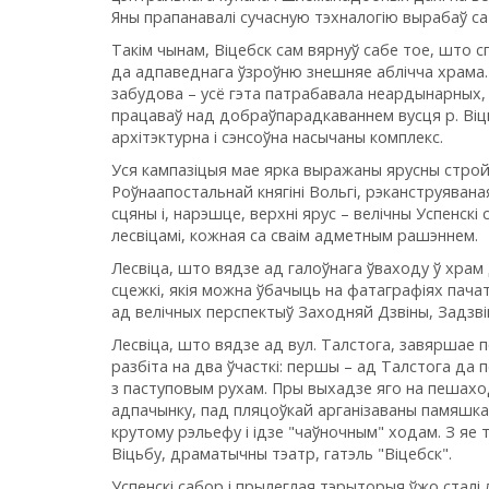
Яны прапанавалі сучасную тэхналогію вырабаў са 
Такім чынам, Віцебск сам вярнуў сабе тое, што с
да адпаведнага ўзроўню знешняе аблічча храма.
забудова – усё гэта патрабавала неардынарных,
працаваў над добраўпарадкаваннем вусця р. Віцьб
архітэктурна і сэнсоўна насычаны комплекс.
Уся кампазіцыя мае ярка выражаны ярусны строй.
Роўнаапостальнай княгіні Вольгі, рэканструяван
сцяны і, нарэшце, верхні ярус – велічны Успенск
лесвіцамі, кожная са сваім адметным рашэннем.
Лесвіца, што вядзе ад галоўнага ўваходу ў храм
сцежкі, якія можна ўбачыць на фатаграфіях пача
ад велічных перспектыў Заходняй Дзвіны, Задзвін
Лесвіца, што вядзе ад вул. Талстога, завяршае п
разбіта на два ўчасткі: першы – ад Талстога да 
з паступовым рухам. Пры выхадзе яго на пешахо
адпачынку, пад пляцоўкай арганізаваны памяшка
крутому рэльефу і ідзе "чаўночным" ходам. З яе 
Віцьбу, драматычны тэатр, гатэль "Віцебск".
Успенскі сабор і прылеглая тэрыторыя ўжо сталі