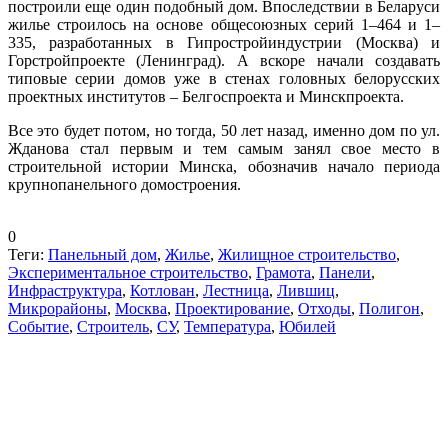
построили еще один подобный дом. Впоследствии в Беларуси
жилье строилось на основе общесоюзных серий 1–464 и 1–
335, разработанных в Гипростройиндустрии (Москва) и
Горстройпроекте (Ленинград). А вскоре начали создавать
типовые серии домов уже в стенах головных белорусских
проектных институтов – Белгоспроекта и Минскпроекта.
Все это будет потом, но тогда, 50 лет назад, именно дом по ул.
Жданова стал первым и тем самым занял свое место в
строительной истории Минска, обозначив начало периода
крупнопанельного домостроения.
0
Теги:
Панельный дом
,
Жилье
,
Жилищное строительство
,
Экспериментальное строительство
,
Грамота
,
Панели
,
Инфраструктура
,
Котлован
,
Лестница
,
Лившиц
,
Микрорайоны
,
Москва
,
Проектирование
,
Отходы
,
Полигон
,
Событие
,
Строитель
,
СУ
,
Температура
,
Юбилей