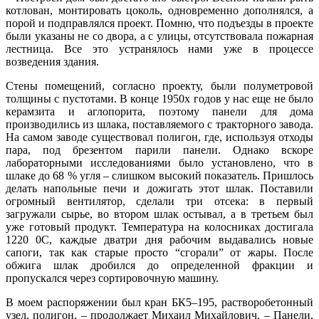
котлован, монтировать цоколь, одновременно дополнялся, а
порой и подправлялся проект. Помню, что подъезды в проекте
были указаны не со двора, а с улицы, отсутствовала пожарная
лестница. Все это устранялось нами уже в процессе
возведения здания.
Стены помещений, согласно проекту, были полуметровой
толщины с пустотами. В конце 1950х годов у нас еще не было
керамзита и аглопорита, поэтому панели для дома
производились из шлака, поставляемого с тракторного завода.
На самом заводе существовал полигон, где, используя отходы
пара, под брезентом парили панели. Однако вскоре
лабораторными исследованиями было установлено, что в
шлаке до 68 % угля – слишком высокий показатель. Пришлось
делать напольные печи и дожигать этот шлак. Поставили
огромный вентилятор, сделали три отсека: в первый
загружали сырье, во втором шлак остывал, а в третьем был
уже готовый продукт. Температура на колосниках достигала
1220 0С, каждые два­три дня рабочим выдавались новые
сапоги, так как старые просто “сгорали” от жары. После
обжига шлак дробился до определенной фракции и
пропускался через сортировочную машину.
В моем распоряжении был кран БК5–195, растворобетонный
узел, полигон, – продолжает Михаил Михайлович. – Панели,