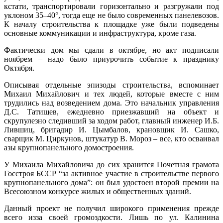
кстати, транспортировали горизонтально и разгружали под
уклоном 35–40°, тогда еще не было современных панелевозов.
К началу строительства к площадке уже были подведены
основные коммуникации и инфраструктура, кроме газа.
Фактически дом мы сдали в октябре, но акт подписали
ноябрем – надо было приурочить событие к празднику
Октября.
Описывая отдельные эпизоды строительства, вспоминает
Михаил Михайлович и тех людей, которые вместе с ним
трудились над возведением дома. Это начальник управления
Д.С. Татищев, ежедневно приезжавший на объект и
скрупулезно следивший за ходом работ, главный инженер И.Б.
Лившиц, бригадир И. Цымбалов, крановщик И. Сашко,
сварщик М. Циркунов, штукатур В. Мороз – все, кто осваивал
азы крупнопанельного домостроения.
У Михаила Михайловича до сих хранится Почетная грамота
Госстроя БССР “за активное участие в строительстве первого
крупнопанельного дома”: он был удостоен второй премии на
Всесоюзном конкурсе жилых и общественных зданий.
Данный проект не получил широкого применения прежде
всего изза своей громоздкости. Лишь по ул. Калинина