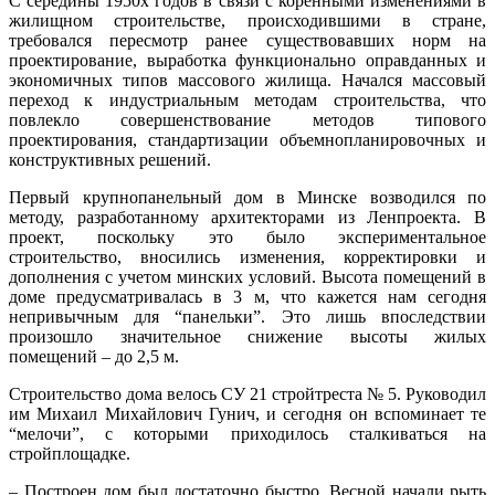
С середины 1950х годов в связи с коренными изменениями в
жилищном строитель­стве, происходившими в стране,
требовался пересмотр ранее существовавших норм на
проектирование, выработка функционально оправданных и
экономичных типов массового жилища. Начался массовый
переход к индустриальным методам строительства, что
повлекло совершенствование методов типового
проектирования, стандартизации объемно­планировочных и
конструктивных решений.
Первый крупнопанельный дом в Минске возводился по
методу, разработанному архитекторами из Ленпроекта. В
проект, поскольку это было экспериментальное
строительство, вносились изменения, корректировки и
дополнения с учетом минских условий. Высота помещений в
доме предусматривалась в 3 м, что кажется нам сегодня
непривычным для “панельки”. Это лишь впоследствии
произошло значительное снижение высоты жилых
помещений – до 2,5 м.
Строительство дома велось СУ 21 стройтреста № 5. Руководил
им Михаил Михайлович Гунич, и сегодня он вспоминает те
“мелочи”, с которыми приходилось сталкиваться на
стройплощадке.
– Построен дом был достаточно быстро. Весной начали рыть