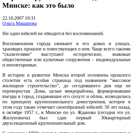
Минске: как это было
22.10.2007 10:31
Ольга Машарова
Ни один юбилей не обходится без воспоминаний.
Воспоминания города оживают в его домах и улицах,
хранящих прошлое и повествующих о нем. Чаще всего такими
“сказителями” выступают исторические, знаковые
общественные или культовые сооружения – индивидуальные
и неповторимые.
В истории и развитии Минска второй половины прошлого
столетия есть особая страница под названием “массовое
жилищное строительство”, до сегодняшнего дня еще не
перевернутая. Дома, целые микрорайоны, формировавшие
въезды в город, создававшие его силуэт и облик, возводились
по принципу крупнопанельного домостроения, которое в
этом году также отмечает своеобразный юбилей: 50 лет назад,
в октябре 1957 г., в Минске по ул. Жданова (сегодня это ул.
Жилуновича) был сдан первый 30квартирный
двухсекционный крупнопанельный дом.