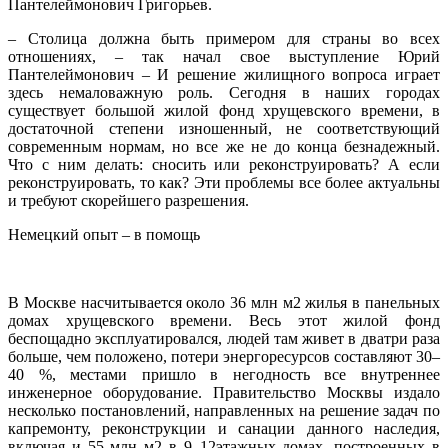
Пантелеймонович Григорьев.
– Столица должна быть примером для страны во всех
отношениях, – так начал свое выступление Юрий
Пантелеймонович – И решение жилищного вопроса играет
здесь немаловажную роль. Сегодня в наших городах
существует большой жилой фонд хрущевского времени, в
достаточной степени изношенный, не соответствующий
современным нормам, но все же не до конца безнадежный.
Что с ним делать: сносить или реконструировать? А если
реконструировать, то как? Эти проблемы все более актуальны
и требуют скорейшего разрешения.
Немецкий опыт – в помощь
В Москве насчитывается около 36 млн м2 жилья в панельных
домах хрущевского времени. Весь этот жилой фонд
беспощадно эксплуатировался, людей там живет в два­три раза
больше, чем положено, потери энергоресурсов составляют 30–
40 %, местами пришло в негодность все внутреннее
инженерное оборудование. Правительство Москвы издало
несколько постановлений, направленных на решение задач по
капремонту, реконструкции и санации данного наследия,
включая и 55 млн м2 в 9–12этажных домах, построенных в