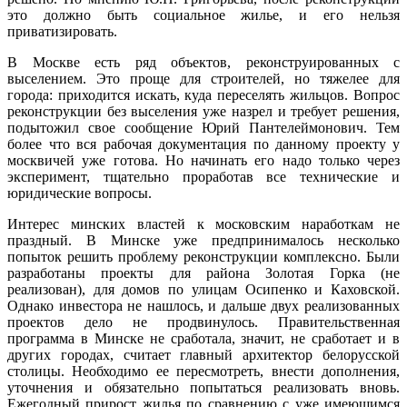
это должно быть социальное жилье, и его нельзя
приватизировать.
В Москве есть ряд объектов, рекон­струированных с
выселением. Это проще для строителей, но тяжелее для
города: приходится искать, куда переселять жильцов. Вопрос
реконструкции без выселения уже назрел и требует решения,
подытожил свое сообщение Юрий Пантелеймонович. Тем
более что вся рабочая документация по данному проекту у
москвичей уже готова. Но начинать его надо только через
эксперимент, тщательно проработав все технические и
юридические вопросы.
Интерес минских властей к московским наработкам не
праздный. В Минске уже предпринималось несколько
попыток решить проблему реконструкции комплексно. Были
разработаны проекты для района Золотая Горка (не
реализован), для домов по улицам Осипенко и Каховской.
Однако инвестора не нашлось, и дальше двух реализованных
проектов дело не продвинулось. Правительственная
программа в Минске не сработала, значит, не сработает и в
других городах, считает главный архитектор белорусской
столицы. Необходимо ее пересмотреть, внести дополнения,
уточнения и обязательно попытаться реализовать вновь.
Ежегодный прирост жилья по сравнению с уже имеющимся