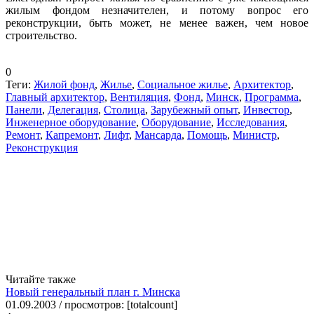
жилым фондом незначителен, и потому вопрос его
реконструкции, быть может, не менее важен, чем новое
строительство.
0
Теги:
Жилой фонд
,
Жилье
,
Социальное жилье
,
Архитектор
,
Главный архитектор
,
Вентиляция
,
Фонд
,
Минск
,
Программа
,
Панели
,
Делегация
,
Столица
,
Зарубежный опыт
,
Инвестор
,
Инженерное оборудование
,
Оборудование
,
Исследования
,
Ремонт
,
Капремонт
,
Лифт
,
Мансарда
,
Помощь
,
Министр
,
Реконструкция
Читайте также
Новый генеральный план г. Минска
01.09.2003 / просмотров: [totalcount]