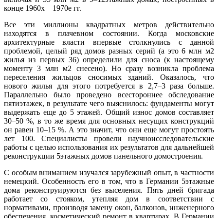
конце 1960х – 1970е гг.
Все эти миллионы квадратных метров действительно
находятся в плачевном состоянии. Когда московские
архитектурные власти впервые столкнулись с данной
проблемой, целый ряд домов разных серий (а это 6 млн м2
жилья из первых 36) определили для сноса (к настоящему
моменту 3 млн м2 снесено). Но сразу возникла проблема
переселения жильцов сносимых зданий. Оказалось, что
нового жилья для этого потребуется в 2,7–3 раза больше.
Параллельно было проведено всестороннее обследование
пятиэтажек, в результате чего выяснилось: фундаменты могут
выдержать еще до 5 этажей. Общий износ домов составляет
30–50 %, в то же время для основных несущих конструкций
он равен 10–15 %. А это значит, что они еще могут простоять
лет 100. Специалисты провели научноисследовательские
работы с целью использования их результатов для дальнейшей
реконструкции 5этажных домов панельного домостроения.
С особым вниманием изучался зарубежный опыт, в частности
немецкий. Особенность его в том, что в Германии 5этажные
дома реконструируются без выселения. Пять дней бригада
работает со стояком, утепляя дом в соответ­ствии с
нормативами, производя замену окон, балконов, инженерного
обеспечения, косметический ремонт в квартирах. В Германии