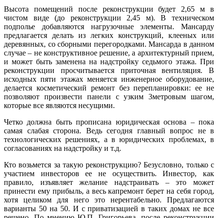
Высота помещений после реконструкции будет 2,65 м в
чистом виде (до реконструкции 2,45 м). В техническом
подполье добавляются нагрузочные элементы. Мансарду
предлагается делать из легких конструкций, клееных или
деревянных, со сборными перегородками. Мансарда в данном
случае – не конструктивное решение, а архитектурный прием,
и может быть заменена на надстройку седьмого этажа. При
реконструкции просчитывается приточная вентиляция. В
исходных пяти этажах меняется инженерное оборудование,
делается косметический ремонт без перепланировки: ее не
позволяют произвести панели с узким 3метровым шагом,
которые все являются несущими.
Четко должна быть прописана юридическая основа – пока
самая слабая сторона. Ведь сегодня главный вопрос не в
технологических решениях, а в юридических проблемах, в
согласованиях на надстройку и т.д.
Кто возьмется за такую реконструкцию? Безусловно, только с
участием инвесторов ее не осуществить. Инвестор, как
правило, изъявляет желание надстраивать – это может
принести ему прибыль, а весь капремонт берет на себя город,
хотя целиком для него это нерентабельно. Предлагаются
варианты 50 на 50. И с приватизацией в таких домах не все
решено. По мнению Ю.П. Григорьева, после реконструкции