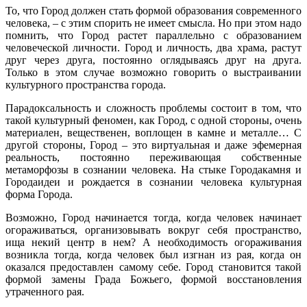
То, что Город должен стать формой образования современного
человека, – с этим спорить не имеет смысла. Но при этом надо
помнить, что Город растет параллельно с образованием
человеческой личности. Город и личность, два храма, растут
друг через друга, постоянно оглядываясь друг на друга.
Только в этом случае возможно говорить о выстраивании
культурного пространства города.
Парадоксальность и сложность проблемы состоит в том, что
такой культурный феномен, как Город, с одной стороны, очень
материален, вещественен, воплощен в камне и металле… С
другой стороны, Город – это виртуальная и даже эфемерная
реальность, постоянно переживающая собственные
метаморфозы в сознании человека. На стыке Города­камня и
Города­идеи и рождается в сознании человека культурная
форма Города.
Возможно, Город начинается тогда, когда человек начинает
огораживаться, организовывать вокруг себя пространство,
ища некий центр в нем? А необходимость огораживания
возникла тогда, когда человек был изгнан из рая, когда он
оказался предоставлен самому себе. Город становится такой
формой замены Града Божьего, формой восстановления
утраченного рая.