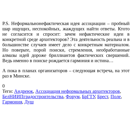
P.S. Неформальнонефактическая идея ассоциации – пробный
шар ищущих, неспокойных, жаждущих найти ответы. Ктото
не согласится и спросит: зачем нефактические идеи в
конкретной среде архитекторов? Эта деятельность реальна и в
большинстве случаев имеет дело с конкретным материалом.
Но поверьте, порой поиски, стремления, необработанные
алмазы идей дороже бриллиантов фактических свершений.
Ведь именно в поиске рождается гармония и истина…
А пока в планах организаторов – следующая встреча, на этот
раз в Минске.
0
Теги:
Андреюк
,
Ассоциация неформальных архитекторов
,
БелНИИПградостроительства
,
Форум
,
БрГТУ
,
Брест
,
Поле
,
Гармония
,
Душ