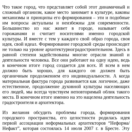
Что такое город, что представляет собой этот динамичный и
сложный организм, какое место занимает в культуре, каковы
механизмы и принципы его формирования – эти и подобные
им вопросы актуальны и неизбежны для современности.
Большинство из нас живет в городе, называет себя
горожанами и считает носителями именно городской
культуры. И вместе с тем у каждого свой образ города, своя
идея, свой идеал. Формирование городской среды происходит
не только на уровне архитектурноградостроительном. Здесь в
равной степени задействованы многие отрасли знаний и
деятельности человека. Все они работают на одну идею, ведь
в конечном итоге город создается для всех. И всем в нем
должно быть хорошо, для каждого он должен быть
органичным продолжением его индивидуальности. А когда
материальная фактура города развивается как логичное, даже
естественное, продолжение духовной культуры населяющих
его людей, мы всегда чувствуем неповторимый облик такого
места. В конечном итоге именно на это нацелена деятельность
градостроителя и архитектора.
Из желания обсудить проблемы города, формирования
городского пространства, его целостности родилась идея
первой ассоциации неформальных архитекторов “Не­форма/
Не­факт”, которая состоялась 14 июля 2007 г. в Бресте. Эту