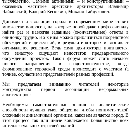
тысячелетию. Самыми активными – и конструктивными –
оказались маститые брестские архитекторы Владимир
Чайковский, Валерий Кескевич, Михаил Гайдукович.
Динамика и эволюция города в современном мире ставит
множество вопросов, на которые порой даже профессионалу
найти раз и навсегда заданные (окончательные) ответы в
одиночку трудно. Но к ним можно приблизиться посредством
обсуждений и дискуссий, в результате которых и возникает
оптимальное решение. Ведь сами архитекторы признаются,
что зачастую ощущают недостаток предварительного
обсуждения проектов. Такой форум может стать началом
нового направления в градостроительстве, когда
формирование городской среды происходит с участием (а
точнее, соучастием) представителей разных профессий.
Мы предлагаем вниманию читателей некоторые
контрапункты первой ассоциации неформальных
архитекторов:
Необходимы самостоятельные знания и аналитические
способности лучших умов общества, чтобы понимать такой
сложный и динамичный организм, каковым является город. В
этот процесс так или иначе вовлекается большинство всех
интеллектуальных отраслей знаний.