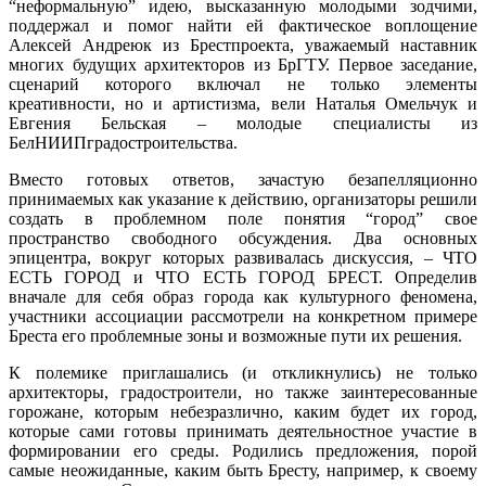
“неформальную” идею, высказанную молодыми зодчими,
поддержал и помог найти ей фактическое воплощение
Алексей Андреюк из Брестпроекта, уважаемый наставник
многих будущих архитекторов из БрГТУ. Первое заседание,
сценарий которого включал не только элементы
креативности, но и артистизма, вели Наталья Омельчук и
Евгения Бельская – молодые специалисты из
БелНИИПградостроительства.
Вместо готовых ответов, зачастую безапелляционно
принимаемых как указание к действию, организаторы решили
создать в проблемном поле понятия “город” свое
пространство свободного обсуждения. Два основных
эпицентра, вокруг которых развивалась дискуссия, – ЧТО
ЕСТЬ ГОРОД и ЧТО ЕСТЬ ГОРОД БРЕСТ. Определив
вначале для себя образ города как культурного феномена,
участники ассоциации рассмотрели на конкретном примере
Бреста его проблемные зоны и возможные пути их решения.
К полемике приглашались (и откликнулись) не только
архитекторы, градостроители, но также заинтересованные
горожане, которым небезразлично, каким будет их город,
которые сами готовы принимать деятельностное участие в
формировании его среды. Родились предложения, порой
самые неожиданные, каким быть Бресту, например, к своему