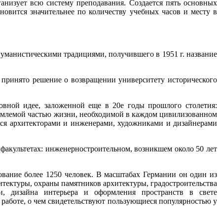
ганизует всю систему преподавания. Создается пять основных
ановится значительнее по количеству учебных часов и месту в
 гуманистическими традициями, получившего в 1951 г. название
. принято решение о возвращении университету исторического
новной идее, заложенной еще в 20е годы прошлого столетия:
ъемлемой частью жизни, необходимой в каждом цивилизованном
тся архитекторами и инженерами, художниками и дизайнерами
 факультетах: инженерно­строительном, возникшем около 50 лет
вание более 1250 человек. В масштабах Германии он один из
тектуры, охраны памятников архитектуры, градостроительства
ии, дизайна интерьера и оформления пространств в свете
 работе, о чем свидетельствуют пользующиеся популярностью у