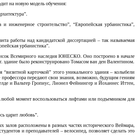
одит на новую модель обучения:
Архитектура”.
а и инженерное строительство”, “Европейская урбанистика”,
анта работы над кандидатской диссертацией – так называемая
ропейская урбанистика”.
 список Всемирного наследия ЮНЕСКО. Оно построено в начале
 г. здание было реконструировано Томасом ван ден Валентином.
я “визитной карточкой” этого уникального здания – колыбели
е профессора передают свои знания, возможно, будущим гениям
елде и Вальтер Гропиус, Лионел Фейнингер и Йоханнес Иттен,
т в любой момент воспользоваться лифтами или подъемником для
сь царит любовь”.
х залов расположены в разных частях исторического Веймара,
удентов и преподавателей – велосипед, позволяет сделать это