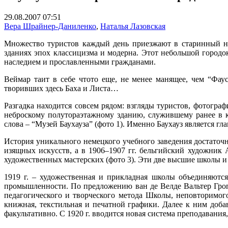
29.08.2007 07:51
Вера Шрайнер-Даниленко
,
Наталья Лазовская
Множество туристов каждый день приезжают в старинный не
зданиях эпох классицизма и модерна. Этот небольшой городо
наследием и прославленными гражданами.
Веймар таит в себе что­то еще, не менее манящее, чем “
творивших здесь Баха и Листа…
Разгадка находится совсем рядом: взгляды туристов, фотогр
неброскому полутораэтажному зданию, служившему ранее в к
слова – “Музей Баухауза” (фото 1). Именно Баухауз является г
История уникального немецкого учебного заведения достаточн
изящных искусств, а в 1906–1907 гг. бельгийский художник 
художественных мастерских (фото 3). Эти две высшие школы и с
1919 г. – художественная и прикладная школы объединяются
промышленности. По предложению ван де Велде Вальтер Гропи
педагогического и творческого метода Школы, неповторимо
книжная, текстильная и печатной графики. Далее к ним доб
факультативно. С 1920 г. вводится новая система преподавания