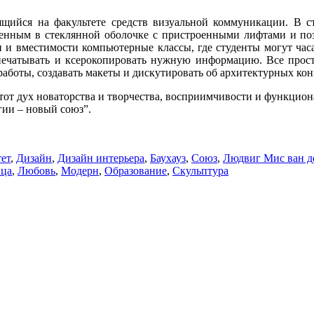
щийся на факультете средств визуальной коммуникации. В с
ременным в стеклянной оболочке с пристроенными лифтами и
ди и вместимости компьютерные классы, где студенты могут часа
спечатывать и ксерокопировать нужную информацию. Все прос
работы, создавать макеты и дискутировать об архитектурных ко
 тот дух новаторства и творчества, восприимчивости и функцио
гии – новый союз”.
ет
,
Дизайн
,
Дизайн интерьера
,
Баухауз
,
Союз
,
Людвиг Мис ван д
ица
,
Любовь
,
Модерн
,
Образование
,
Скульптура