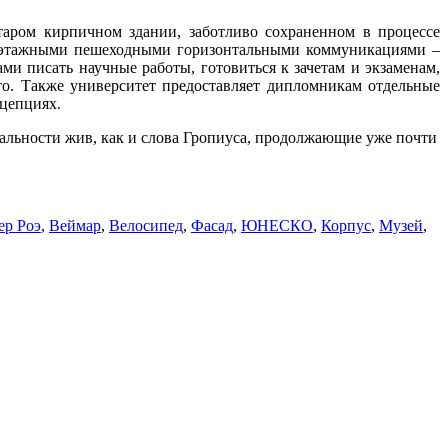
таром кирпичном здании, заботливо сохраненном в процессе
 поэтажными пешеходными горизонтальными коммуникациями –
ми писать научные работы, готовиться к зачетам и экзаменам,
то. Также университет предоставляет дипломникам отдельные
нцепциях.
нальности жив, как и слова Гропиуса, продолжающие уже почти
ер Роэ
,
Веймар
,
Велосипед
,
Фасад
,
ЮНЕСКО
,
Корпус
,
Музей
,