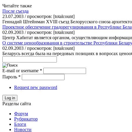
Читайте также
После съезда
23.07.2003 / просмотров: [totalcount]
Геннадий Штейнман XVIII съезд Белорусского союза архитектор
Проектное обеспечение градорегулирования в Республике Бела
02.09.2003 / просмотров: [totalcount]
Центр Хабитат является органом, осуществляющим информацио
О системе ценообразования в строительстве Республики Белар
02.09.2003 / просмотров: [totalcount]
Беларусь всегда была на передовых позициях в вопросах ценооб
E-mail or username
*
Пароль
*
Request new password
Log in
Разделы сайта
Форум
Рубрикатор
Блоги
Новости