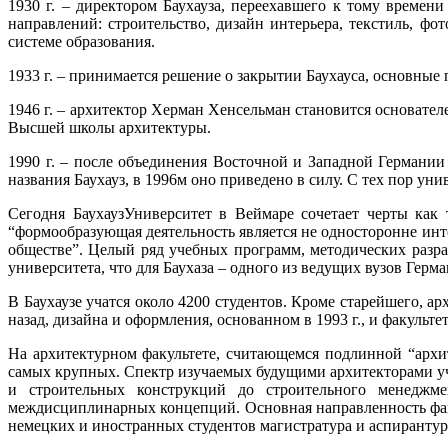
1930 г. – директором Баухауза, переехавшего к тому времен
направлений: строительство, дизайн интерьера, текстиль, фо
системе образования.
1933 г. – принимается решение о закрытии Баухауса, основны
1946 г. – архитектор Херман Хенсельман становится основател
Высшей школы архитектуры.
1990 г. – после объединения Восточной и Западной Германии
названия Баухауз, в 1996м оно приведено в силу. С тех пор ун
Сегодня БаухаузУниверситет в Веймаре сочетает черты как 
“формообразующая деятельность является не односторонне ин
обществе”. Целый ряд учебных программ, методических разр
университета, что для Баухаза – одного из ведущих вузов Герм
В Баухаузе учатся около 4200 студентов. Кроме старейшего, а
назад, дизайна и оформления, основанном в 1993 г., и факульт
На архитектурном факультете, считающемся подлинной “архи
самых крупных. Спектр изучаемых будущими архитекторами уч
и строительных конструкций до строительного менеджмен
междисциплинарных концепций. Основная направленность факул
немецких и иностранных студентов магистратура и аспирантура