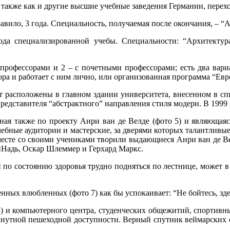
 также как и другие высшие учебные заведения Германии, перех
правило, 3 года. Специальность, получаемая после окончания, – “
года специализированной учебы. Специальности: “Архитектур
профессорами и 2 – с почетными профессорами; есть два вари
сора и работает с ним лично, или организованная программа “Ев
рат расположены в главном здании университета, внесенном в
представителя “абстрактного” направления стиля модерн. В 1999
ная также по проекту Анри ван де Велде (фото 5) и являющаяс
учебные аудитории и мастерские, за дверями которых талантливы
вместе со своими учениками творили выдающиеся Анри ван де В
­Надь, Оскар Шлеммер и Герхард Маркс.
 или по состоянию здоровья трудно подняться по лестнице, може
нных влюбленных (фото 7) как бы успокаивает: “Не бойтесь, зде
8) и компьютерного центра, студенческих общежитий, спортивны
инутной пешеходной доступности. Верный спутник веймарских ст