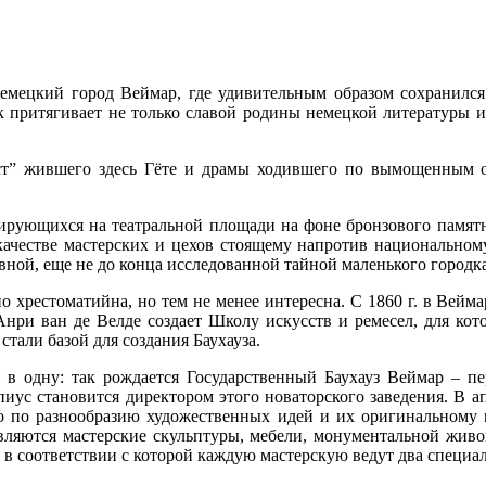
мецкий город Веймар, где удивительным образом сохранился
к притягивает не только славой родины немецкой литературы 
Фауст” жившего здесь Гёте и драмы ходившего по вымощенны
афирующихся на театральной площади на фоне бронзового памя
ачестве мастерских и цехов стоящему напротив национальному 
лавной, еще не до конца исследованной тайной маленького городк
о хрестоматийна, но тем не менее интересна. С 1860 г. в Вей
Анри ван де Велде создает Школу искусств и ремесел, для кото
тали базой для создания Баухауза.
 в одну: так рождается Государственный Баухауз Веймар – пе
ус становится директором этого новаторского заведения. В ап
го по разнообразию художественных идей и их оригинальному 
авляются мастерские скульптуры, мебели, монументальной живо
, в соответствии с которой каждую мастерскую ведут два специа