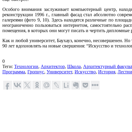
Особого внимания заслуживает компьютерный центр, находя
реконструкции 1996 г., главный фасад стал абсолютно сов
галереями (фото 9, 10). Здесь находятся различные по площа
неограниченно пользоваться интернетом, самостоятельно ра
помещения, в которых они могут писать и чертить дипломные 
Как и любой университет, Баухауз, конечно, несовершенен. Но
90 лет вдохновлять на новые свершения: “Искусство и техноло
0
Теги:
Технологии
,
Архитектор
,
Школа
,
Архитектурный факульт
Программа
,
Гропиус
,
Университет
,
Искусство
,
История
,
Лестн