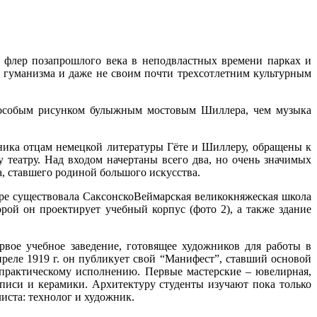
 флер позапрошлого века в неподвластных времени парках и
и гуманизма и даже не своим почти трехсотлетним культурным
м особым рисунком булыжным мостовым Шиллера, чем музыка
тника отцам немецкой литературы Гёте и Шиллеру, обращены к
театру. Над входом начертаны всего два, но очень значимых
а, ставшего родиной большого искусства.
маре существовала СаксонскоВеймарская великокняжеская школа
рой он проектирует учебный корпус (фото 2), а также здание
рвое учебное заведение, готовящее художников для работы в
реле 1919 г. он публикует свой “Манифест”, ставший основой
практическому исполнению. Первые мастерские – ювелирная,
писи и керамики. Архитектуру студенты изучают пока только
листа: технолог и художник.