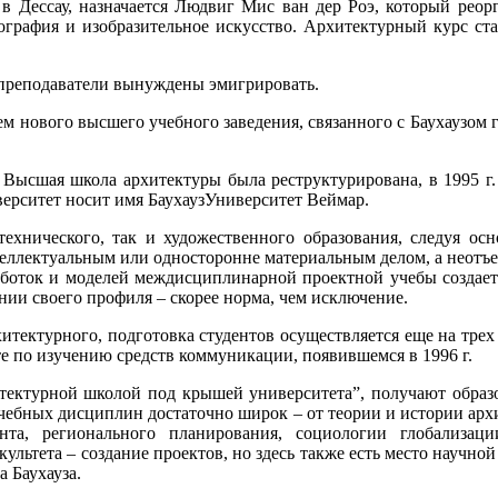
и в Дессау, назначается Людвиг Мис ван дер Роэ, который реор
тография и изобразительное искусство. Архитектурный курс ст
е преподаватели вынуждены эмигрировать.
ем нового высшего учебного заведения, связанного с Баухаузом
 Высшая школа архитектуры была реструктурирована, в 1995 г
иверситет носит имя БаухаузУниверситет Веймар.
технического, так и художественного образования, следуя ос
теллектуальным или односторонне материальным делом, а неот
аботок и моделей междисциплинарной проектной учебы создае
ании своего профиля – скорее норма, чем исключение.
рхитектурного, подготовка студентов осуществляется еще на трех
ете по изучению средств коммуникации, появившемся в 1996 г.
тектурной школой под крышей университета”, получают образо
ебных дисциплин достаточно широк – от теории и истории архи
та, регионального планирования, социологии глобализац
ьтета – создание проектов, но здесь также есть место научной
 Баухауза.