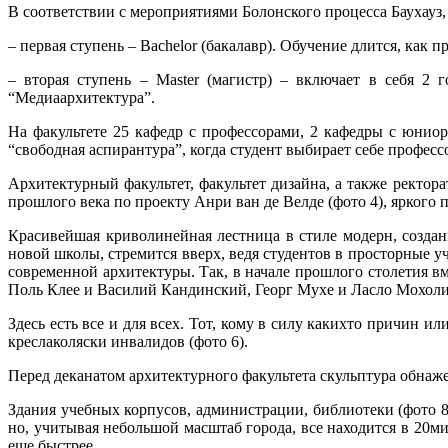
В соответствии с мероприятиями Болонского процесса Баухауз,
– первая ступень – Bachelor (бакалавр). Обучение длится, как 
– вторая ступень – Master (магистр) – включает в себя 2 
“Медиаархитектура”.
На факультете 25 кафедр с профессорами, 2 кафедры с юниор
“свободная аспирантура”, когда студент выбирает себе профес
Архитектурный факультет, факультет дизайна, а также ректо
прошлого века по проекту Анри ван де Велде (фото 4), яркого 
Красивейшая криволинейная лестница в стиле модерн, создан
новой школы, стремится вверх, ведя студентов в просторные 
современной архитектуры. Так, в начале прошлого столетия 
Поль Клее и Василий Кандинский, Георг Мухе и Ласло Мохоли
Здесь есть все и для всех. Тот, кому в силу каких­то причин
креслаколяски инвалидов (фото 6).
Перед деканатом архитектурного факультета скульптура обнаже
Здания учебных корпусов, администрации, библиотеки (фото 
но, учитывая небольшой масштаб города, все находится в 20м
еще быстрее.