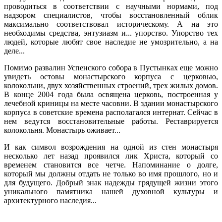
проводиться в соответствии с научными нормами, под
надзором специалистов, чтобы восстановленный облик
максимально соответствовал историческому. А на это
необходимы средства, энтузиазм и... упорство. Упорство тех
людей, которые любят свое наследие не умозрительно, а на
деле...
Помимо развалин Успенского собора в Пустынках еще можно
увидеть остовы монастырского корпуса с церковью,
колокольни, двух хозяйственных строений, трех жилых домов.
В конце 2004 года была освящена церковь, построенная у
лечебной криницы на месте часовни. В здании монастырского
корпуса в советские времена располагался интернат. Сейчас в
нем ведутся восстановительные работы. Реставрируется
колокольня. Монастырь оживает...
И как символ возрождения на одной из стен монастыря
несколько лет назад проявился лик Христа, который со
временем становится все четче. Напоминание о долге,
который мы должны отдать не только во имя прошлого, но и
для будущего. Добрый знак надежды грядущей жизни этого
уникального памятника нашей духовной культуры и
архитектурного наследия...