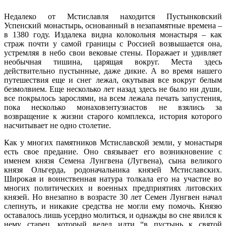
Недалеко от Мстиславля находится Пустынковский
Успенский монастырь, основанный в незапамятные времена –
в 1380 году. Издалека видна колокольня монастыря – как
страж почти у самой границы с Россией возвышается она,
устремляя в небо свои вековые стены. Поражает и удивляет
необычная тишина, царящая вокруг. Места здесь
действительно пустынные, даже дикие. А во время нашего
путешествия еще и снег лежал, окутывая все вокруг белым
безмолвием. Еще несколько лет назад здесь не было ни души,
все покрылось зарослями, на всем лежала печать запустения,
пока несколько монахов­энтузиастов не взялись за
возвращение к жизни старого комплекса, история которого
насчитывает не одно столетие.
Как у многих памятников Мстиславской земли, у монастыря
есть свое предание. Оно связывает его возникновение с
именем князя Семена Лунгвена (Лугвена), сына великого
князя Ольгерда, родоначальника князей Мстиславских.
Широкая и воинственная натура толкала его на участие во
многих политических и военных предприятиях литовских
князей. Но внезапно в возрасте 30 лет Семен Лунгвен начал
слепнуть, и никакие средства не могли ему помочь. Князю
оставалось лишь усердно молиться, и однажды во сне явился к
нему старец, который велел идти “в пустынь к святой