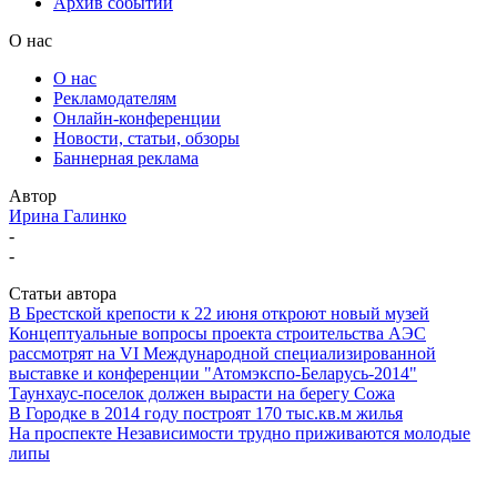
Архив событий
О нас
О нас
Рекламодателям
Онлайн-конференции
Новости, статьи, обзоры
Баннерная реклама
Автор
Ирина Галинко
-
-
Статьи автора
В Брестской крепости к 22 июня откроют новый музей
Концептуальные вопросы проекта строительства АЭС
рассмотрят на VI Международной специализированной
выставке и конференции "Атомэкспо-Беларусь-2014"
Таунхаус-поселок должен вырасти на берегу Сожа
В Городке в 2014 году построят 170 тыс.кв.м жилья
На проспекте Независимости трудно приживаются молодые
липы