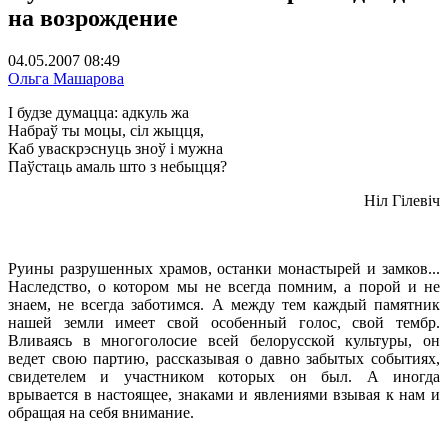
на возрождение
04.05.2007 08:49
Ольга Машарова
І будзе думацца: адкуль жа
Набраў ты моцы, сіл жыцця,
Каб уваскрэснуць зноў і мужна
Паўстаць амаль што з небыцця?
Ніл Гілевіч
Руины разрушенных храмов, останки монастырей и замков...
Наследство, о котором мы не всегда помним, а порой и не
знаем, не всегда заботимся. А между тем каждый памятник
нашей земли имеет свой особенный голос, свой тембр.
Вливаясь в многоголосие всей белорусской культуры, он
ведет свою партию, рассказывая о давно забытых событиях,
свидетелем и участником которых он был. А иногда
врывается в настоящее, знаками и явлениями взывая к нам и
обращая на себя внимание.