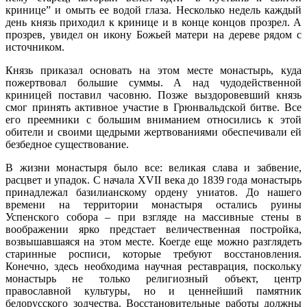
кринице” и омыть ее водой глаза. Несколько недель каждый
день князь приходил к кринице и в конце концов прозрел. А
прозрев, увидел он икону Божьей матери на дереве рядом с
источником.
Князь приказал основать на этом месте монастырь, куда
пожертвовал большие суммы. А над чудодейственной
криницей поставил часовню. Позже выздоровевший князь
смог принять активное участие в Грюнвальдской битве. Все
его преемники с большим вниманием относились к этой
обители и своими щедрыми жертвованиями обеспечивали ей
безбедное существование.
В жизни монастыря было все: великая слава и забвение,
расцвет и упадок. С начала XVII века до 1839 года монастырь
принадлежал базилианскому ордену униатов. До нашего
времени на территории монастыря остались руины
Успенского собора – при взгляде на массивные стены в
воображении ярко предстает величественная постройка,
возвышавшаяся на этом месте. Коегде еще можно разглядеть
старинные росписи, которые требуют восстановления.
Конечно, здесь необходима научная реставрация, поскольку
монастырь не только религиозный объект, центр
православной культуры, но и ценнейший памятник
белорусского зодчества. Восстановительные работы должны