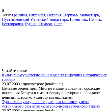
0
Теги:
Границы
,
Интернат
,
История
,
Церковь
,
Монастырь
,
Пустынковский Успенский монастырь
,
Памятник
,
Печать
,
Реставрация
,
Руины
,
Символ
,
Снег
Читайте также
Культурно-туристские зоны в малых и средних исторических
городах
23.07.2003 / просмотров: [totalcount]
Целевые ориентиры. Многие малые и средние городские
поселения Беларуси имеют богатую историю и обладают
ценным историко-культурным наследием,...
Туристско-культурные территории как инструмент
устойчивого развития культурно-познавательного туризм
23.07.2003 / просмотров: [totalcount]