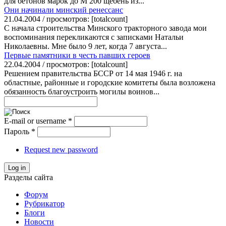
для бетонов марок до М 200 щебень из...
Они начинали минский ренессанс
21.04.2004 / просмотров: [totalcount]
С начала строительства Минского тракторного завода мои
воспоминания перекликаются с записками Натальи
Николаевны. Мне было 9 лет, когда 7 августа...
Первые памятники в честь павших героев
22.04.2004 / просмотров: [totalcount]
Решением правительства БССР от 14 мая 1946 г. на
областные, районные и городские комитеты была возложена
обязанность благоустроить могилы воинов...
E-mail or username
*
Пароль
*
Request new password
Log in
Разделы сайта
Форум
Рубрикатор
Блоги
Новости