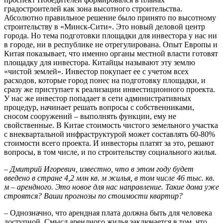
градостроителей как зона высотного строительства.
Абсолютно правильное решение было принято по высотному
строительству в «Минск-Сити». Это новый деловой центр
города. Но тема подготовки площадки для инвестора у нас ни
в городе, ни в республике не отрегулирована. Опыт Европы и
Китая показывает, что именно органы местной власти готовят
площадку для инвестора. Китайцы называют эту землю
«чистой землей». Инвестор покупает ее с учетом всех
расходов, которые город понес на подготовку площадки, и
сразу же приступает к реализации инвестиционного проекта.
У нас же инвестор попадает в сети административных
процедур, начинает решать вопросы с собственниками,
сносом сооружений – выполнять функции, ему не
свойственные. В Китае стоимость чистого земельного участка
с внеквартальной инфраструктурой может составлять 60-80%
стоимости всего проекта. И инвесторы платят за это, решают
вопросы, в том числе, и по строительству социального жилья.
– Дмитрий Игоревич, известно, что в этом году будет
введено в стране 4,2 млн кв. м жилья, в том числе 46 тыс. кв.
м – арендного. Это новое для нас направление. Такие дома уже
строятся? Ваши прогнозы по стоимости квартир?
– Однозначно, что арендная плата должна быть для человека
доступной. Смысл арендного жилья заключается в том, что