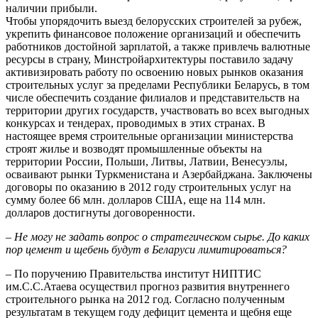
наличии прибыли.
Чтобы упорядочить выезд белорусских строителей за рубеж,
укрепить финансовое положение организаций и обеспечить
работников достойной зарплатой, а также привлечь валютные
ресурсы в страну, Минстройархитектуры поставило задачу
активизировать работу по освоению новых рынков оказания
строительных услуг за пределами Республики Беларусь, в том
числе обеспечить создание филиалов и представительств на
территории других государств, участвовать во всех выгодных
конкурсах и тендерах, проводимых в этих странах. В
настоящее время строительные организации министерства
строят жилье и возводят промышленные объекты на
территории России, Польши, Литвы, Латвии, Венесуэлы,
осваивают рынки Туркменистана и Азербайджана. Заключены
договоры по оказанию в 2012 году строительных услуг на
сумму более 66 млн. долларов США, еще на 114 млн.
долларов достигнуты договоренности.
– Не могу не задать вопрос о стратегическом сырье. До каких
пор цемент и щебень будут в Беларуси лимитироваться?
– По поручению Правительства институт НИПТИС
им.С.С.Атаева осуществил прогноз развития внутреннего
строительного рынка на 2012 год. Согласно полученным
результатам в текущем году дефицит цемента и щебня еще