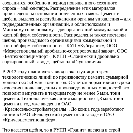
сохранится, особенно в период повышенного сезонного
спроса – май-сентябрь. Распределение этих материалов
произведено на основании полученных заявок. Цемент и
щебень выделены республиканским органам управления – для
подведомственных организаций, а облисполкомам и
Минскому горисполкому – для организаций коммунальной и
частной форм собственности. Распределены также поставки
щебня, производимого организациями коммунальной и
частной форм собственности – КУП «Кубгранит», ООО
«Межрегиональный дробильно-сортировочный завод», ООО
«Белтехноспецимпорт», КУПП «Слонимский дробильно-
сортировочный завод», щебзавод «Глушковичи».
В 2012 году планируется ввод в эксплуатацию трех
технологических линий по производству цемента суммарной
мощностью 5,4 млн. тонн в год. С учетом нормативного срока
освоения вновь введенных производственных мощностей это
позволит выпускать в текущем году не менее 5 млн. тонн
цемента. Технологическая линия мощностью 1,8 млн. тонн
цемента в год уже введена в ОАО
«Красносельскстройматериалы». До конца года заработают
линии в ОАО «Белорусский цементный завод» и ОАО
«Кричевцементношифер».
Что касается щебня, то в РУПП «Гранит» введена в строй