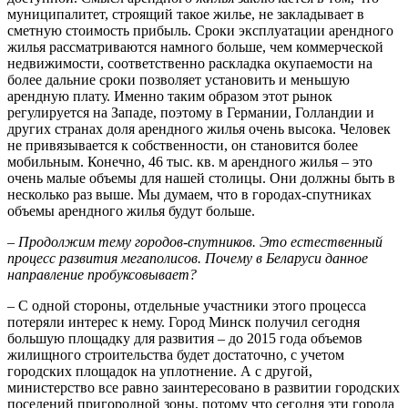
муниципалитет, строящий такое жилье, не закладывает в
сметную стоимость прибыль. Сроки эксплуатации арендного
жилья рассматриваются намного больше, чем коммерческой
недвижимости, соответственно раскладка окупаемости на
более дальние сроки позволяет установить и меньшую
арендную плату. Именно таким образом этот рынок
регулируется на Западе, поэтому в Германии, Голландии и
других странах доля арендного жилья очень высока. Человек
не привязывается к собственности, он становится более
мобильным. Конечно, 46 тыс. кв. м арендного жилья – это
очень малые объемы для нашей столицы. Они должны быть в
несколько раз выше. Мы думаем, что в городах-спутниках
объемы арендного жилья будут больше.
– Продолжим тему городов-спутников. Это естественный
процесс развития мегаполисов. Почему в Беларуси данное
направление пробуксовывает?
– С одной стороны, отдельные участники этого процесса
потеряли интерес к нему. Город Минск получил сегодня
большую площадку для развития – до 2015 года объемов
жилищного строительства будет достаточно, с учетом
городских площадок на уплотнение. А с другой,
министерство все равно заинтересовано в развитии городских
поселений пригородной зоны, потому что сегодня эти города