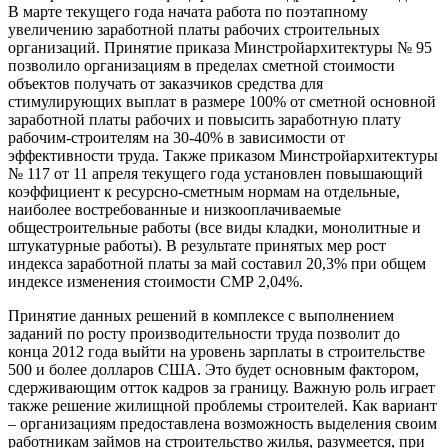
В марте текущего года начата работа по поэтапному
увеличению заработной платы рабочих строительных
организаций. Принятие приказа Минстройархитектуры № 95
позволило организациям в пределах сметной стоимости
объектов получать от заказчиков средства для
стимулирующих выплат в размере 100% от сметной основной
заработной платы рабочих и повысить заработную плату
рабочим-строителям на 30-40% в зависимости от
эффективности труда. Также приказом Минстройархитектуры
№ 117 от 11 апреля текущего года установлен повышающий
коэффициент к ресурсно-сметным нормам на отдельные,
наиболее востребованные и низкооплачиваемые
общестроительные работы (все виды кладки, монолитные и
штукатурные работы). В результате принятых мер рост
индекса заработной платы за май составил 20,3% при общем
индексе изменения стоимости СМР 2,04%.
Принятие данных решений в комплексе с выполнением
заданий по росту производительности труда позволит до
конца 2012 года выйти на уровень зарплаты в строительстве
500 и более долларов США. Это будет основным фактором,
сдерживающим отток кадров за границу. Важную роль играет
также решение жилищной проблемы строителей. Как вариант
– организациям предоставлена возможность выделения своим
работникам займов на строительство жилья, разумеется, при