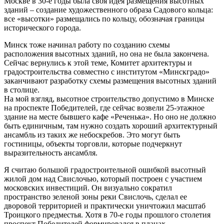
Москве в 30-е годы была своя идея размещения высотных
зданий – создание художественного образа Садового кольца:
все «высотки» размещались по кольцу, обозначая границы
исторического города.
Минск тоже начинал работу по созданию схемы
расположения высотных зданий, но она не была закончена.
Сейчас вернулись к этой теме, Комитет архитектуры и
градостроительства совместно с институтом «Минскградо»
заканчивают разработку схемы размещения высотных зданий
в столице.
На мой взгляд, высотное строительство допустимо в Минске
на проспекте Победителей, где сейчас возвели 25-этажное
здание на месте бывшего кафе «Реченька». Но оно не должно
быть единичным, там нужно создать хороший архитектурный
ансамбль из таких же небоскребов. Это могут быть
гостиницы, объекты торговли, которые подчеркнут
выразительность ансамбля.
Я считаю большой градостроительной ошибкой высотный
жилой дом над Свислочью, который построен с участием
московских инвестиций. Он визуально сократил
пространство зеленой зоны реки Свислочь, сделал ее
дворовой территорией и практически уничтожил масштаб
Троицкого предместья. Хотя в 70-е годы прошлого столетия
проспект Победителей формировался в планах