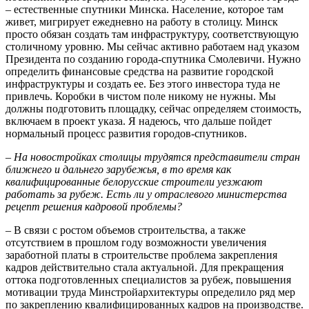
– естественные спутники Минска. Население, которое там
живет, мигрирует ежедневно на работу в столицу. Минск
просто обязан создать там инфраструктуру, соответствующую
столичному уровню. Мы сейчас активно работаем над указом
Президента по созданию города-спутника Смолевичи. Нужно
определить финансовые средства на развитие городской
инфраструктуры и создать ее. Без этого инвестора туда не
привлечь. Коробки в чистом поле никому не нужны. Мы
должны подготовить площадку, сейчас определяем стоимость,
включаем в проект указа. Я надеюсь, что дальше пойдет
нормальный процесс развития городов-спутников.
– На новостройках столицы трудятся представители стран
ближнего и дальнего зарубежья, в то время как
квалифицированные белорусские строители уезжают
работать за рубеж. Есть ли у отраслевого министерства
рецепт решения кадровой проблемы?
– В связи с ростом объемов строительства, а также
отсутствием в прошлом году возможности увеличения
заработной платы в строительстве проблема закрепления
кадров действительно стала актуальной. Для прекращения
оттока подготовленных специалистов за рубеж, повышения
мотивации труда Минстройархитектуры определило ряд мер
по закреплению квалифицированных кадров на производстве.