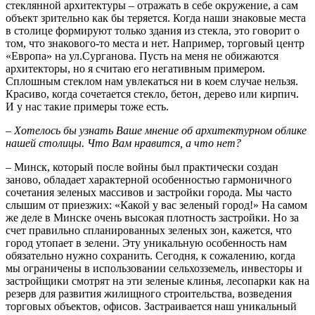
стеклянной архитектуры – отражать в себе окружение, а сам
объект зрительно как бы теряется. Когда наши знаковые места
в столице формируют только здания из стекла, это говорит о
том, что знакового-то места и нет. Например, торговый центр
«Европа» на ул.Сурганова. Пусть на меня не обижаются
архитекторы, но я считаю его негативным примером.
Сплошным стеклом нам увлекаться ни в коем случае нельзя.
Красиво, когда сочетается стекло, бетон, дерево или кирпич.
И у нас такие примеры тоже есть.
– Хотелось бы узнать Ваше мнение об архитектурном облике
нашей столицы. Что Вам нравится, а что нет?
– Минск, который после войны был практически создан
заново, обладает характерной особенностью гармоничного
сочетания зеленых массивов и застройки города. Мы часто
слышим от приезжих: «Какой у вас зеленый город!» На самом
же деле в Минске очень высокая плотность застройки. Но за
счет правильно спланированных зеленых зон, кажется, что
город утопает в зелени. Эту уникальную особенность нам
обязательно нужно сохранить. Сегодня, к сожалению, когда
мы ограничены в использовании сельхозземель, инвесторы и
застройщики смотрят на эти зеленые клинья, лесопарки как на
резерв для развития жилищного строительства, возведения
торговых объектов, офисов. Застраивается наш уникальный