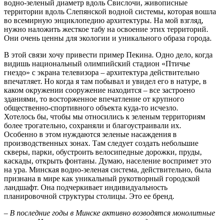
водно-зеленый диаметр вдоль Свислочи, живописные
территории вдоль Слепянской водной системы, которая вошла
во всемирную энциклопедию архитектуры. На мой взгляд,
нужно наложить жесткое табу на освоение этих территорий.
Они очень ценны для экологии и уникального образа города.
В этой связи хочу привести пример Пекина. Одно дело, когда
видишь национальный олимпийский стадион «Птичье
гнездо» с экрана телевизора – архитектура действительно
впечатляет. Но когда я там побывал и увидел его в натуре, в
каком окружении сооружение находится – все застроено
зданиями, то восторженное впечатление от крупного
общественно-спортивного объекта куда-то исчезло.
Хотелось бы, чтобы мы относились к зеленым территориям
более трогательно, сохраняли и благоустраивали их.
Особенно в этом нуждаются зеленые насаждения в
производственных зонах. Там следует создать небольшие
скверы, парки, обустроить велосипедные дорожки, пруды,
каскады, открыть фонтаны. Думаю, население воспримет это
на ура. Минская водно-зеленая система, действительно, была
признана в мире как уникальный рукотворный городской
ландшафт. Она подчеркивает индивидуальность
планировочной структуры столицы. Это ее бренд.
– В последние годы в Минске активно возводятся монолитные