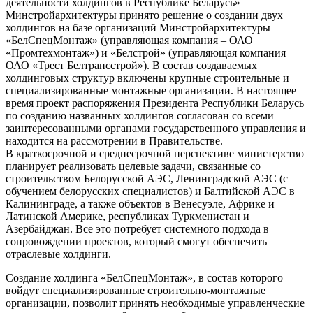
деятельности холдингов в Республике Беларусь»
Минстройархитектуры принято решение о создании двух
холдингов на базе организаций Минстройархитектуры –
«БелСпецМонтаж» (управляющая компания – ОАО
«Промтехмонтаж») и «Белстрой» (управляющая компания –
ОАО «Трест Белтрансстрой»). В состав создаваемых
холдинговых структур включены крупные строительные и
специализированные монтажные организации. В настоящее
время проект распоряжения Президента Республики Беларусь
по созданию названных холдингов согласован со всеми
заинтересованными органами государственного управления и
находится на рассмотрении в Правительстве.
В краткосрочной и среднесрочной перспективе министерство
планирует реализовать целевые задачи, связанные со
строительством Белорусской АЭС, Ленинградской АЭС (с
обучением белорусских специалистов) и Балтийской АЭС в
Калининграде, а также объектов в Венесуэле, Африке и
Латинской Америке, республиках Туркменистан и
Азербайджан. Все это потребует системного подхода в
сопровождении проектов, который смогут обеспечить
отраслевые холдинги.
Создание холдинга «БелСпецМонтаж», в состав которого
войдут специализированные строительно-монтажные
организации, позволит принять необходимые управленческие