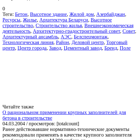
0
Теги:
Бетон
,
Высотное здание
,
Жилой дом
,
Азербайджан
,
Ресурсы
,
Жилье
,
Архитектура Беларуси
,
Высотное
строительство
,
Строительство жилья
,
Внешнеэкономическая
деятельность
,
Архитектурно-градостроительный совет
,
Совет
,
Архитектурный ансамбль
,
АЭС
,
Белспецмонтаж
,
Технологическая линия
,
Район
,
Деловой центр
,
Торговый
центр
,
Центр города
,
Завод
,
Цементный завод
,
Бренд
,
Поле
Читайте также
О рациональном применении крупных заполнителей для
бетона в строительстве
04.03.2004 / просмотров: [totalcount]
Ранее действовавшие нормативно-технические документы
рекомендовали применять в качестве крупного заполнителя