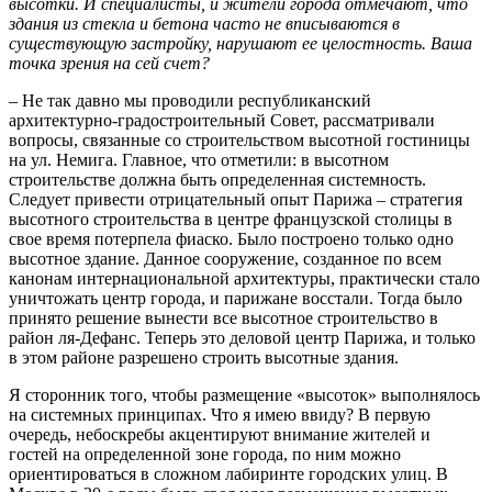
высотки. И специалисты, и жители города отмечают, что
здания из стекла и бетона часто не вписываются в
существующую застройку, нарушают ее целостность. Ваша
точка зрения на сей счет?
– Не так давно мы проводили республиканский
архитектурно-градостроительный Совет, рассматривали
вопросы, связанные со строительством высотной гостиницы
на ул. Немига. Главное, что отметили: в высотном
строительстве должна быть определенная системность.
Следует привести отрицательный опыт Парижа – стратегия
высотного строительства в центре французской столицы в
свое время потерпела фиаско. Было построено только одно
высотное здание. Данное сооружение, созданное по всем
канонам интернациональной архитектуры, практически стало
уничтожать центр города, и парижане восстали. Тогда было
принято решение вынести все высотное строительство в
район ля-Дефанс. Теперь это деловой центр Парижа, и только
в этом районе разрешено строить высотные здания.
Я сторонник того, чтобы размещение «высоток» выполнялось
на системных принципах. Что я имею ввиду? В первую
очередь, небоскребы акцентируют внимание жителей и
гостей на определенной зоне города, по ним можно
ориентироваться в сложном лабиринте городских улиц. В