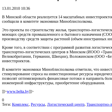
13.01.2010 10:36
В Минской области реализуется 14 масштабных инвестпроектов
сообщили в комитете экономики Миноблисполкома.
Это проекты по строительству жилья, транспортно-логистиче
моющих средств промышленного и бытового назначения (СООО «
производству средств защиты растений (объем иностранных инв
Кроме того, в соответствии с программой развития логистичес
транспортно-логистических центров в Минском (ИООО «Трансп
Великобритании, Германии, Швеции), Воложинском (ООО «БелВи
инвестпроектов.
В комитете экономики Миноблисполкома отметили, что инвест
стимулирование спроса на инвестиционные ресурсы юридическ
позволят оптимизировать финансовые потоки и направить бол
инженерной инфраструктуры, приобретение оборудования.
]]>
www.belta.by
]]>
0
Теги:
Комплекс
,
Ресурсы
,
Логистический центр
,
Транспортно-л