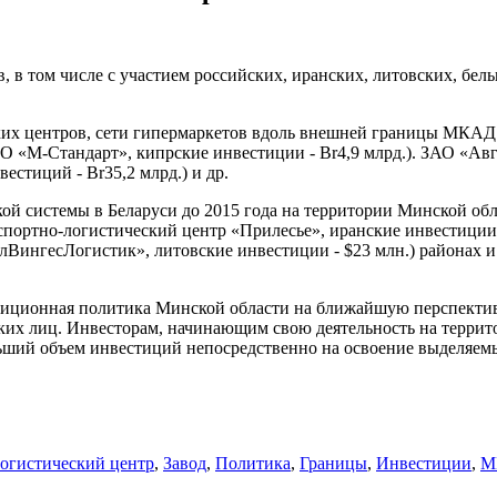
, в том числе с участием российских, иранских, литовских, бе
ских центров, сети гипермаркетов вдоль внешней границы МКАД
М-Стандарт», кипрские инвестиции - Br4,9 млрд.). ЗАО «Авгус
естиций - Br35,2 млрд.) и др.
кой системы в Беларуси до 2015 года на территории Минской обл
ортно-логистический центр «Прилесье», иранские инвестиции 
нгесЛогистик», литовские инвестиции - $23 млн.) районах и д
иционная политика Минской области на ближайшую перспективу
их лиц. Инвесторам, начинающим свою деятельность на террит
ьший объем инвестиций непосредственно на освоение выделяемы
огистический центр
,
Завод
,
Политика
,
Границы
,
Инвестиции
,
М