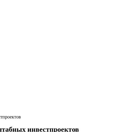
стпроектов
штабных инвестпроектов