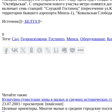
"Октябрьская". С открытием нового участка метро появятся д
включает семь станций: "Слуцкий Гостинец" (пересечение ул.
территории бывшего аэропорта Минск-1), "Ковальская Слобода
Источник
]]>
БЕЛТА
]]>
0
Теги:
Сад
,
Гидроизоляция
,
Гостинец
,
Минск
,
Оборудование
,
Ко
Читайте также
Культурно-туристские зоны в малых и средних исторических г
23.07.2003 / просмотров: [totalcount]
Целевые ориентиры. Многие малые и средние городские посел