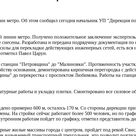
нии метро. Об этом сообщил сегодня начальник УП "Дирекция п
й линии метро. Получено положительное заключение экспертизы
же снесены. Разработана и передана подрядчику документация по
 силы для перекладки действующих инженерных сетей, есть вся 
- отметил Павел Царун.
 станции "Петровщина" до "Малиновки". Протяженность участка 
ройству основания, демонтирована кирпичная перегородка с дей
вщины" до перекрестка с проспектом Любимова. Работы на станци
атурные работы и укладку плитки. Смонтировано все силовое об
йдено примерно 600 м, осталось 170 м. Со стороны дирекции п
смены. На стройке сейчас работают более 500 человек, но по гра
утренним работам пойдет по графику, отметил представитель д
ные жилые массивы города с центром, пройдет под рекой Свисл
н так называемый транспортный треугольник, что позволит разгр