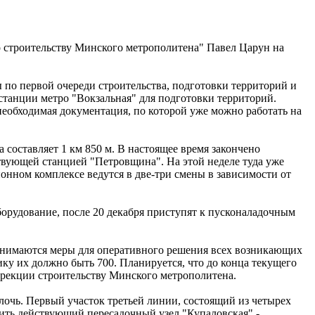
о строительству Минского метрополитена" Павел Царун на
 по первой очереди строительства, подготовки территорий и
 станции метро "Вокзальная" для подготовки территорий.
необходимая документация, по которой уже можно работать на
составляет 1 км 850 м. В настоящее время закончено
ствующей станцией "Петровщина". На этой неделе туда уже
онном комплексе ведутся в две-три смены в зависимости от
орудование, после 20 декабря приступят к пусконаладочным
ринимаются меры для оперативного решения всех возникающих
фику их должно быть 700. Планируется, что до конца текущего
ирекции строительству Минского метрополитена.
очь. Первый участок третьей линии, состоящий из четырех
узить действующий пересадочный узел "Купаловская" -