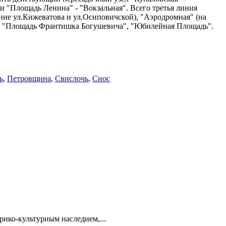
и "Площадь Ленина" - "Вокзальная". Всего третья линия
ние ул.Кижеватова и ул.Осиповичской), "Аэродромная" (на
я", "Площадь Франтишка Богушевича", "Юбилейная Площадь".
ь
,
Петровщина
,
Свислочь
,
Снос
ико-культурным наследием,...