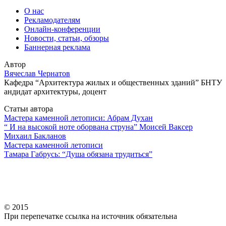
О нас
Рекламодателям
Онлайн-конференции
Новости, статьи, обзоры
Баннерная реклама
Автор
Вячеслав Чернатов
Кафедра “Архитектура жилых и общественных зданий” БНТУ
андидат архитектуры, доцент
Статьи автора
Мастера каменной летописи: Абрам Духан
“ И на высокой ноте оборвана струна” Моисей Ваксер
Михаил Бакланов
Мастера каменной летописи
Тамара Габрусь: “Душа обязана трудиться”
© 2015
При перепечатке ссылка на источник обязательна