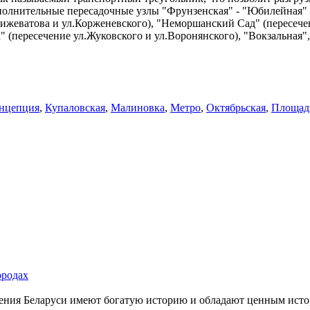
ополнительные пересадочные узлы "Фрунзенская" - "Юбилейная" 
Кижеватова и ул.Корженевского), "Неморшанский Сад" (пересече
" (пересечение ул.Жуковского и ул.Воронянского), "Вокзальна
нцепция
,
Купаловская
,
Малиновка
,
Метро
,
Октябрьская
,
Площад
ородах
ения Беларуси имеют богатую историю и обладают ценным истор