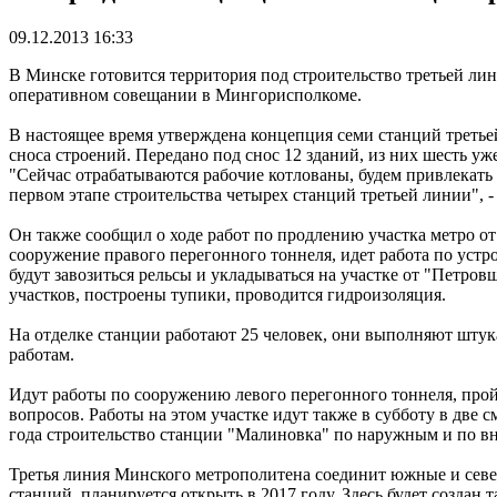
09.12.2013 16:33
В Минске готовится территория под строительство третьей ли
оперативном совещании в Мингорисполкоме.
В настоящее время утверждена концепция семи станций третье
сноса строений. Передано под снос 12 зданий, из них шесть у
"Сейчас отрабатываются рабочие котлованы, будем привлекать
первом этапе строительства четырех станций третьей линии", 
Он также сообщил о ходе работ по продлению участка метро от
сооружение правого перегонного тоннеля, идет работа по уст
будут завозиться рельсы и укладываться на участке от "Петро
участков, построены тупики, проводится гидроизоляция.
На отделке станции работают 25 человек, они выполняют штук
работам.
Идут работы по сооружению левого перегонного тоннеля, про
вопросов. Работы на этом участке идут также в субботу в две 
года строительство станции "Малиновка" по наружным и по вн
Третья линия Минского метрополитена соединит южные и север
станций, планируется открыть в 2017 году. Здесь будет созда