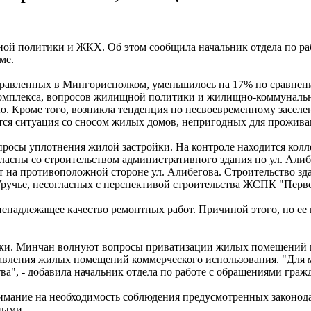
ой политики и ЖКХ. Об этом сообщила начальник отдела по ра
ме.
аправленных в Мингорисполком, уменьшилось на 17% по сравнен
комплекса, вопросов жилищной политики и жилищно-коммунально
. Кроме того, возникла тенденция по несвоевременному заселе
тся ситуация со сносом жилых домов, непригодных для прожива
росы уплотнения жилой застройки. На контроле находится колл
огласны со строительством административного здания по ул. Али
 на противоположной стороне ул. Алибегова. Строительство зда
ручье, несогласных с перспективой строительства ЖСПК "Перво
надлежащее качество ремонтных работ. Причиной этого, по ее 
и. Минчан волнуют вопросы приватизации жилых помещений го
вления жилых помещений коммерческого использования. "Для м
а", - добавила начальник отдела по работе с обращениями граж
мание на необходимость соблюдения предусмотренных законодат
ными.