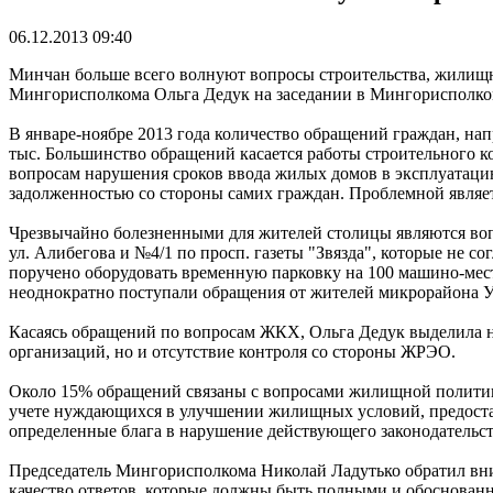
06.12.2013 09:40
Минчан больше всего волнуют вопросы строительства, жилищн
Мингорисполкома Ольга Дедук на заседании в Мингорисполко
В январе-ноябре 2013 года количество обращений граждан, н
тыс. Большинство обращений касается работы строительного 
вопросам нарушения сроков ввода жилых домов в эксплуатацию
задолженностью со стороны самих граждан. Проблемной являе
Чрезвычайно болезненными для жителей столицы являются воп
ул. Алибегова и №4/1 по просп. газеты "Звязда", которые не с
поручено оборудовать временную парковку на 100 машино-мест
неоднократно поступали обращения от жителей микрорайона У
Касаясь обращений по вопросам ЖКХ, Ольга Дедук выделила не
организаций, но и отсутствие контроля со стороны ЖРЭО.
Около 15% обращений связаны с вопросами жилищной политик
учете нуждающихся в улучшении жилищных условий, предоста
определенные блага в нарушение действующего законодательств
Председатель Мингорисполкома Николай Ладутько обратил вни
качество ответов, которые должны быть полными и обоснован