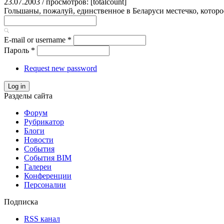
23.07.2003 / просмотров: [totalcount]
Гольшаны, пожалуй, единственное в Беларуси местечко, которое
E-mail or username
*
Пароль
*
Request new password
Log in
Разделы сайта
Форум
Рубрикатор
Блоги
Новости
События
События BIM
Галереи
Конференции
Персоналии
Подписка
RSS канал