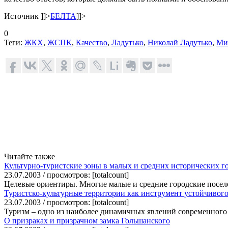
Источник
]]>
БЕЛТА
]]>
0
Теги:
ЖКХ
,
ЖСПК
,
Качество
,
Ладутько
,
Николай Ладутько
,
Ми
Читайте также
Культурно-туристские зоны в малых и средних исторических г
23.07.2003 / просмотров: [totalcount]
Целевые ориентиры. Многие малые и средние городские посел
Туристско-культурные территории как инструмент устойчивого
23.07.2003 / просмотров: [totalcount]
Туризм – одно из наиболее динамичных явлений современного 
О призраках и призрачном замка Гольшанского