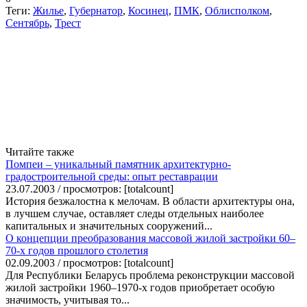
Теги:
Жилье
,
Губернатор
,
Косинец
,
ПМК
,
Облисполком
,
Сентябрь
,
Трест
Читайте также
Помпеи – уникальный памятник архитектурно-
градостроительной среды: опыт реставрации
23.07.2003 / просмотров: [totalcount]
История безжалостна к мелочам. В области архитектуры она,
в лучшем случае, оставляет следы отдельных наиболее
капитальных и значительных сооружений...
О концепции преобразования массовой жилой застройки 60–
70-х годов прошлого столетия
02.09.2003 / просмотров: [totalcount]
Для Республики Беларусь проблема реконструкции массовой
жилой застройки 1960–1970-х годов приобретает особую
значимость, учитывая то...