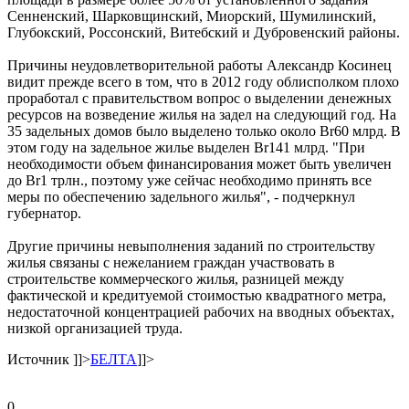
Сенненский, Шарковщинский, Миорский, Шумилинский,
Глубокский, Россонский, Витебский и Дубровенский районы.
Причины неудовлетворительной работы Александр Косинец
видит прежде всего в том, что в 2012 году облисполком плохо
проработал с правительством вопрос о выделении денежных
ресурсов на возведение жилья на задел на следующий год. На
35 задельных домов было выделено только около Br60 млрд. В
этом году на задельное жилье выделен Br141 млрд. "При
необходимости объем финансирования может быть увеличен
до Br1 трлн., поэтому уже сейчас необходимо принять все
меры по обеспечению задельного жилья", - подчеркнул
губернатор.
Другие причины невыполнения заданий по строительству
жилья связаны с нежеланием граждан участвовать в
строительстве коммерческого жилья, разницей между
фактической и кредитуемой стоимостью квадратного метра,
недостаточной концентрацией рабочих на вводных объектах,
низкой организацией труда.
Источник
]]>
БЕЛТА
]]>
0