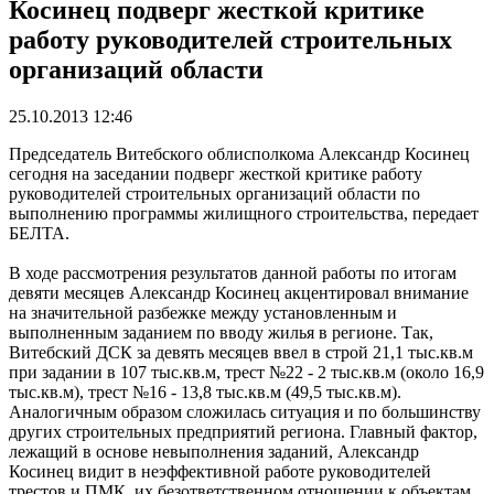
Косинец подверг жесткой критике
работу руководителей строительных
организаций области
25.10.2013 12:46
Председатель Витебского облисполкома Александр Косинец
сегодня на заседании подверг жесткой критике работу
руководителей строительных организаций области по
выполнению программы жилищного строительства, передает
БЕЛТА.
В ходе рассмотрения результатов данной работы по итогам
девяти месяцев Александр Косинец акцентировал внимание
на значительной разбежке между установленным и
выполненным заданием по вводу жилья в регионе. Так,
Витебский ДСК за девять месяцев ввел в строй 21,1 тыс.кв.м
при задании в 107 тыс.кв.м, трест №22 - 2 тыс.кв.м (около 16,9
тыс.кв.м), трест №16 - 13,8 тыс.кв.м (49,5 тыс.кв.м).
Аналогичным образом сложилась ситуация и по большинству
других строительных предприятий региона. Главный фактор,
лежащий в основе невыполнения заданий, Александр
Косинец видит в неэффективной работе руководителей
трестов и ПМК, их безответственном отношении к объектам.