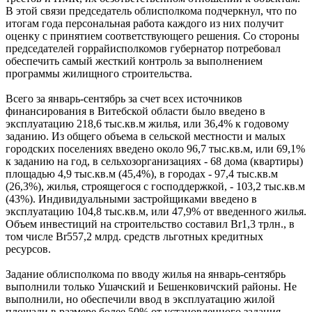
В этой связи председатель облисполкома подчеркнул, что по
итогам года персональная работа каждого из них получит
оценку с принятием соответствующего решения. Со стороны
председателей горрайисполкомов губернатор потребовал
обеспечить самый жесткий контроль за выполнением
программы жилищного строительства.
Всего за январь-сентябрь за счет всех источников
финансирования в Витебской области было введено в
эксплуатацию 218,6 тыс.кв.м жилья, или 36,4% к годовому
заданию. Из общего объема в сельской местности и малых
городских поселениях введено около 96,7 тыс.кв.м, или 69,1%
к заданию на год, в сельхозорганизациях - 68 дома (квартиры)
площадью 4,9 тыс.кв.м (45,4%), в городах - 97,4 тыс.кв.м
(26,3%), жилья, строящегося с господдержкой, - 103,2 тыс.кв.м
(43%). Индивидуальными застройщиками введено в
эксплуатацию 104,8 тыс.кв.м, или 47,9% от введенного жилья.
Объем инвестиций на строительство составил Br1,3 трлн., в
том числе Br557,2 млрд. средств льготных кредитных
ресурсов.
Задание облисполкома по вводу жилья на январь-сентябрь
выполнили только Ушачский и Бешенковичский районы. Не
выполнили, но обеспечили ввод в эксплуатацию жилой
площади в размере более 50% от установленного задания