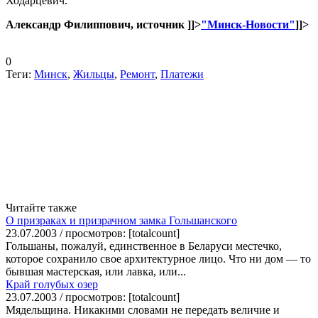
Ходарцевич.
Александр Филиппович, источник
]]>
"Минск-Новости"
]]>
0
Теги:
Минск
,
Жильцы
,
Ремонт
,
Платежи
Читайте также
О призраках и призрачном замка Гольшанского
23.07.2003 / просмотров: [totalcount]
Гольшаны, пожалуй, единственное в Беларуси местечко,
которое сохранило свое архитектурное лицо. Что ни дом — то
бывшая мастерская, или лавка, или...
Край голубых озер
23.07.2003 / просмотров: [totalcount]
Мядельщина. Никакими словами не передать величие и