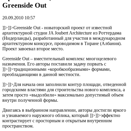
Greenside Out
20.09.2010 10:57
]]>
]]>
Greenside Out - новаторский проект от известной
архитектурной студии JA Joubert Architecture из Роттердама
(Нидерланды), разработанный для участия в международном
архитектурном конкурсе, проводимом в Тиране (Албания).
Проект завоевал второе место.
Greenside Out – вместительный комплекс многоцелевого
назначения. Его авторы поставили задачу порвать с
]]>
]]>
традиционными «коробкообразными» формами,
преобладающими в данной местности.
]]>
]]>
Для начала они заполнили контур площади, отведенной
городскими властями для строительства нового комплекса, а
затем просто «выдолбили» максимально допустимый объем
внутри полученной формы.
Двигаясь в выбранном направлении, авторы достигли яркого
и узнаваемого наружного облика, который
]]>
]]>
эффектно
контрастирует с просторным и открытым внутренним
пространством.