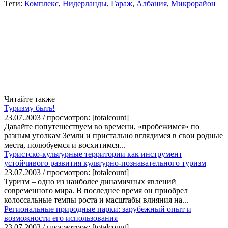
Теги:
Комплекс
,
Нидерланды
,
Гараж
,
Албания
,
Микрорайон
Читайте также
Туризму быть!
23.07.2003 / просмотров: [totalcount]
Давайте попутешествуем во времени, «пробежимся» по
разным уголкам Земли и пристально вглядимся в свои родные
места, полюбуемся и восхитимся...
Туристско-культурные территории как инструмент
устойчивого развития культурно-познавательного туризм
23.07.2003 / просмотров: [totalcount]
Туризм – одно из наиболее динамичных явлений
современного мира. В последнее время он приобрел
колоссальные темпы роста и масштабы влияния на...
Региональные природные парки: зарубежный опыт и
возможности его использования
23.07.2003 / просмотров: [totalcount]