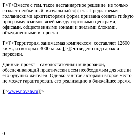
]]>
]]>
Вместе с тем, такое нестандартное решение не только
создает необычный визуальный эффект. Предлагаемая
голландскими архитекторами форма призвана создать гибкую
программу взаимосвязей между торговыми центрами,
офисами, общественными зонами и жилыми блоками,
объединенными в проекте.
]]>
]]>
Территория, занимаемая комплексом, составляет 12600
кв.м., из которых 3000 кв.м.
]]>
]]>
отведено под гараж и
парковки.
Данный проект – самодостаточный микрорайон,
обеспечивающий практически всем необходимым для жизни
его будущих жителей. Однако занятое авторами второе место
не может гарантировать его реализацию в ближайшее время.
]]>
www.novate.ru
]]>
0