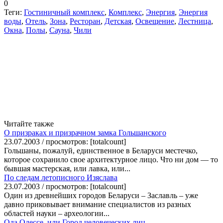
0
Теги:
Гостиничный комплекс
,
Комплекс
,
Энергия
,
Энергия
воды
,
Отель
,
Зона
,
Ресторан
,
Детская
,
Освещение
,
Лестница
,
Окна
,
Полы
,
Сауна
,
Чили
Читайте также
О призраках и призрачном замка Гольшанского
23.07.2003 / просмотров: [totalcount]
Гольшаны, пожалуй, единственное в Беларуси местечко,
которое сохранило свое архитектурное лицо. Что ни дом — то
бывшая мастерская, или лавка, или...
По следам летописного Изяслава
23.07.2003 / просмотров: [totalcount]
Один из древнейших городов Беларуси – Заславль – уже
давно приковывает внимание специалистов из разных
областей науки – археологии...
Ода Одессе, или Город человеческих лиц