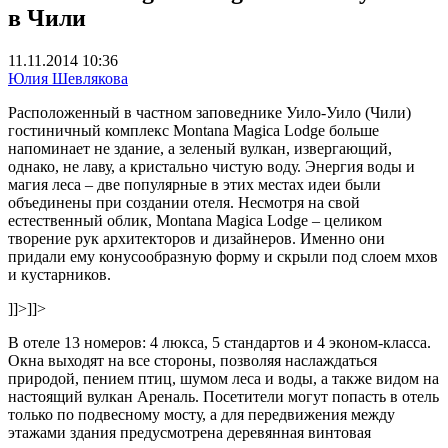
в Чили
11.11.2014 10:36
Юлия Шевлякова
Расположенный в частном заповеднике Уило-Уило (Чили)
гостиничный комплекс Montana Magica Lodge больше
напоминает не здание, а зеленый вулкан, извергающий,
однако, не лаву, а кристально чистую воду. Энергия воды и
магия леса – две популярные в этих местах идеи были
объединены при создании отеля. Несмотря на свой
естественный облик, Montana Magica Lodge – целиком
творение рук архитекторов и дизайнеров. Именно они
придали ему конусообразную форму и скрыли под слоем мхов
и кустарников.
]]>
]]>
В отеле 13 номеров: 4 люкса, 5 стандартов и 4 эконом-класса.
Окна выходят на все стороны, позволяя наслаждаться
природой, пением птиц, шумом леса и воды, а также видом на
настоящий вулкан Ареналь. Посетители могут попасть в отель
только по подвесному мосту, а для передвижения между
этажами здания предусмотрена деревянная винтовая