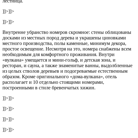
лестница.
]]>
]]>
]]>
]]>
Внутренне убранство номеров скромное: стены облицованы
досками из местных пород дерева и украшены циновками
местного производства, полы каменные, минимум декора,
простое освещение. Несмотря на это, номера снабжены всем
необходимым для комфортного проживания. Внутри
«вулкана» умещается и мини-гольф, и детская зона, и
ресторан, и сауна, а также знаменитые ванны, выдолбленные
из целых стволов деревьев и подогреваемые естественным
образом. Кроме оригинального «дома-вулкана», отель
располагает и 10 отдельно стоящими номерами,
построенными в стиле бревенчатых хижин.
]]>
]]>
]]>
]]>
]]>
]]>
]]>
]]>