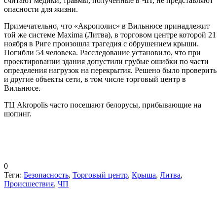
считают медики, травмы, полученные в ЧП, не представляют
опасности для жизни.
Примечательно, что «Акрополис» в Вильнюсе принадлежит
той же системе Maxima (Литва), в торговом центре которой 21
ноября в Риге произошла трагедия с обрушением крыши.
Погибли 54 человека. Расследование установило, что при
проектировании здания допустили грубые ошибки по части
определения нагрузок на перекрытия. Решено было проверить
и другие объекты сети, в том числе торговый центр в
Вильнюсе.
ТЦ Akropolis часто посещают белорусы, прибывающие на
шопинг.
0
Теги:
Безопасность
,
Торговый центр
,
Крыша
,
Литва
,
Происшествия
,
ЧП