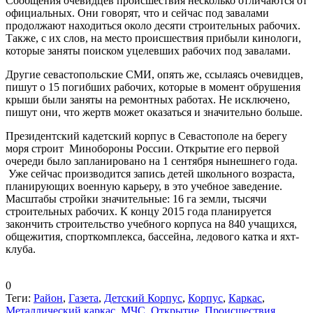
Сообщения очевидцев происшествия несколько отличаются от
официальных. Они говорят, что и сейчас под завалами
продолжают находиться около десяти строительных рабочих.
Также, с их слов, на место происшествия прибыли кинологи,
которые заняты поиском уцелевших рабочих под завалами.
Другие севастопольские СМИ, опять же, ссылаясь очевидцев,
пишут о 15 погибших рабочих, которые в момент обрушения
крыши были заняты на ремонтных работах. Не исключено,
пишут они, что жертв может оказаться и значительно больше.
Президентский кадетский корпус в Севастополе на берегу
моря строит Минобороны России. Открытие его первой
очереди было запланировано на 1 сентября нынешнего года.
Уже сейчас производится запись детей школьного возраста,
планирующих военную карьеру, в это учебное заведение.
Масштабы стройки значительные: 16 га земли, тысячи
строительных рабочих. К концу 2015 года планируется
закончить строительство учебного корпуса на 840 учащихся,
общежития, спорткомплекса, бассейна, ледового катка и яхт-
клуба.
0
Теги:
Район
,
Газета
,
Детский Корпус
,
Корпус
,
Каркас
,
Металлический каркас
,
МЧС
,
Открытие
,
Происшествия
,