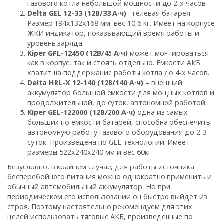
газового котла небольшой мощности до 2-х часов
Delta GEL 12-33 (12В/33 А·ч)
- гелевая батарея.
Размер 194х132х168 мм, вес 10,6 кг. Имеет на корпусе
ЖКИ индикатор, показывающий время работы и
уровень заряда.
Kiper GPL-12450 (12В/45 А·ч)
может монтироваться
как в корпус, так и стоять отдельно. Емкости АКБ
хватит на поддержание работы котла до 4-х часов.
Delta HRL-X 12-140 (12В/140 А·ч)
– внешний
аккумулятор большой емкости для мощных котлов и
продолжительной, до суток, автономной работой.
Kiper GEL-122000 (12В/200 А·ч)
одна из самых
больших по емкости батарей, способна обеспечить
автономную работу газового оборудования до 2-3
суток. Произведена по GEL технологии. Имеет
размеры 522х240х240 мм и вес 60кг.
Безусловно, в крайнем случае, для работы источника
бесперебойного питания можно однократно применить и
обычный автомобильный аккумулятор. Но при
периодическом его использовании он быстро выйдет из
строя. Поэтому настоятельно рекомендуем для этих
целей использовать тяговые АКБ, произведенные по