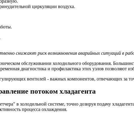
образную.
ринудительной циркуляции воздуха.
аботы.
.
ственно снижают риск возникновения аварийных ситуаций в раб
хническом обслуживании холодильного оборудования. Большинст
ременная диагностика и профилактика этих узлов позволяют изб
гулирующих вентилей - важных компонентов, отвечающих за точн
равление потоком хладагента
чера" в холодильной системе, точно дозируя подачу хладагента
ективность процесса охлаждения.