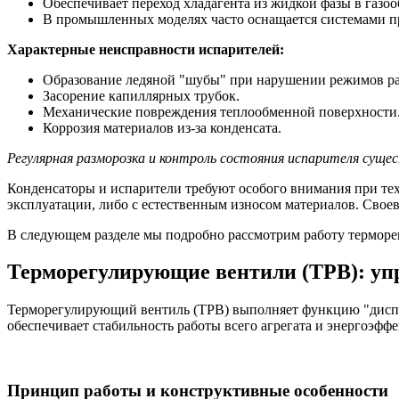
Обеспечивает переход хладагента из жидкой фазы в газо
В промышленных моделях часто оснащается системами п
Характерные неисправности испарителей:
Образование ледяной "шубы" при нарушении режимов р
Засорение капиллярных трубок.
Механические повреждения теплообменной поверхности
Коррозия материалов из-за конденсата.
Регулярная разморозка и контроль состояния испарителя суще
Конденсаторы и испарители требуют особого внимания при те
эксплуатации, либо с естественным износом материалов. Своев
В следующем разделе мы подробно рассмотрим работу терморе
Терморегулирующие вентили (ТРВ): уп
Терморегулирующий вентиль (ТРВ) выполняет функцию "диспет
обеспечивает стабильность работы всего агрегата и энергоэфф
Принцип работы и конструктивные особенности