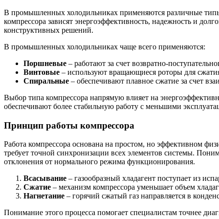
В промышленных холодильниках применяются различные типы 
компрессора зависят энергоэффективность, надежность и дол
конструктивных решений.
В промышленных холодильниках чаще всего применяются:
Поршневые
– работают за счет возвратно-поступатель
Винтовые
– используют вращающиеся роторы для сжатия
Спиральные
– обеспечивают плавное сжатие за счет вз
Выбор типа компрессора напрямую влияет на энергоэффективн
обеспечивают более стабильную работу с меньшими эксплуата
Принцип работы компрессора
Работа компрессора основана на простом, но эффективном физ
требует точной синхронизации всех элементов системы. Пони
отклонения от нормального режима функционирования.
Всасывание
– газообразный хладагент поступает из испа
Сжатие
– механизм компрессора уменьшает объем хладаге
Нагнетание
– горячий сжатый газ направляется в конден
Понимание этого процесса помогает специалистам точнее диаг