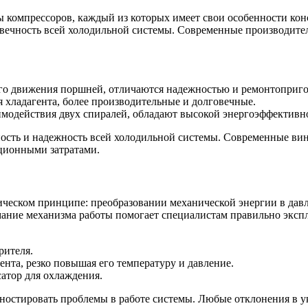
компрессоров, каждый из которых имеет свои особенности кон
говечность всей холодильной системы. Современные производит
ного движения поршней, отличаются надежностью и ремонтоприг
 хладагента, более производительные и долговечные.
аимодействия двух спиралей, обладают высокой энергоэффективн
ость и надежность всей холодильной системы. Современные вин
ционными затратами.
ическом принципе: преобразовании механической энергии в давл
мание механизма работы помогает специалистам правильно эксп
рителя.
нта, резко повышая его температуру и давление.
сатор для охлаждения.
ностировать проблемы в работе системы. Любые отклонения в у