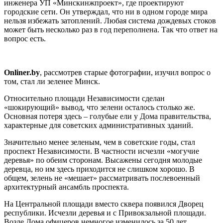
инженера УП «Минскинжпроект», где проектируют
городские сети. Он утверждал, что ни в одном городе мира
нельзя избежать затоплений. Любая система дождевых стоков
может быть несколько раз в год переполнена. Так что ответ на
вопрос есть.
Onliner.
by
, рассмотрев старые фотографии, изучил
вопрос о
том, стал ли зеленее Минск.
Относительно площади Независимости сделан
«шокирующий» вывод, что зелени осталось столько же.
Основная потеря здесь – голубые ели у Дома правительства,
характерные для советских административных зданий.
Значительно менее зеленым, чем в советские годы, стал
проспект Независимости. В частности исчезли «могучие
деревья» по обеим сторонам. Высажены сегодня молодые
деревца, но им здесь приходится не слишком хорошо. В
общем, зелень не «мешает» рассматривать послевоенный
архитектурный ансамбль проспекта.
На Центральной площади вместо сквера появился Дворец
республики. Исчезли деревья и с Привокзальной площади.
Возле Дома офицеров немногое изменилось за 50 лет.