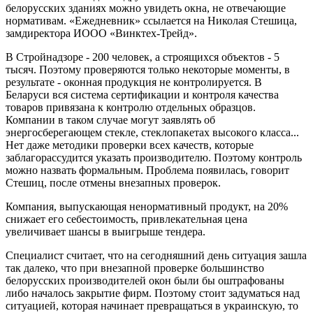
белорусских зданиях можно увидеть окна, не отвечающие
нормативам. «Ежедневник» ссылается на Николая Стешица,
замдиректора ИООО «Винктех-Трейд».
В Стройнадзоре - 200 человек, а строящихся объектов - 5
тысяч. Поэтому проверяются только некоторые моменты, в
результате - оконная продукция не контролируется. В
Беларуси вся система сертификации и контроля качества
товаров привязана к контролю отдельных образцов.
Компании в таком случае могут заявлять об
энергосберегающем стекле, стеклопакетах высокого класса...
Нет даже методики проверки всех качеств, которые
заблагорассудится указать производителю. Поэтому контроль
можно назвать формальным. Проблема появилась, говорит
Стешиц, после отмены внезапных проверок.
Компания, выпускающая ненормативный продукт, на 20%
снижает его себестоимость, привлекательная цена
увеличивает шансы в выигрыше тендера.
Специалист считает, что на сегодняшний день ситуация зашла
так далеко, что при внезапной проверке большинство
белорусских производителей окон были бы оштрафованы
либо началось закрытие фирм. Поэтому стоит задуматься над
ситуацией, которая начинает превращаться в украинскую, то