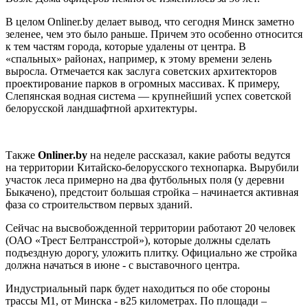
В целом Onliner.by делает вывод, что сегодня Минск заметно
зеленее, чем это было раньше. Причем это особенно относится
к тем частям города, которые удалены от центра. В
«спальных» районах, например, к этому времени зелень
выросла. Отмечается как заслуга советских архитекторов
проектирование парков в огромных массивах. К примеру,
Слепянская водная система — крупнейший успех советской
белорусской ландшафтной архитектуры.
Также
Onliner.
by
на неделе рассказал, какие работы ведутся
на территории Китайско-белорусского технопарка. Вырубили
участок леса примерно на два футбольных поля (у деревни
Быкачено), предстоит большая стройка – начинается активная
фаза со строительством первых зданий.
Сейчас на высвобожденной территории работают 20 человек
(ОАО «Трест Белтрансстрой»), которые должны сделать
подъездную дорогу, уложить плитку. Официально же стройка
должна начаться в июне - с выставочного центра.
Индустриальный парк будет находиться по обе стороны
трассы М1, от Минска - в25 километрах. По площади –