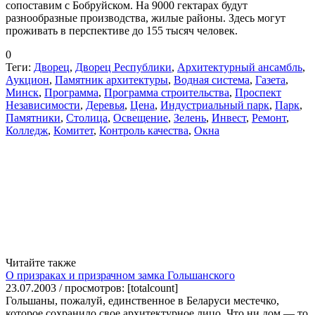
сопоставим с Бобруйском. На 9000 гектарах будут
разнообразные производства, жилые районы. Здесь могут
проживать в перспективе до 155 тысяч человек.
0
Теги:
Дворец
,
Дворец Республики
,
Архитектурный ансамбль
,
Аукцион
,
Памятник архитектуры
,
Водная система
,
Газета
,
Минск
,
Программа
,
Программа строительства
,
Проспект
Независимости
,
Деревья
,
Цена
,
Индустриальный парк
,
Парк
,
Памятники
,
Столица
,
Освещение
,
Зелень
,
Инвест
,
Ремонт
,
Колледж
,
Комитет
,
Контроль качества
,
Окна
Читайте также
О призраках и призрачном замка Гольшанского
23.07.2003 / просмотров: [totalcount]
Гольшаны, пожалуй, единственное в Беларуси местечко,
которое сохранило свое архитектурное лицо. Что ни дом — то