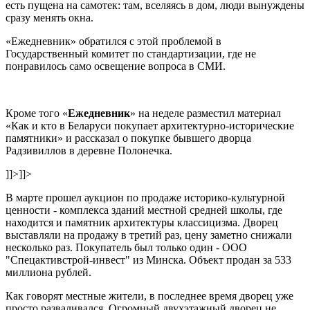
есть пущена на самотек: там, вселяясь в дом, люди вынуждены
сразу менять окна.
«Ежедневник» обратился с этой проблемой в
Государственный комитет по стандартизации, где не
понравилось само освещение вопроса в СМИ.
Кроме того «
Ежедневник
» на неделе разместил материал
«Как и кто в Беларуси покупает архитектурно-исторические
памятники» и рассказал о покупке бывшего дворца
Радзивиллов в деревне Полонечка.
]]>
]]>
В марте прошел аукцион по продаже историко-культурной
ценности - комплекса зданий местной средней школы, где
находится и памятник архитектуры классицизма. Дворец
выставляли на продажу в третий раз, цену заметно снижали
несколько раз. Покупатель был только один - ООО
"Спецактивстрой-инвест" из Минска. Объект продан за 533
миллиона рублей.
Как говорят местные жители, в последнее время дворец уже
просто разваливался. Огромный двухэтажный дворец не