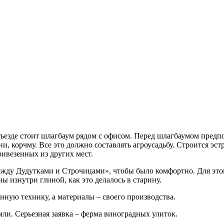
въезде стоит шлагбаум рядом с офисом. Перед шлагбаумом предп
ни, корчму. Все это должно составлять агроусадьбу. Строится эст
ривезенных из других мест.
 между Дудутками и Строчицами», чтобы было комфортно. Для это
ы изнутри глиной, как это делалось в старину.
нную технику, а материалы – своего производства.
емли. Серьезная заявка – ферма виноградных улиток.