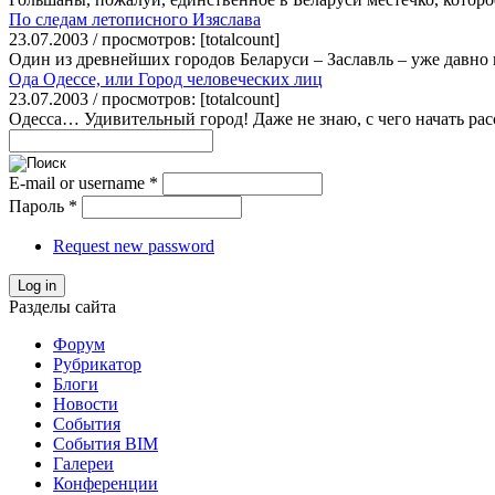
По следам летописного Изяслава
23.07.2003 / просмотров: [totalcount]
Один из древнейших городов Беларуси – Заславль – уже давно 
Ода Одессе, или Город человеческих лиц
23.07.2003 / просмотров: [totalcount]
Одесса… Удивительный город! Даже не знаю, с чего начать расс
E-mail or username
*
Пароль
*
Request new password
Log in
Разделы сайта
Форум
Рубрикатор
Блоги
Новости
События
События BIM
Галереи
Конференции