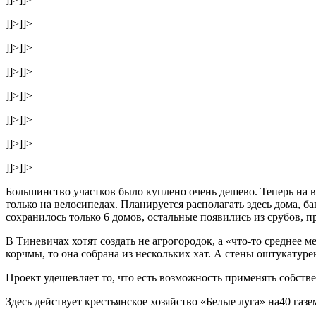
]]>
]]>
]]>
]]>
]]>
]]>
]]>
]]>
]]>
]]>
]]>
]]>
]]>
]]>
Большинство участков было куплено очень дешево. Теперь на 
только на велосипедах. Планируется располагать здесь дома, ба
сохранилось только 6 домов, остальные появились из срубов, п
В Тиневичах хотят создать не агрогородок, а «что-то среднее
корчмы, то она собрана из нескольких хат. А стены оштукатурен
Проект удешевляет то, что есть возможность применять собстве
Здесь действует крестьянское хозяйство «Белые луга» на40 газ