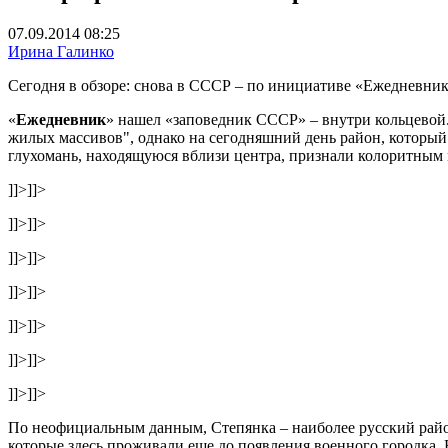
07.09.2014 08:25
Ирина Галинко
Сегодня в обзоре: снова в СССР – по инициативе «Ежедневника
«
Ежедневник
» нашел «заповедник СССР» – внутри кольцевой. 
жилых массивов", однако на сегодняшний день район, который 
глухомань, находящуюся вблизи центра, признали колоритным 
]]>
]]>
]]>
]]>
]]>
]]>
]]>
]]>
]]>
]]>
]]>
]]>
]]>
]]>
По неофициальным данным, Степянка – наиболее русский район
которые здесь проживали еще до появления военного городка.