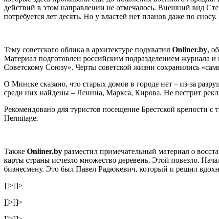
действий в этом направлении не отмечалось. Внешний вид Степ
потребуется лет десять. Но у властей нет планов даже по сно
Тему советского облика в архитектуре подхватил
Оnliner.by
, о
Материал подготовлен российским подразделением журнала и п
Советскому Союзу». Черты советской жизни сохранились «самы
О Минске сказано, что старых домов в городе нет – из-за раз
среди них найдены – Ленина, Маркса, Кирова. Не пестрит рекл
Рекомендовано для туристов посещение Брестской крепости с 
Hermitage.
Также
Оnliner.by
разместил примечательный материал о восст
карты страны исчезло множество деревень. Этой повезло. Начал
бизнесмену. Это был Павел Радюкевич, который и решил вдохн
]]>
]]>
]]>
]]>
]]>
]]>