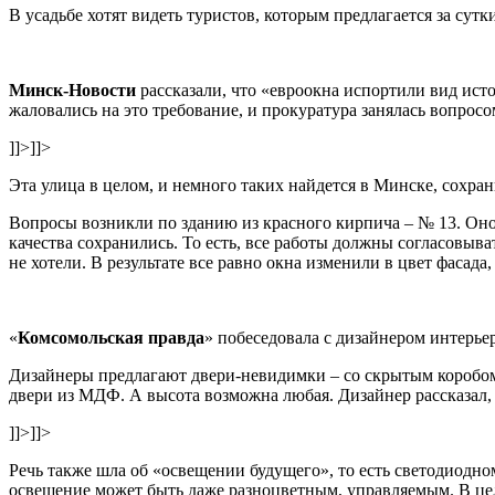
В усадьбе хотят видеть туристов, которым предлагается за су
Минск-Новости
рассказали, что «евроокна испортили вид ист
жаловались на это требование, и прокуратура занялась вопросо
]]>
]]>
Эта улица в целом, и немного таких найдется в Минске, сохран
Вопросы возникли по зданию из красного кирпича – № 13. Оно
качества сохранились. То есть, все работы должны согласовыва
не хотели. В результате все равно окна изменили в цвет фасада
«
Комсомольская правда
» побеседовала с дизайнером интерье
Дизайнеры предлагают двери-невидимки – со скрытым коробом. 
двери из МДФ. А высота возможна любая. Дизайнер рассказал, 
]]>
]]>
Речь также шла об «освещении будущего», то есть светодиодно
освещение может быть даже разноцветным, управляемым. В цел