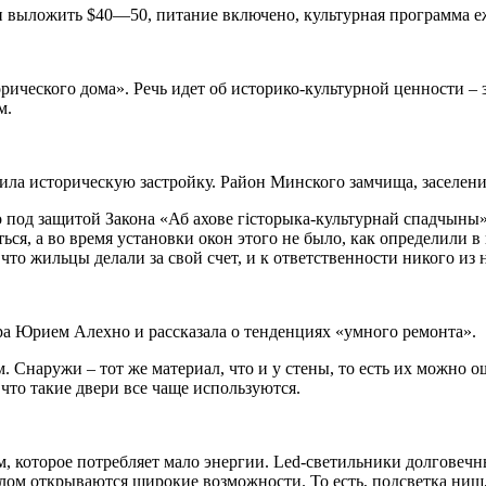
тки выложить $40—50, питание включено, культурная программа е
орического дома». Речь идет об историко-культурной ценности –
м.
ила историческую застройку. Район Минского замчища, заселение 
 под защитой Закона «Аб ахове гiсторыка-культурнай спадчыны»
ться, а во время установки окон этого не было, как определили 
, что жильцы делали за свой счет, и к ответственности никого из
ра Юрием Алехно и рассказала о тенденциях «умного ремонта».
Снаружи – тот же материал, что и у стены, то есть их можно о
что такие двери все чаще используются.
м, которое потребляет мало энергии. Led-светильники долговечн
ом открываются широкие возможности. То есть, подсветка ниш, 