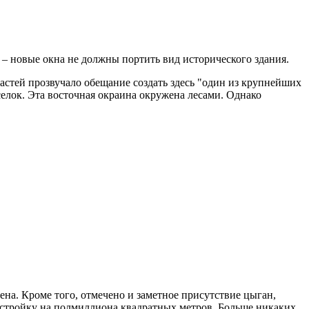
 – новые окна не должны портить вид исторического здания.
ластей прозвучало обещание создать здесь "один из крупнейших
елок. Эта восточная окраина окружена лесами. Однако
на. Кроме того, отмечено и заметное присутствие цыган,
застройку на полмиллиона квадратных метров. Больше никаких