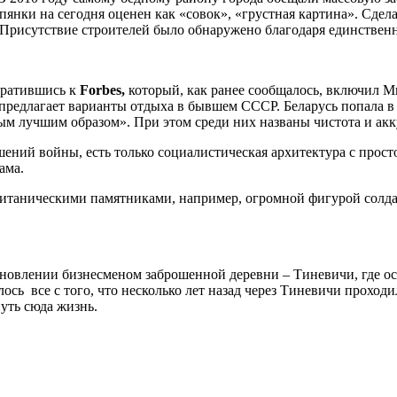
янки на сегодня оценен как «совок», «грустная картина». Сдел
су. Присутствие строителей было обнаружено благодаря единстве
братившись к
Forbes,
который, как ранее сообщалось, включил М
редлагает варианты отдыха в бывшем СССР. Беларусь попала в 
м лучшим образом». При этом среди них названы чистота и акк
рушений войны, есть только социалистическая архитектура с пр
ама.
титаническими памятниками, например, огромной фигурой солдат
ановлении бизнесменом заброшенной деревни – Тиневичи, где ос
ось все с того, что несколько лет назад через Тиневичи проходи
уть сюда жизнь.