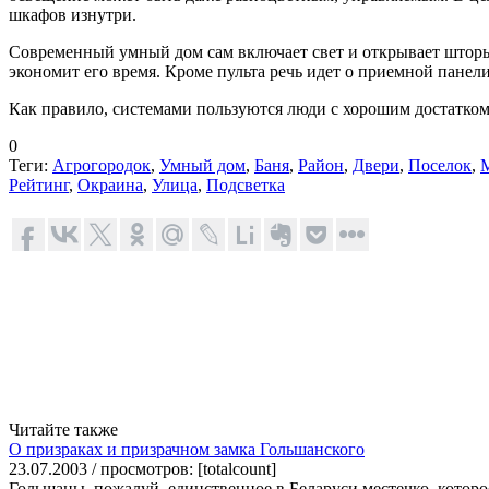
шкафов изнутри.
Современный умный дом сам включает свет и открывает шторы
экономит его время. Кроме пульта речь идет о приемной панел
Как правило, системами пользуются люди с хорошим достатком
0
Теги:
Агрогородок
,
Умный дом
,
Баня
,
Район
,
Двери
,
Поселок
,
Рейтинг
,
Окраина
,
Улица
,
Подсветка
Читайте также
О призраках и призрачном замка Гольшанского
23.07.2003 / просмотров: [totalcount]
Гольшаны, пожалуй, единственное в Беларуси местечко, которое