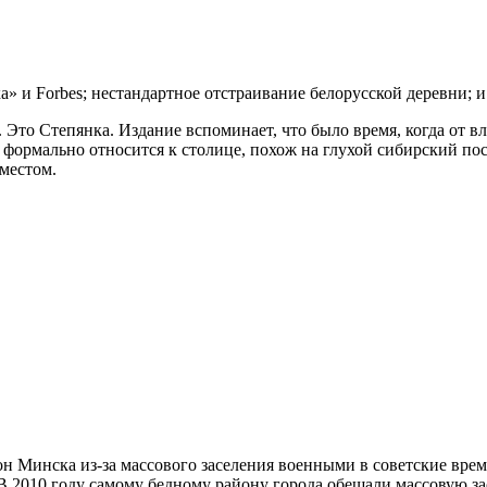
» и Forbes; нестандартное отстраивание белорусской деревни; и
Это Степянка. Издание вспоминает, что было время, когда от в
формально относится к столице, похож на глухой сибирский пос
местом.
 Минска из-за массового заселения военными в советские време
 В 2010 году самому бедному району города обещали массовую 