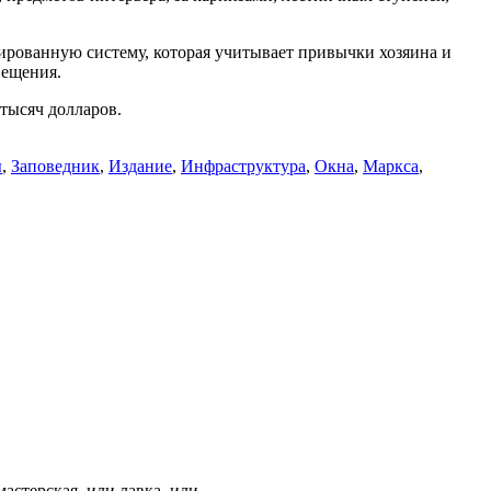
ированную систему, которая учитывает привычки хозяина и
вещения.
тысяч долларов.
ы
,
Заповедник
,
Издание
,
Инфраструктура
,
Окна
,
Маркса
,
стерская, или лавка, или...