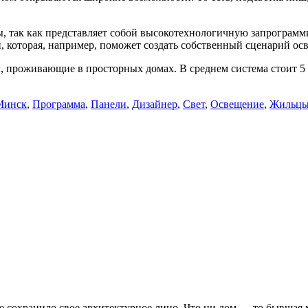
, так как представляет собой высокотехнологичную запрограмм
и, которая, например, поможет создать собственный сценарий ос
, проживающие в просторных домах. В среднем система стоит 5 
Минск
,
Программа
,
Панели
,
Дизайнер
,
Свет
,
Освещение
,
Жильц
 сохранило свое архитектурное лицо. Что ни дом — то бывшая ма