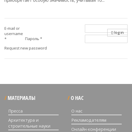
приобретает особую значимость, учитывая то...
E-mail or
log in
username
Пароль
*
*
Request new password
МАТЕРИАЛЫ
О НАС
Пресса
О нас
Архитектура и
Рекламодателям
строительные науки
Онлайн-конференции