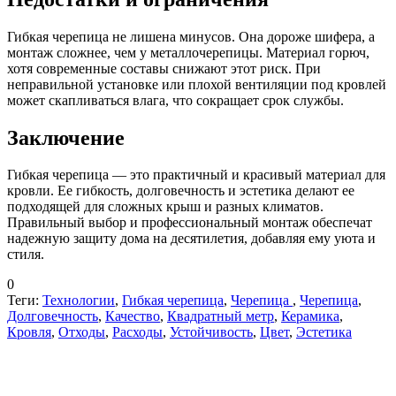
Гибкая черепица не лишена минусов. Она дороже шифера, а
монтаж сложнее, чем у металлочерепицы. Материал горюч,
хотя современные составы снижают этот риск. При
неправильной установке или плохой вентиляции под кровлей
может скапливаться влага, что сокращает срок службы.
Заключение
Гибкая черепица — это практичный и красивый материал для
кровли. Ее гибкость, долговечность и эстетика делают ее
подходящей для сложных крыш и разных климатов.
Правильный выбор и профессиональный монтаж обеспечат
надежную защиту дома на десятилетия, добавляя ему уюта и
стиля.
0
Теги:
Технологии
,
Гибкая черепица
,
Черепица
,
Черепица
,
Долговечность
,
Качество
,
Квадратный метр
,
Керамика
,
Кровля
,
Отходы
,
Расходы
,
Устойчивость
,
Цвет
,
Эстетика