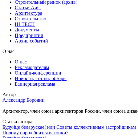
Строительный рынок (архив)
Статьи АиС
Архитектура
Строительство
HI-TECH
Документы
Предприятия
Архив событий
О нас
О нас
Рекламодателям
Онлайн-конференции
Новости, статьи, обзоры
Баннерная реклама
Автор
Александр Бородин
Архитектор, член союза архитекторов России, член союза диз
Статьи автора
Будуйце беларускае! или Советы коллективным застройщикам
Почему народ боится вагонки?