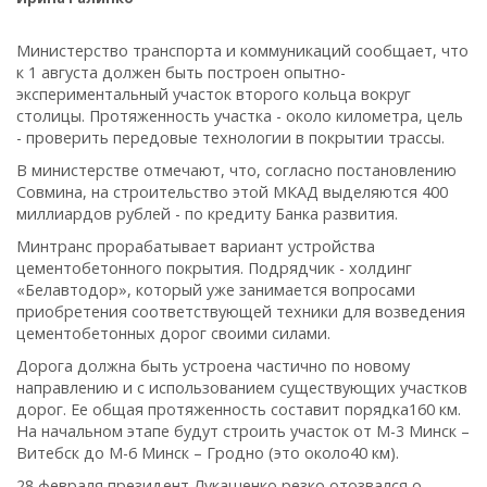
Министерство транспорта и коммуникаций сообщает, что
к 1 августа должен быть построен опытно-
экспериментальный участок второго кольца вокруг
столицы. Протяженность участка - около километра, цель
- проверить передовые технологии в покрытии трассы.
В министерстве отмечают, что, согласно постановлению
Совмина, на строительство этой МКАД выделяются 400
миллиардов рублей - по кредиту Банка развития.
Минтранс прорабатывает вариант устройства
цементобетонного покрытия. Подрядчик - холдинг
«Белавтодор», который уже занимается вопросами
приобретения соответствующей техники для возведения
цементобетонных дорог своими силами.
Дорога должна быть устроена частично по новому
направлению и с использованием существующих участков
дорог. Ее общая протяженность составит порядка160 км.
На начальном этапе будут строить участок от М-3 Минск –
Витебск до М-6 Минск – Гродно (это около40 км).
28 февраля президент Лукашенко резко отозвался о