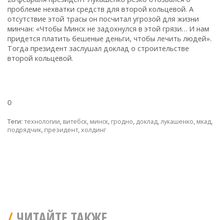
проблеме нехватки средств для второй кольцевой. А
отсутствие этой трасы он посчитал угрозой для жизни
минчан: «Чтобы Минск не задохнулся в этой грязи… И нам
придется платить бешеные деньги, чтобы лечить людей».
Тогда президент заслушал доклад о строительстве
второй кольцевой.
0
Теги:
технологии
,
витебск
,
минск
,
гродно
,
доклад
,
лукашенко
,
мкад
,
подрядчик
,
президент
,
холдинг
ЧИТАЙТЕ ТАКЖЕ