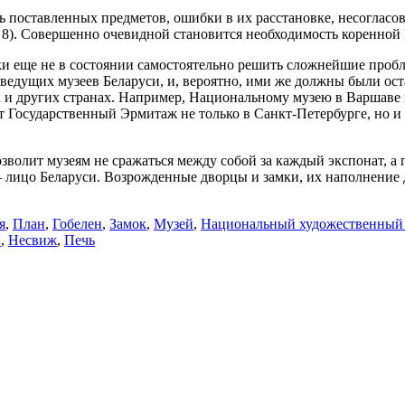
ть поставленных предметов, ошибки в их расстановке, несоглас
илл. 8). Совершенно очевидной становится необходимость коре
ки еще не в состоянии самостоятельно решить сложнейшие пробл
 ведущих музеев Беларуси, и, вероятно, ими же должны были ос
ак и других странах. Например, Национальному музею в Варшаве
ет Государственный Эрмитаж не только в Санкт-Петербурге, но и
зволит музеям не сражаться между собой за каждый экспонат, а 
 – лицо Беларуси. Возрожденные дворцы и замки, их наполнен
я
,
План
,
Гобелен
,
Замок
,
Музей
,
Национальный художественный
н
,
Несвиж
,
Печь