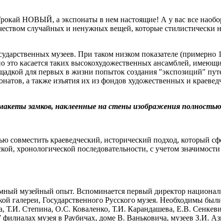
Трокай НОВЫЙ, а экспонаты в нем настоящие! А у вас все наоб
еством случайных и ненужных вещей, которые стилистически не 
сударственных музеев. При таком низком показателе (примерно 1
но это касается таких высокохудожественных ансамблей, имеющи
щадкой для первых в жизни попыток создания "экспозиций" пут
натов, а также изъятия их из фондов художественных и краеведч
ты, макеты замков, наклеенные на стены изображения полнос
ью совместить краеведческий, исторический подход, который сф
еской, хронологической последовательности, с учетом значимост
ромный музейный опыт. Вспоминается первый директор националь
ой галереи, Государственного Русского музея. Необходимы были
 Т.И. Степина, О.С. Коваленко, Т.И. Карандашева, Е.В. Сенкеви
филиалах музея в Раубичах, доме В. Ваньковича, музеев З.И. А