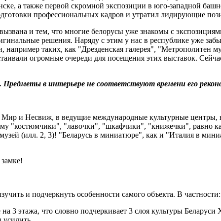
нске, а также первой скромной экспозиции в юго-западной баш
одготовки профессиональных кадров и утратил лидирующие пози
 вызвана и тем, что многие белорусы уже знакомы с экспозициям
ригинальные решения. Наряду с этим у нас в республике уже за
например таких, как "Дрезденская галерея", "Метрополитен музе
стаивали огромные очереди для посещения этих выставок. Сейч
 в. Предметы в интерьере не соответствуют времени его реко
к Мир и Несвиж, в ведущие международные культурные центры, н
тому "костюмчики", "лавочки", "шкафчики", "книжечки", равно 
 музей (илл. 2, 3)! "Беларусь в миниатюре", как и "Италия в ми
 замке!
зучить и подчеркнуть особенности самого объекта. В частности:
 на 3 этажа, что словно подчеркивает 3 слоя культуры Беларуси 
и усилить.