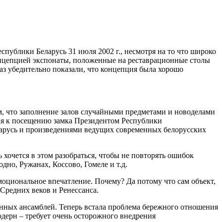
ублики Беларусь 31 июля 2002 г., несмотря на то что широко
онцепцией экспонаты, положенные на реставрационные столы
аз убедительно показали, что концепция была хорошо
м, что заполнение залов случайными предметами и новоделами
ная к посещению замка Президентом Республики
ларусь и произведениями ведущих современных белорусских
 хочется в этом разобраться, чтобы не повторять ошибок
дно, Ружанах, Коссово, Гомеле и т.д.
моциональное впечатление. Почему? Да потому что сам объект,
Средних веков и Ренессанса.
ленных ансамблей. Теперь встала проблема бережного отношения
модерн – требует очень осторожного внедрения