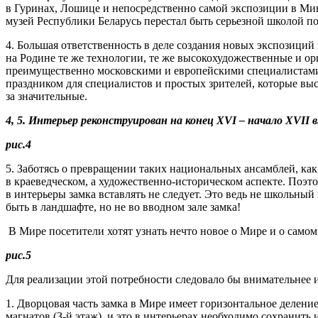
в Гуринах, Лошице и непосредственно самой экспозиции в Ми
музей Республики Беларусь перестал быть серьезной школой п
4. Большая ответственность в деле создания новых экспозиций
на Родине те же технологии, те же высокохудожественные и о
преимущественно московскими и европейскими специалистами, 
праздником для специалистов и простых зрителей, которые вы
за значительные.
4, 5. Интерьер реконструирован на конец XVI – начало XVII
рис.4
5. Заботясь о превращении таких национальных ансамблей, ка
в краеведческом, а художественно-историческом аспекте. Поэ
в интерьеры замка вставлять не следует. Это ведь не школьный
быть в ландшафте, но не во вводном зале замка!
В Мире посетители хотят узнать нечто новое о Мире и о самом
рис.5
Для реализации этой потребности следовало бы внимательнее и
1. Дворцовая часть замка в Мире имеет горизонтальное деление
магнатов (З-й этаж), и это в интерьерах необходимо сохранить 