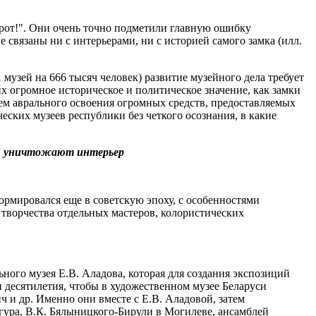
орот!". Они очень точно подметили главную ошибку
связаны ни с интерьерами, ни с историей самого замка (илл.
 музей на 666 тысяч человек) развитие музейного дела требует
х огромное историческое и политическое значение, как замки
ем аврального освоения огромных средств, предоставляемых
еских музеев республики без четкого осознания, в какие
тью уничтожают интерьер
ормировался еще в советскую эпоху, с особенностями
и творчества отдельных мастеров, колористических
ного музея Е.В. Аладова, которая для создания экспозиций
 десятилетия, чтобы в художественном музее Беларуси
ч и др. Именно они вместе с Е.В. Аладовой, затем
згура, В.К. Бялыницкого-Бирули в Могилеве, ансамблей