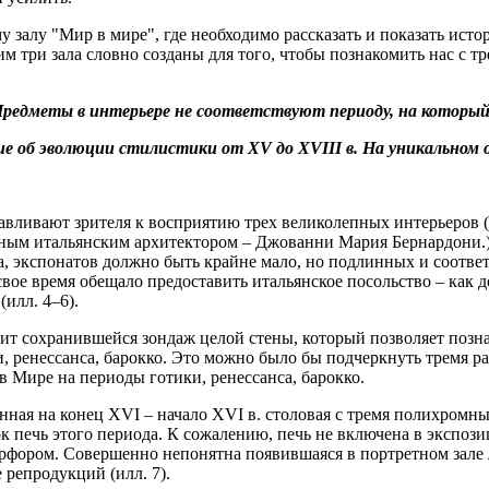
 залу "Мир в мире", где необходимо рассказать и показать истор
им три зала словно созданы для того, чтобы познакомить нас с 
. Предметы в интерьере не соответствуют периоду, на которы
е об эволюции стилистики от XV до XVIII в. На уникальном 
авливают зрителя к восприятию трех великолепных интерьеров (с
ьным итальянским архитектором – Джованни Мария Бернардони.)
иода, экспонатов должно быть крайне мало, но подлинных и соо
вое время обещало предоставить итальянское посольство – как д
илл. 4–6).
идит сохранившейся зондаж целой стены, который позволяет позн
, ренессанса, барокко. Это можно было бы подчеркнуть тремя ра
в Мире на периоды готики, ренессанса, барокко.
анная на конец XVI – начало XVI в. столовая с тремя полихромным
ок печь этого периода. К сожалению, печь не включена в экспоз
арфором. Совершенно непонятна появившаяся в портретном зале л
 репродукций (илл. 7).