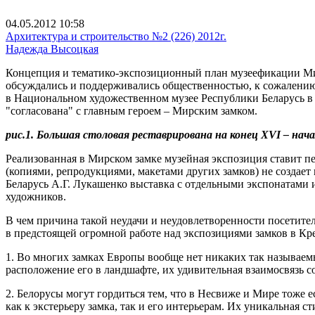
04.05.2012 10:58
Архитектура и строительство №2 (226) 2012г.
Надежда Высоцкая
Концепция и тематико-экспозиционный план музеефикации Мирс
обсуждались и поддерживались общественностью, к сожалению
в Национальном художественном музее Республики Беларусь в 2
"согласована" с главным героем – Мирским замком.
рис.1. Большая столовая реставрирована на конец XVI – на
Реализованная в Мирском замке музейная экспозиция ставит п
(копиями, репродукциями, макетами других замков) не создае
Беларусь А.Г. Лукашенко выставка с отдельными экспонатами
художников.
В чем причина такой неудачи и неудовлетворенности посетител
в предстоящей огромной работе над экспозициями замков в Кре
1. Во многих замках Европы вообще нет никаких так называем
расположение его в ландшафте, их удивительная взаимосвязь с
2. Белорусы могут гордиться тем, что в Несвиже и Мире тоже 
как к экстерьеру замка, так и его интерьерам. Их уникальная с