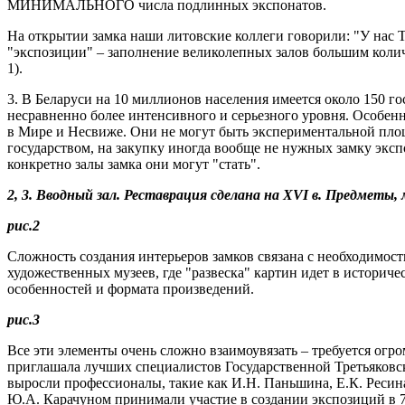
МИНИМАЛЬНОГО числа подлинных экспонатов.
На открытии замка наши литовские коллеги говорили: "У нас 
"экспозиции" – заполнение великолепных залов большим колич
1).
3. В Беларуси на 10 миллионов населения имеется около 150 го
несравненно более интенсивного и серьезного уровня. Особен
в Мире и Несвиже. Они не могут быть экспериментальной пло
государством, на закупку иногда вообще не нужных замку экспо
конкретно залы замка они могут "стать".
2, 3. Вводный зал. Реставрация сделана на XVI в. Предме
рис.2
Сложность создания интерьеров замков связана с необходимост
художественных музеев, где "развеска" картин идет в историч
особенностей и формата произведений.
рис.3
Все эти элементы очень сложно взаимоувязать – требуется ог
приглашала лучших специалистов Государственной Третьяковск
выросли профессионалы, такие как И.Н. Паньшина, Е.К. Ресина,
Ю.А. Карачуном принимали участие в создании экспозиций в 7 