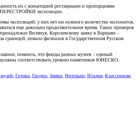
ованность их с концепцией реставрации и пропорциями
нной ПЕРЕСТРОЙКИ экспозиции.
емы экспозиций: у них нет ни нужного количества экспонатов,
таваться еще довольно продолжительное время. Таких примеров
 принадлежал Вилянув, Королевскому замку в Варшаве –
 за границей, немало филиалов в Государственном Русском
главное, помнить, что фонды разных музеев – единый
ие должны соответствовать уровню памятников ЮНЕСКО.
 музей
,
Готика
,
Гродно
,
Замки
,
Интерьер
,
Италия
,
Классицизм
,