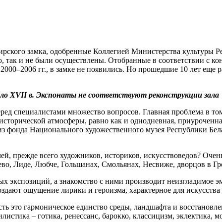
кого замка, одобренные Коллегией Министерства культуры Респ
, так и не были осуществлены. Отобранные в соответствии с к
000–2006 гг., в замке не появились. Но прошедшие 10 лет еще р
чало XVII в. Экспонаты не соответствуют реконструкции зала
еред специалистами множество вопросов. Главная проблема в то
т исторической атмосферы, равно как и однодневная, приурочен
 из фонда Национального художественного музея Республики Бе
ей, прежде всего художников, историков, искусствоведов? Очень
во, Лиде, Любче, Гольшанах, Смольянах, Несвиже, дворцов в Гро
ых экспозиций, а знакомство с ними производит неизгладимое э
оздают ощущение лирики и героизма, характерное для искусства 
есть это гармоническое единство среды, ландшафта и восстанов
тилистика – готика, ренессанс, барокко, классицизм, эклектика, 