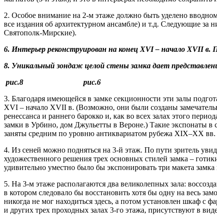
2. Особое внимание на 2-м этаже должно быть уделено вводному
все издания об архитектурном ансамбле) и т.д. Следующие за н
Святополк-Мирские).
6. Интерьер реконструирован на конец XVI – начало XVII в
8. Уникальный зондаж целой стены замка дает представлени
рис.8 рис.6
3. Благодаря имеющейся в замке секционности эти залы подгот
XVI – начало XVII в. (Возможно, они были созданы замечател
ренессанса и раннего барокко и, как во всех залах этого пер
замки в Урбино, дом Джульетты в Вероне.) Такие экспонаты в с
заняты средним по уровню антиквариатом рубежа XIX–XX вв. (
4. Из сеней можно подняться на 3-й этаж. По пути зритель ув
художественного решения трех основных стилей замка – готики
удивительно уместно было бы экспонировать три макета замка 
5. На 3-м этаже располагаются два великолепных зала: воссозд
в котором следовало бы восстановить хотя бы одну на весь зам
никогда не мог находиться здесь, а потом установлен шкаф с ф
и других трех проходных залах 3-го этажа, присутствуют в виде