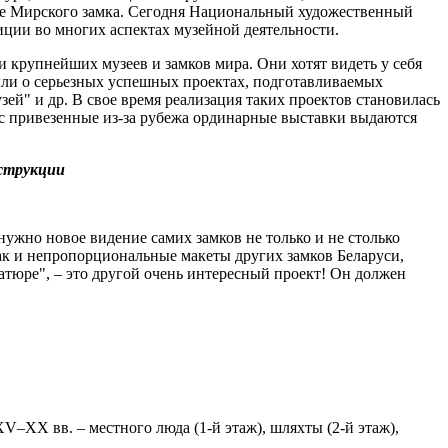
не Мирского замка. Сегодня Национальный художественный
ции во многих аспектах музейной деятельности.
и крупнейших музеев и замков мира. Они хотят видеть у себя
были о серьезных успешных проектах, подготавливаемых
й" и др. В свое время реализация таких проектов становилась
ас привезенные из-за рубежа ординарные выставки выдаются
нструкции
ужно новое видение самих замков не только и не столько
как и непропорциональные макеты других замков Беларуси,
ниатюре", – это другой очень интересный проект! Он должен
XV–XX вв. – местного люда (1-й этаж), шляхты (2-й этаж),