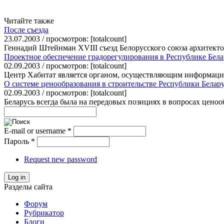
Читайте также
После съезда
23.07.2003 / просмотров: [totalcount]
Геннадий Штейнман XVIII съезд Белорусского союза архитектор
Проектное обеспечение градорегулирования в Республике Бела
02.09.2003 / просмотров: [totalcount]
Центр Хабитат является органом, осуществляющим информацио
О системе ценообразования в строительстве Республики Белар
02.09.2003 / просмотров: [totalcount]
Беларусь всегда была на передовых позициях в вопросах ценооб
E-mail or username
*
Пароль
*
Request new password
Log in
Разделы сайта
Форум
Рубрикатор
Блоги