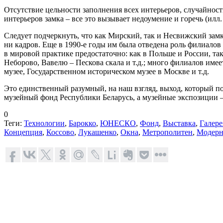
Отсутствие цельности заполнения всех интерьеров, случайнос
интерьеров замка – все это вызывает недоумение и горечь (
Следует подчеркнуть, что как Мирский, так и Несвижский зам
ни кадров. Еще в 1990-е годы им была отведена роль филиалов
в мировой практике предостаточно: как в Польше и России, т
Неборово, Вавелю – Пескова скала и т.д.; много филиалов име
музее, Государственном историческом музее в Москве и т.д.
Это единственный разумный, на наш взгляд, выход, который по
музейный фонд Республики Беларусь, а музейные экспозиции
0
Теги:
Технологии
,
Барокко
,
ЮНЕСКО
,
Фонд
,
Выставка
,
Галере
Концепция
,
Коссово
,
Лукашенко
,
Окна
,
Метрополитен
,
Модер