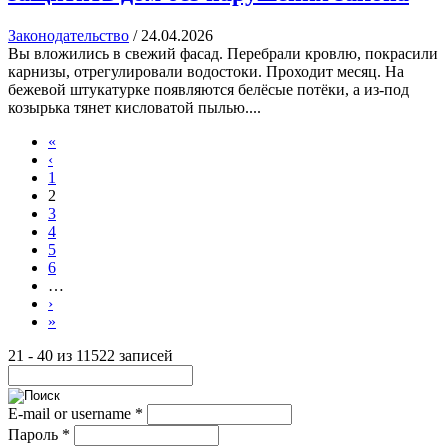
Законодательство
/
24.04.2026
Вы вложились в свежий фасад. Перебрали кровлю, покрасили
карнизы, отрегулировали водостоки. Проходит месяц. На
бежевой штукатурке появляются белёсые потёки, а из-под
козырька тянет кисловатой пылью....
«
‹
1
2
3
4
5
6
…
›
»
21 - 40 из 11522 записей
E-mail or username
*
Пароль
*