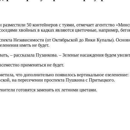
и разместили 50 контейнеров с туями, отмечает агентство «Ми
соседями хвойных в кадках являются цветочные, например, бег
роспекта Независимости (от Октябрьской до Янки Купалы). Основ
ленения иметь не будет.
ать, – рассказала Пузанкова. – Зеленые насаждения будем увози
всеместно применяться не будет.
тметила, что дополнительно появилось вертикальное озеленение
вской, на пересечении проспекта Пушкина с Притыцкого.
енители готовятся заменять их летними цветами.