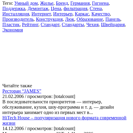
Теги:
Умный дом
,
Жилье
,
Бренд
,
Германия
,
Гигиена
,
Поддержка
,
Демонтаж
,
Цена
,
фильтрация
,
Стена
,
Инсталляция
,
Интернет
,
Интерьер
,
Каркас
,
Качество
,
Производитель
,
Конструкция
,
Люк
,
Образование
,
Панель
,
Пластик
,
Рейтинг
,
Стандарт
,
Стандарты
,
Чехия
,
Швейцария
,
Экономия
Читайте также
Ресторан “JAMES”
21.02.2006 / просмотров: [totalcount]
В последовательности приоритетов — интерьер,
обслуживание, кухня, шоу-программа и т. д. — дизайн
интерьера занимает одно из первых мест в...
Hi­Tech House – популяризация нового формата современной
жизни
14.12.2006 / просмотров: [totalcount]