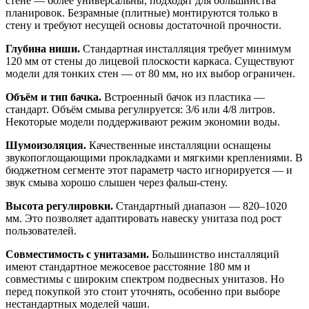
стене — более универсальны, подходят для большинства
планировок. Безрамные (плитные) монтируются только в
стену и требуют несущей основы достаточной прочности.
Глубина ниши.
Стандартная инсталляция требует минимум
120 мм от стены до лицевой плоскости каркаса. Существуют
модели для тонких стен — от 80 мм, но их выбор ограничен.
Объём и тип бачка.
Встроенный бачок из пластика —
стандарт. Объём смыва регулируется: 3/6 или 4/8 литров.
Некоторые модели поддерживают режим экономии воды.
Шумоизоляция.
Качественные инсталляции оснащены
звукопоглощающими прокладками и мягкими креплениями. В
бюджетном сегменте этот параметр часто игнорируется — и
звук смыва хорошо слышен через фальш-стену.
Высота регулировки.
Стандартный диапазон — 820–1020
мм. Это позволяет адаптировать навеску унитаза под рост
пользователей.
Совместимость с унитазами.
Большинство инсталляций
имеют стандартное межосевое расстояние 180 мм и
совместимы с широким спектром подвесных унитазов. Но
перед покупкой это стоит уточнять, особенно при выборе
нестандартных моделей чаши.