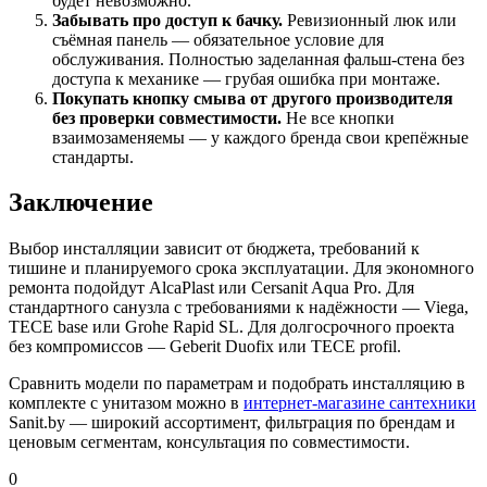
будет невозможно.
Забывать про доступ к бачку.
Ревизионный люк или
съёмная панель — обязательное условие для
обслуживания. Полностью заделанная фальш-стена без
доступа к механике — грубая ошибка при монтаже.
Покупать кнопку смыва от другого производителя
без проверки совместимости.
Не все кнопки
взаимозаменяемы — у каждого бренда свои крепёжные
стандарты.
Заключение
Выбор инсталляции зависит от бюджета, требований к
тишине и планируемого срока эксплуатации. Для экономного
ремонта подойдут AlcaPlast или Cersanit Aqua Pro. Для
стандартного санузла с требованиями к надёжности — Viega,
TECE base или Grohe Rapid SL. Для долгосрочного проекта
без компромиссов — Geberit Duofix или TECE profil.
Сравнить модели по параметрам и подобрать инсталляцию в
комплекте с унитазом можно в
интернет-магазине сантехники
Sanit.by — широкий ассортимент, фильтрация по брендам и
ценовым сегментам, консультация по совместимости.
0