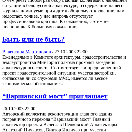
О чем речь? Любой разговор с моими коллегами о нынешней
ситуации в белорусской архитектуре, о содержании нашего
журнала неминуемо приходит к обидному откровению: нам
недостает, точнее, у нас напрочь отсутствует
профессиональная критика. К сожалению, с этим не
поспоришь. К большому сожалению,...
Быть или не быть?
Валентина Мартинович
/
27.10.2003 22:00
Еженедельно в Комитете архитектуры, градостроительства и
землеустройства Мингорисполкома проходят заседания
архитектурного совета. Соответствует ли представленный
проект градостроительной ситуации участка застройки,
согласован ли со службами МЧС, имеется ли веское
экономическое обоснование...
“Варшавский мост” приглашает
26.10.2003 22:00
Авторский коллектив реконструкции главного здания
пограничного перехода “Варшавский мост” Главный
архитектор проекта Вячеслав Шелковский Архитекторы:
Анатолий Ничкасов, Виктор Ивличев при участии