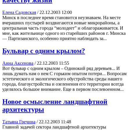
качеству жизни
Елена Садовская
/
22.12.2003 12:00
Минск в последнее время становится неузнаваем. На месте
вчерашних пустырей воздвигаются новые микрорайоны, а
центральная часть города “молодеет” и облагораживается. И
мне, как жительнице одного из старейших районов г. Минска
— Партизанского, особенно приятно наблюдать за...
Бульвар с одним крылом?
Анна Аксенова
/
22.12.2003 11:55
Вот бульвар с одним крылом – Одинокий ряд деревьев... И
лишь думать нам о нем С горьким опытом потери... Вопросам
эстетического и экологического обустройства среды нашего
города, благоустройства и озеленения его территории всегда
уделялось большое внимание. Еще в первом послевоенном...
Новое осмысление ландшафтной
архитектуры
Татьяна Гречина
/
22.12.2003 11:48
Главной задачей сектора ландшафтной архитектуры