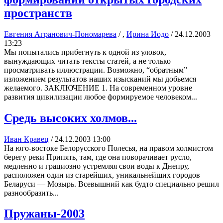
пространств
Евгения Агранович-Пономарева
/ ,
Ирина Иодо
/
24.12.2003
13:23
Мы попытались прибегнуть к одной из уловок,
вынуждающих читать тексты статей, а не только
просматривать иллюстрации. Возможно, “обратным”
изложением результатов наших изысканий мы добьемся
желаемого. ЗАКЛЮЧЕНИЕ 1. На современном уровне
развития цивилизации любое формируемое человеком...
Средь высоких холмов...
Иван Кравец
/
24.12.2003 13:00
На юго-востоке Белорусского Полесья, на правом холмистом
берегу реки Припять, там, где она поворачивает русло,
медленно и грациозно устремляя свои воды к Днепру,
расположен один из старейших, уникальнейших городов
Беларуси — Мозырь. Всевышний как будто специально решил
разнообразить...
Пружаны-2003