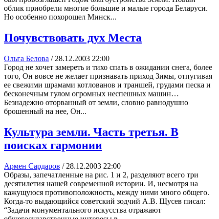
облик приобрели многие большие и малые города Беларуси.
Но особенно похорошел Минск...
Почувствовать дух Места
Ольга Белова
/
28.12.2003 22:00
Город не хочет замереть и тихо спать в ожидании снега, более
того, Он вовсе не желает признавать приход Зимы, отпугивая
ее свежими шрамами котлованов и траншей, грудами песка и
бесконечным гулом огромных неспешных машин…
Безнадежно оторванный от земли, словно равнодушно
брошенный на нее, Он...
Культура земли. Часть третья. В
поисках гармонии
Армен Сардаров
/
28.12.2003 22:00
Образы, запечатленные на рис. 1 и 2, разделяют всего три
десятилетия нашей современной истории. И, несмотря на
кажущуюся противоположность, между ними много общего.
Когда-то выдающийся советский зодчий А.В. Щусев писал:
“Задачи монументального искусства отражают
общегосударственные интересы в...