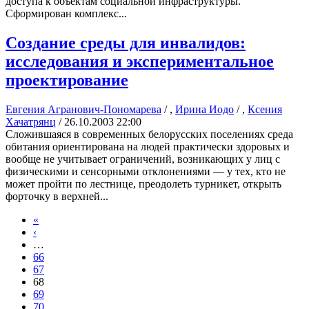
доступа к объектам социальной инфраструктуры.
Сформирован комплекс...
Создание среды для инвалидов:
исследования и экспериментальное
проектирование
Евгения Агранович-Пономарева
/ ,
Ирина Иодо
/ ,
Ксения
Хачатрянц
/
26.10.2003 22:00
Сложившаяся в современных белорусских поселениях среда
обитания ориентирована на людей практически здоровых и
вообще не учитывает ограничений, возникающих у лиц с
физическими и сенсорными отклонениями — у тех, кто не
может пройти по лестнице, преодолеть турникет, открыть
форточку в верхней...
«
‹
…
66
67
68
69
70