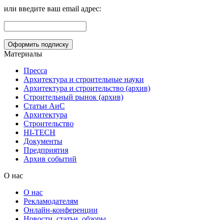
или введите ваш email адрес:
Материалы
Пресса
Архитектура и строительные науки
Архитектура и строительство (архив)
Строительный рынок (архив)
Статьи АиС
Архитектура
Строительство
HI-TECH
Документы
Предприятия
Архив событий
О нас
О нас
Рекламодателям
Онлайн-конференции
Новости, статьи, обзоры