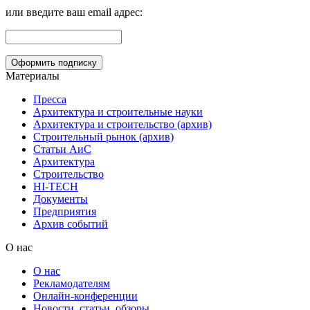
или введите ваш email адрес:
Материалы
Пресса
Архитектура и строительные науки
Архитектура и строительство (архив)
Строительный рынок (архив)
Статьи АиС
Архитектура
Строительство
HI-TECH
Документы
Предприятия
Архив событий
О нас
О нас
Рекламодателям
Онлайн-конференции
Новости, статьи, обзоры