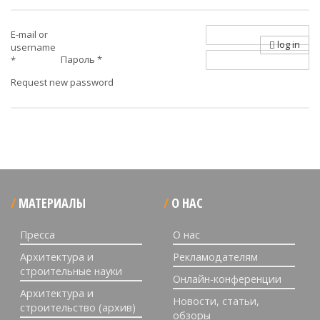
E-mail or
log in
username
Пароль
*
*
Request new password
МАТЕРИАЛЫ
О НАС
Пресса
О нас
Архитектура и
Рекламодателям
строительные науки
Онлайн-конференции
Архитектура и
Новости, статьи,
строительство (архив)
обзоры