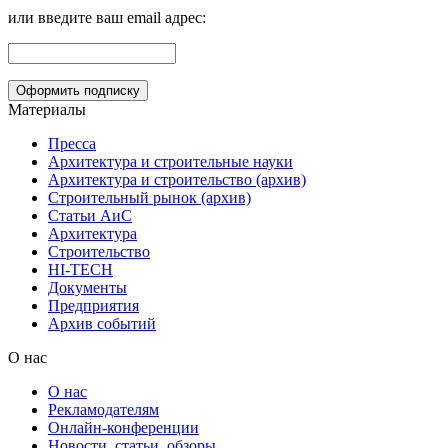
или введите ваш email адрес:
Материалы
Пресса
Архитектура и строительные науки
Архитектура и строительство (архив)
Строительный рынок (архив)
Статьи АиС
Архитектура
Строительство
HI-TECH
Документы
Предприятия
Архив событий
О нас
О нас
Рекламодателям
Онлайн-конференции
Новости, статьи, обзоры