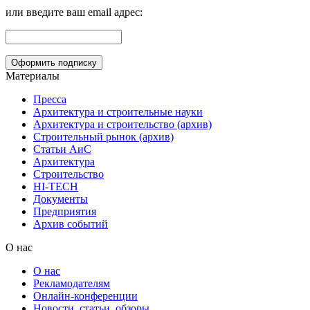
или введите ваш email адрес:
Материалы
Пресса
Архитектура и строительные науки
Архитектура и строительство (архив)
Строительный рынок (архив)
Статьи АиС
Архитектура
Строительство
HI-TECH
Документы
Предприятия
Архив событий
О нас
О нас
Рекламодателям
Онлайн-конференции
Новости, статьи, обзоры