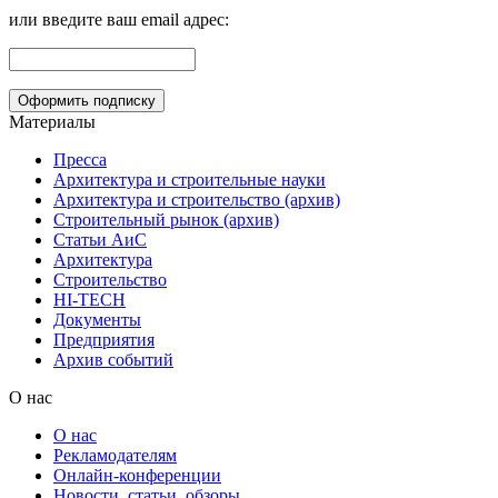
или введите ваш email адрес:
Материалы
Пресса
Архитектура и строительные науки
Архитектура и строительство (архив)
Строительный рынок (архив)
Статьи АиС
Архитектура
Строительство
HI-TECH
Документы
Предприятия
Архив событий
О нас
О нас
Рекламодателям
Онлайн-конференции
Новости, статьи, обзоры