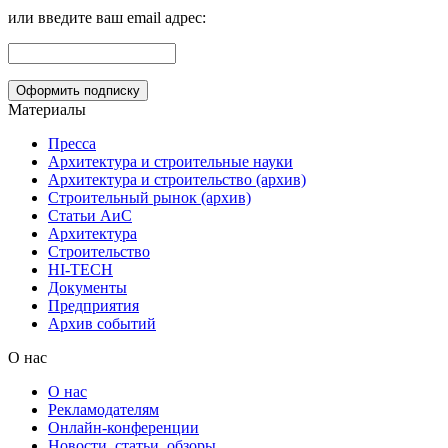
или введите ваш email адрес:
Материалы
Пресса
Архитектура и строительные науки
Архитектура и строительство (архив)
Строительный рынок (архив)
Статьи АиС
Архитектура
Строительство
HI-TECH
Документы
Предприятия
Архив событий
О нас
О нас
Рекламодателям
Онлайн-конференции
Новости, статьи, обзоры