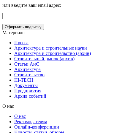
или введите ваш email адрес:
Материалы
Пресса
Архитектура и строительные науки
Архитектура и строительство (архив)
Строительный рынок (архив)
Статьи АиС
Архитектура
Строительство
HI-TECH
Документы
Предприятия
Архив событий
О нас
О нас
Рекламодателям
Онлайн-конференции
Новости, статьи, обзоры