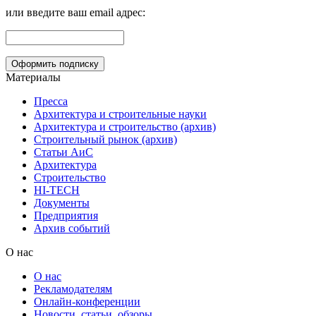
или введите ваш email адрес:
Материалы
Пресса
Архитектура и строительные науки
Архитектура и строительство (архив)
Строительный рынок (архив)
Статьи АиС
Архитектура
Строительство
HI-TECH
Документы
Предприятия
Архив событий
О нас
О нас
Рекламодателям
Онлайн-конференции
Новости, статьи, обзоры