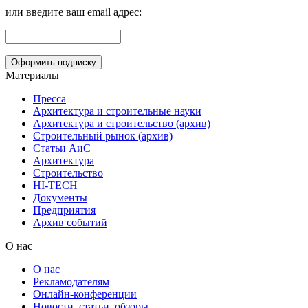
или введите ваш email адрес:
Материалы
Пресса
Архитектура и строительные науки
Архитектура и строительство (архив)
Строительный рынок (архив)
Статьи АиС
Архитектура
Строительство
HI-TECH
Документы
Предприятия
Архив событий
О нас
О нас
Рекламодателям
Онлайн-конференции
Новости, статьи, обзоры