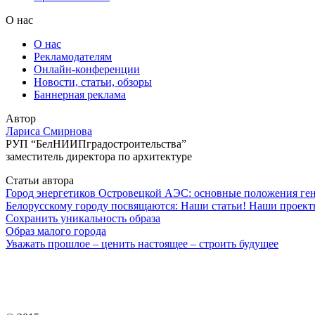
О нас
О нас
Рекламодателям
Онлайн-конференции
Новости, статьи, обзоры
Баннерная реклама
Автор
Лариса Смирнова
РУП “БелНИИПградостроительства”
заместитель директора по архитектуре
Статьи автора
Город энергетиков Островецкой АЭС: основные положения ген
Белорусскому городу посвящаются: Наши статьи! Наши проек
Сохранить уникальность образа
Образ малого города
Уважать прошлое – ценить настоящее – строить будущее