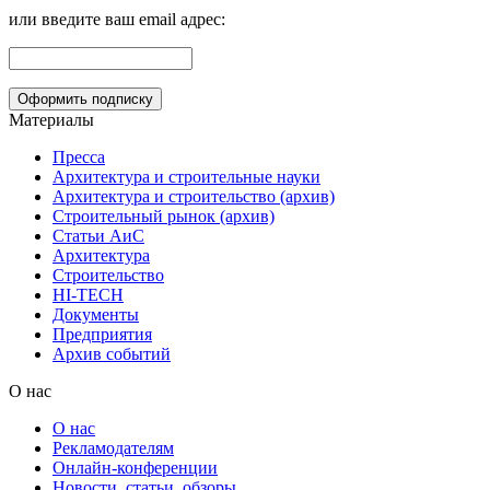
или введите ваш email адрес:
Материалы
Пресса
Архитектура и строительные науки
Архитектура и строительство (архив)
Строительный рынок (архив)
Статьи АиС
Архитектура
Строительство
HI-TECH
Документы
Предприятия
Архив событий
О нас
О нас
Рекламодателям
Онлайн-конференции
Новости, статьи, обзоры