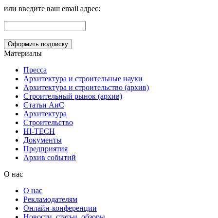
или введите ваш email адрес:
Материалы
Пресса
Архитектура и строительные науки
Архитектура и строительство (архив)
Строительный рынок (архив)
Статьи АиС
Архитектура
Строительство
HI-TECH
Документы
Предприятия
Архив событий
О нас
О нас
Рекламодателям
Онлайн-конференции
Новости, статьи, обзоры