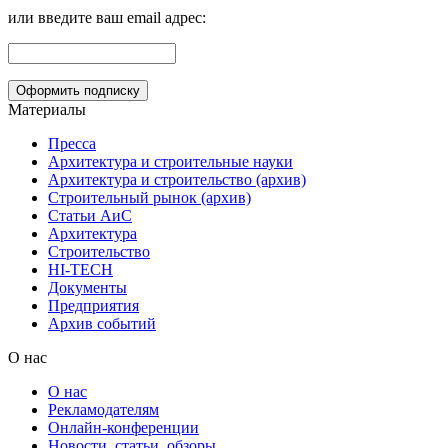
или введите ваш email адрес:
Материалы
Пресса
Архитектура и строительные науки
Архитектура и строительство (архив)
Строительный рынок (архив)
Статьи АиС
Архитектура
Строительство
HI-TECH
Документы
Предприятия
Архив событий
О нас
О нас
Рекламодателям
Онлайн-конференции
Новости, статьи, обзоры